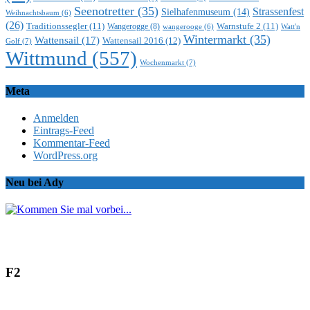
Seenotretter
(35)
Strassenfest
Sielhafenmuseum
(14)
Weihnachtsbaum
(6)
(26)
Traditionssegler
(11)
Warnstufe 2
(11)
Wangerogge
(8)
Watt'n
wangerooge
(6)
Wintermarkt
(35)
Wattensail
(17)
Wattensail 2016
(12)
Golf
(7)
Wittmund
(557)
Wochenmarkt
(7)
Meta
Anmelden
Eintrags-Feed
Kommentar-Feed
WordPress.org
Neu bei Ady
F2