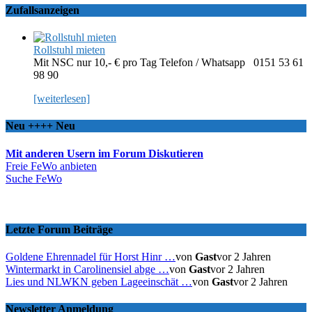
Zufallsanzeigen
Rollstuhl mieten
Mit NSC nur 10,- € pro Tag Telefon / Whatsapp 0151 53 61
98 90
[weiterlesen]
Neu ++++ Neu
Mit anderen Usern im Forum Diskutieren
Freie FeWo anbieten
Suche FeWo
Letzte Forum Beiträge
Goldene Ehrennadel für Horst Hinr …
von
Gast
vor 2 Jahren
Wintermarkt in Carolinensiel abge …
von
Gast
vor 2 Jahren
Lies und NLWKN geben Lageeinschät …
von
Gast
vor 2 Jahren
Newsletter Anmeldung