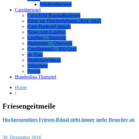
Windvorhersage
Carolinensiel
Caro2030-Baumaßnahmen
Pläne zur Deicherhöhung 2024 -2025
Caro-Harlesiel damals
News zum Laufbus
Laufbus – Startseite
Marktplatz – Übersicht
Carolinensiel – 360 Grad
on Tour
Dorfentwicklung
Allgemein
Forum
Bundesliga Tippspiel
Home
/
Friesengeitmeile
Hochprozentiges Friesen-Ritual zieht immer mehr Besucher an
30. Dezember 2016