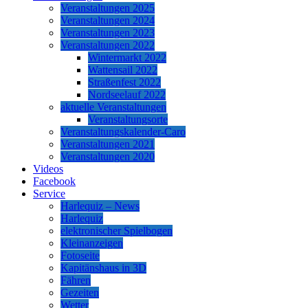
Veranstaltungen 2025
Veranstaltungen 2024
Veranstaltungen 2023
Veranstaltungen 2022
Wintermarkt 2022
Wattensail 2022
Straßenfest 2022
Nordseelauf 2022
aktuelle Veranstaltungen
Veranstaltungsorte
Veranstaltungskalender-Caro
Veranstaltungen 2021
Veranstaltungen 2020
Videos
Facebook
Service
Harlequiz – News
Harlequiz
elektronischer Spielbogen
Kleinanzeigen
Fotoseite
Kapitänshaus in 3D
Fähren
Gezeiten
Wetter