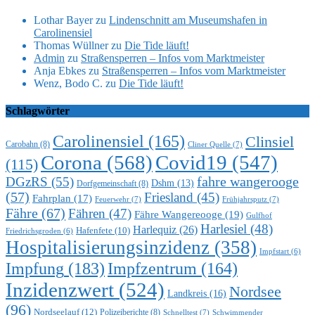
Lothar Bayer
zu
Lindenschnitt am Museumshafen in
Carolinensiel
Thomas Wüllner
zu
Die Tide läuft!
Admin
zu
Straßensperren – Infos vom Marktmeister
Anja Ebkes
zu
Straßensperren – Infos vom Marktmeister
Wenz, Bodo C.
zu
Die Tide läuft!
Schlagwörter
Carolinensiel
(165)
Clinsiel
Carobahn
(8)
Cliner Quelle
(7)
Corona
(568)
Covid19
(547)
(115)
DGzRS
(55)
fahre wangerooge
Dshm
(13)
Dorfgemeinschaft
(8)
(57)
Friesland
(45)
Fahrplan
(17)
Feuerwehr
(7)
Frühjahrsputz
(7)
Fähre
(67)
Fähren
(47)
Fähre Wangereooge
(19)
Gulfhof
Harlesiel
(48)
Harlequiz
(26)
Hafenfete
(10)
Friedrichsgroden
(6)
Hospitalisierungsinzidenz
(358)
Impfstart
(6)
Impfung
(183)
Impfzentrum
(164)
Inzidenzwert
(524)
Nordsee
Landkreis
(16)
(96)
Nordseelauf
(12)
Polizeiberichte
(8)
Schnelltest
(7)
Schwimmender