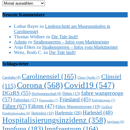
Archiv
Neueste Kommentare
Lothar Bayer
zu
Lindenschnitt am Museumshafen in
Carolinensiel
Thomas Wüllner
zu
Die Tide läuft!
Admin
zu
Straßensperren – Infos vom Marktmeister
Anja Ebkes
zu
Straßensperren – Infos vom Marktmeister
Wenz, Bodo C.
zu
Die Tide läuft!
Schlagwörter
Carolinensiel
(165)
Clinsiel
Carobahn
(8)
Cliner Quelle
(7)
Corona
(568)
Covid19
(547)
(115)
DGzRS
(55)
fahre wangerooge
Dshm
(13)
Dorfgemeinschaft
(8)
(57)
Friesland
(45)
Fahrplan
(17)
Feuerwehr
(7)
Frühjahrsputz
(7)
Fähre
(67)
Fähren
(47)
Fähre Wangereooge
(19)
Gulfhof
Harlesiel
(48)
Harlequiz
(26)
Hafenfete
(10)
Friedrichsgroden
(6)
Hospitalisierungsinzidenz
(358)
Impfstart
(6)
Impfung
(183)
Impfzentrum
(164)