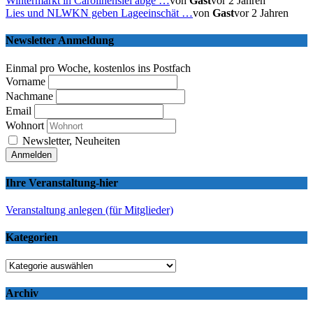
Wintermarkt in Carolinensiel abge …
von
Gast
vor 2 Jahren
Lies und NLWKN geben Lageeinschät …
von
Gast
vor 2 Jahren
Newsletter Anmeldung
Einmal pro Woche, kostenlos ins Postfach
Vorname
Nachmane
Email
Wohnort
Newsletter, Neuheiten
Ihre Veranstaltung-hier
Veranstaltung anlegen (für Mitglieder)
Kategorien
Kategorien
Archiv