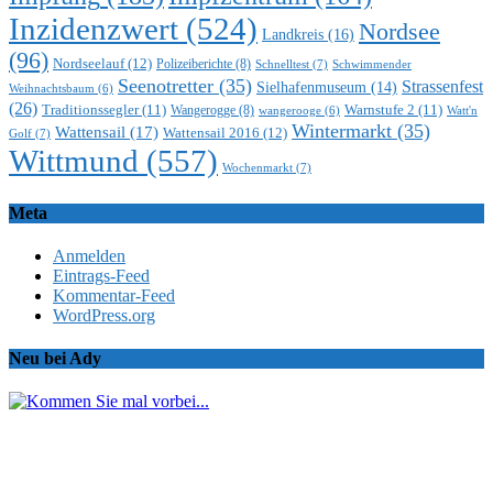
Inzidenzwert
(524)
Nordsee
Landkreis
(16)
(96)
Nordseelauf
(12)
Polizeiberichte
(8)
Schnelltest
(7)
Schwimmender
Seenotretter
(35)
Strassenfest
Sielhafenmuseum
(14)
Weihnachtsbaum
(6)
(26)
Traditionssegler
(11)
Warnstufe 2
(11)
Wangerogge
(8)
Watt'n
wangerooge
(6)
Wintermarkt
(35)
Wattensail
(17)
Wattensail 2016
(12)
Golf
(7)
Wittmund
(557)
Wochenmarkt
(7)
Meta
Anmelden
Eintrags-Feed
Kommentar-Feed
WordPress.org
Neu bei Ady