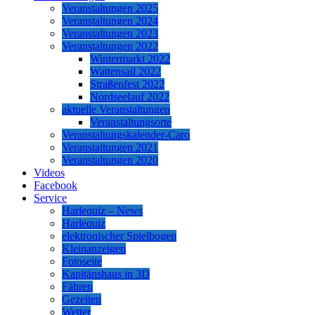
Veranstaltungen 2025
Veranstaltungen 2024
Veranstaltungen 2023
Veranstaltungen 2022
Wintermarkt 2022
Wattensail 2022
Straßenfest 2022
Nordseelauf 2022
aktuelle Veranstaltungen
Veranstaltungsorte
Veranstaltungskalender-Caro
Veranstaltungen 2021
Veranstaltungen 2020
Videos
Facebook
Service
Harlequiz – News
Harlequiz
elektronischer Spielbogen
Kleinanzeigen
Fotoseite
Kapitänshaus in 3D
Fähren
Gezeiten
Wetter