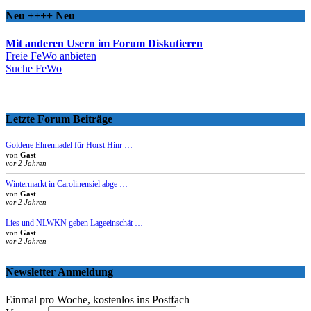
Neu ++++ Neu
Mit anderen Usern im Forum Diskutieren
Freie FeWo anbieten
Suche FeWo
Letzte Forum Beiträge
Goldene Ehrennadel für Horst Hinr …
von
Gast
vor 2 Jahren
Wintermarkt in Carolinensiel abge …
von
Gast
vor 2 Jahren
Lies und NLWKN geben Lageeinschät …
von
Gast
vor 2 Jahren
Newsletter Anmeldung
Einmal pro Woche, kostenlos ins Postfach