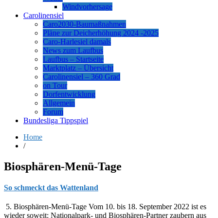
Windvorhersage
Carolinensiel
Caro2030-Baumaßnahmen
Pläne zur Deicherhöhung 2024 -2025
Caro-Harlesiel damals
News zum Laufbus
Laufbus – Startseite
Marktplatz – Übersicht
Carolinensiel – 360 Grad
on Tour
Dorfentwicklung
Allgemein
Forum
Bundesliga Tippspiel
Home
/
Biosphären-Menü-Tage
So schmeckt das Wattenland
5. Biosphären-Menü-Tage Vom 10. bis 18. September 2022 ist es
wieder soweit: Nationalpark- und Biosphären-Partner zaubern aus