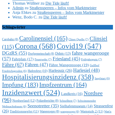
Thomas Wüllner
zu
Die Tide läuft!
Admin
zu
Straßensperren – Infos vom Marktmeister
Anja Ebkes
zu
Straßensperren – Infos vom Marktmeister
Wenz, Bodo C.
zu
Die Tide läuft!
Schlagwörter
Carolinensiel
(165)
Clinsiel
Carobahn
(8)
Cliner Quelle
(7)
Corona
(568)
Covid19
(547)
(115)
DGzRS
(55)
fahre wangerooge
Dshm
(13)
Dorfgemeinschaft
(8)
(57)
Friesland
(45)
Fahrplan
(17)
Feuerwehr
(7)
Frühjahrsputz
(7)
Fähre
(67)
Fähren
(47)
Fähre Wangereooge
(19)
Gulfhof
Harlesiel
(48)
Harlequiz
(26)
Hafenfete
(10)
Friedrichsgroden
(6)
Hospitalisierungsinzidenz
(358)
Impfstart
(6)
Impfung
(183)
Impfzentrum
(164)
Inzidenzwert
(524)
Nordsee
Landkreis
(16)
(96)
Nordseelauf
(12)
Polizeiberichte
(8)
Schnelltest
(7)
Schwimmender
Seenotretter
(35)
Strassenfest
Sielhafenmuseum
(14)
Weihnachtsbaum
(6)
(26)
Traditionssegler
(11)
Warnstufe 2
(11)
Wangerogge
(8)
Watt'n
wangerooge
(6)