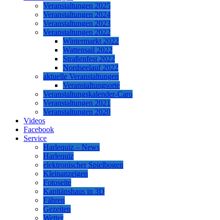
Veranstaltungen 2025
Veranstaltungen 2024
Veranstaltungen 2023
Veranstaltungen 2022
Wintermarkt 2022
Wattensail 2022
Straßenfest 2022
Nordseelauf 2022
aktuelle Veranstaltungen
Veranstaltungsorte
Veranstaltungskalender-Caro
Veranstaltungen 2021
Veranstaltungen 2020
Videos
Facebook
Service
Harlequiz – News
Harlequiz
elektronischer Spielbogen
Kleinanzeigen
Fotoseite
Kapitänshaus in 3D
Fähren
Gezeiten
Wetter