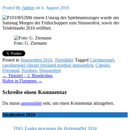
Posted By
Admin
on 6. August 2016
Mit einem Umzug des Spielmannszuges wurde am
Samstag Morgen der Frühschoppen zum Strassenfest, sowie der
Trödelmarkt 2016 eröffnet.
Foto: G. Ziemann
Posted in
Strassenfest 2016
,
Titelsilider
Tagged
Carolinensiel
,
carolinensiel clinsiel friesland nordsee strassenfest
,
Clinsiel
,
Friesland
,
Nordsee
,
Strassenfest
Post
←
Tippsiel – 2. Bundesliga
Hafen in Flammen
→
navigation
Schreibe einen Kommentar
Du musst
angemeldet
sein, um einen Kommentar abzugeben.
Straßenfest 2024
DSG Eagles gewinnen die Hafenstaffel 2024