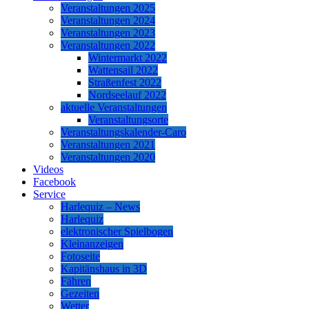
Veranstaltungen 2025
Veranstaltungen 2024
Veranstaltungen 2023
Veranstaltungen 2022
Wintermarkt 2022
Wattensail 2022
Straßenfest 2022
Nordseelauf 2022
aktuelle Veranstaltungen
Veranstaltungsorte
Veranstaltungskalender-Caro
Veranstaltungen 2021
Veranstaltungen 2020
Videos
Facebook
Service
Harlequiz – News
Harlequiz
elektronischer Spielbogen
Kleinanzeigen
Fotoseite
Kapitänshaus in 3D
Fähren
Gezeiten
Wetter