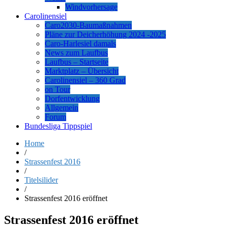
Windvorhersage
Carolinensiel
Caro2030-Baumaßnahmen
Pläne zur Deicherhöhung 2024 -2025
Caro-Harlesiel damals
News zum Laufbus
Laufbus – Startseite
Marktplatz – Übersicht
Carolinensiel – 360 Grad
on Tour
Dorfentwicklung
Allgemein
Forum
Bundesliga Tippspiel
Home
/
Strassenfest 2016
/
Titelsilider
/
Strassenfest 2016 eröffnet
Strassenfest 2016 eröffnet