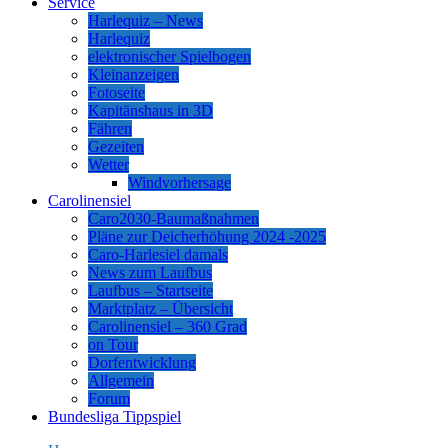
Service
Harlequiz – News
Harlequiz
elektronischer Spielbogen
Kleinanzeigen
Fotoseite
Kapitänshaus in 3D
Fähren
Gezeiten
Wetter
Windvorhersage
Carolinensiel
Caro2030-Baumaßnahmen
Pläne zur Deicherhöhung 2024 -2025
Caro-Harlesiel damals
News zum Laufbus
Laufbus – Startseite
Marktplatz – Übersicht
Carolinensiel – 360 Grad
on Tour
Dorfentwicklung
Allgemein
Forum
Bundesliga Tippspiel