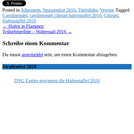
Posted in
Allgemein
,
Strassenfest 2016
,
Titelsilider
,
Vereine
Tagged
Carolinensiel
,
carolinensiel clinsiel hafenstaffel 2016
,
Clinsiel
,
Hafenstaffel 2016
Post
←
Hafen in Flammen
Teilnehmerliste – Wattensail 2016
→
navigation
Schreibe einen Kommentar
Du musst
angemeldet
sein, um einen Kommentar abzugeben.
Straßenfest 2024
DSG Eagles gewinnen die Hafenstaffel 2024