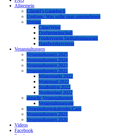
FAQ
Allgemein
Clinsiel’s Gästebuch
Umfrage: Was sollte man unternehmen
Vereine
ClinerWind
Dorfgemeinschaft
Förderverein Sielhafenmuseum
Handwerkerverein
Veranstaltungen
Veranstaltungen 2025
Veranstaltungen 2024
Veranstaltungen 2023
Veranstaltungen 2022
Wintermarkt 2022
Wattensail 2022
Straßenfest 2022
Nordseelauf 2022
aktuelle Veranstaltungen
Veranstaltungsorte
Veranstaltungskalender-Caro
Veranstaltungen 2021
Veranstaltungen 2020
Videos
Facebook