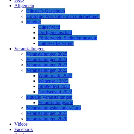
FAQ
Allgemein
Clinsiel’s Gästebuch
Umfrage: Was sollte man unternehmen
Vereine
ClinerWind
Dorfgemeinschaft
Förderverein Sielhafenmuseum
Handwerkerverein
Veranstaltungen
Veranstaltungen 2025
Veranstaltungen 2024
Veranstaltungen 2023
Veranstaltungen 2022
Wintermarkt 2022
Wattensail 2022
Straßenfest 2022
Nordseelauf 2022
aktuelle Veranstaltungen
Veranstaltungsorte
Veranstaltungskalender-Caro
Veranstaltungen 2021
Veranstaltungen 2020
Videos
Facebook