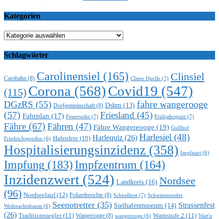
Kategorien
Kategorien
Schlagwörter
Carolinensiel
(165)
Clinsiel
Carobahn
(8)
Cliner Quelle
(7)
Corona
(568)
Covid19
(547)
(115)
DGzRS
(55)
fahre wangerooge
Dshm
(13)
Dorfgemeinschaft
(8)
(57)
Friesland
(45)
Fahrplan
(17)
Feuerwehr
(7)
Frühjahrsputz
(7)
Fähre
(67)
Fähren
(47)
Fähre Wangereooge
(19)
Gulfhof
Harlesiel
(48)
Harlequiz
(26)
Hafenfete
(10)
Friedrichsgroden
(6)
Hospitalisierungsinzidenz
(358)
Impfstart
(6)
Impfung
(183)
Impfzentrum
(164)
Inzidenzwert
(524)
Nordsee
Landkreis
(16)
(96)
Nordseelauf
(12)
Polizeiberichte
(8)
Schnelltest
(7)
Schwimmender
Seenotretter
(35)
Strassenfest
Sielhafenmuseum
(14)
Weihnachtsbaum
(6)
(26)
Traditionssegler
(11)
Warnstufe 2
(11)
Wangerogge
(8)
Watt'n
wangerooge
(6)