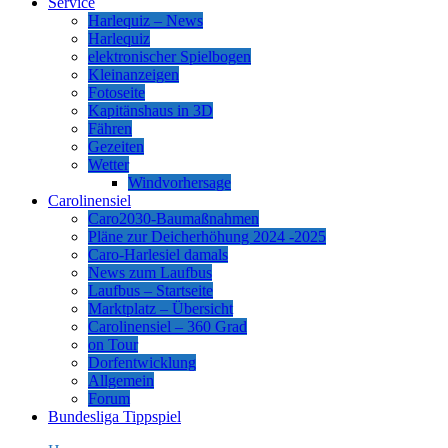
Service
Harlequiz – News
Harlequiz
elektronischer Spielbogen
Kleinanzeigen
Fotoseite
Kapitänshaus in 3D
Fähren
Gezeiten
Wetter
Windvorhersage
Carolinensiel
Caro2030-Baumaßnahmen
Pläne zur Deicherhöhung 2024 -2025
Caro-Harlesiel damals
News zum Laufbus
Laufbus – Startseite
Marktplatz – Übersicht
Carolinensiel – 360 Grad
on Tour
Dorfentwicklung
Allgemein
Forum
Bundesliga Tippspiel