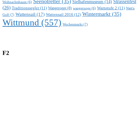
Seenotretter
(35)
Strassenfest
Sielhafenmuseum
(14)
Weihnachtsbaum
(6)
(26)
Traditionssegler
(11)
Warnstufe 2
(11)
Wangerogge
(8)
Watt'n
wangerooge
(6)
Wintermarkt
(35)
Wattensail
(17)
Wattensail 2016
(12)
Golf
(7)
Wittmund
(557)
Wochenmarkt
(7)
F2