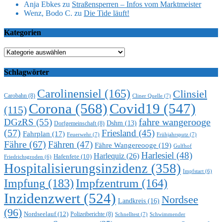
Anja Ebkes
zu
Straßensperren – Infos vom Marktmeister
Wenz, Bodo C.
zu
Die Tide läuft!
Kategorien
Kategorien
Schlagwörter
Carolinensiel
(165)
Clinsiel
Carobahn
(8)
Cliner Quelle
(7)
Corona
(568)
Covid19
(547)
(115)
DGzRS
(55)
fahre wangerooge
Dshm
(13)
Dorfgemeinschaft
(8)
(57)
Friesland
(45)
Fahrplan
(17)
Feuerwehr
(7)
Frühjahrsputz
(7)
Fähre
(67)
Fähren
(47)
Fähre Wangereooge
(19)
Gulfhof
Harlesiel
(48)
Harlequiz
(26)
Hafenfete
(10)
Friedrichsgroden
(6)
Hospitalisierungsinzidenz
(358)
Impfstart
(6)
Impfung
(183)
Impfzentrum
(164)
Inzidenzwert
(524)
Nordsee
Landkreis
(16)
(96)
Nordseelauf
(12)
Polizeiberichte
(8)
Schnelltest
(7)
Schwimmender