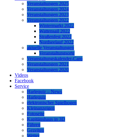
Veranstaltungen 2025
Veranstaltungen 2024
Veranstaltungen 2023
Veranstaltungen 2022
Wintermarkt 2022
Wattensail 2022
Straßenfest 2022
Nordseelauf 2022
aktuelle Veranstaltungen
Veranstaltungsorte
Veranstaltungskalender-Caro
Veranstaltungen 2021
Veranstaltungen 2020
Videos
Facebook
Service
Harlequiz – News
Harlequiz
elektronischer Spielbogen
Kleinanzeigen
Fotoseite
Kapitänshaus in 3D
Fähren
Gezeiten
Wetter