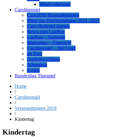
Windvorhersage
Carolinensiel
Caro2030-Baumaßnahmen
Pläne zur Deicherhöhung 2024 -2025
Caro-Harlesiel damals
News zum Laufbus
Laufbus – Startseite
Marktplatz – Übersicht
Carolinensiel – 360 Grad
on Tour
Dorfentwicklung
Allgemein
Forum
Bundesliga Tippspiel
Home
/
Carolinensiel
/
Veranstaltungen 2018
/
Kindertag
Kindertag