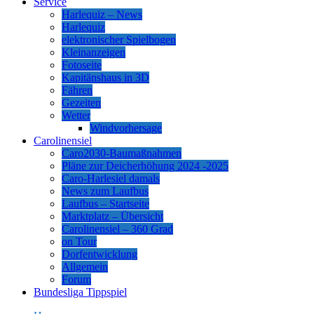
Service
Harlequiz – News
Harlequiz
elektronischer Spielbogen
Kleinanzeigen
Fotoseite
Kapitänshaus in 3D
Fähren
Gezeiten
Wetter
Windvorhersage
Carolinensiel
Caro2030-Baumaßnahmen
Pläne zur Deicherhöhung 2024 -2025
Caro-Harlesiel damals
News zum Laufbus
Laufbus – Startseite
Marktplatz – Übersicht
Carolinensiel – 360 Grad
on Tour
Dorfentwicklung
Allgemein
Forum
Bundesliga Tippspiel