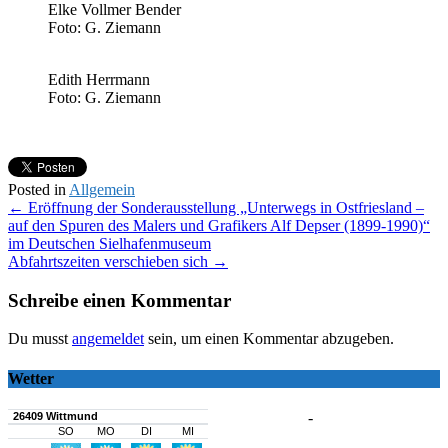
Elke Vollmer Bender
Foto: G. Ziemann
Edith Herrmann
Foto: G. Ziemann
Posted in
Allgemein
Post
←
Eröffnung der Sonderausstellung „Unterwegs in Ostfriesland –
auf den Spuren des Malers und Grafikers Alf Depser (1899-1990)“
navigation
im Deutschen Sielhafenmuseum
Abfahrtszeiten verschieben sich
→
Schreibe einen Kommentar
Du musst
angemeldet
sein, um einen Kommentar abzugeben.
Wetter
-