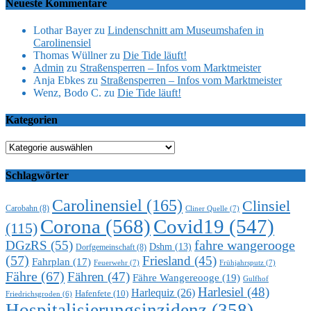
Neueste Kommentare
Lothar Bayer
zu
Lindenschnitt am Museumshafen in
Carolinensiel
Thomas Wüllner
zu
Die Tide läuft!
Admin
zu
Straßensperren – Infos vom Marktmeister
Anja Ebkes
zu
Straßensperren – Infos vom Marktmeister
Wenz, Bodo C.
zu
Die Tide läuft!
Kategorien
Kategorien
Schlagwörter
Carolinensiel
(165)
Clinsiel
Carobahn
(8)
Cliner Quelle
(7)
Corona
(568)
Covid19
(547)
(115)
DGzRS
(55)
fahre wangerooge
Dshm
(13)
Dorfgemeinschaft
(8)
(57)
Friesland
(45)
Fahrplan
(17)
Feuerwehr
(7)
Frühjahrsputz
(7)
Fähre
(67)
Fähren
(47)
Fähre Wangereooge
(19)
Gulfhof
Harlesiel
(48)
Harlequiz
(26)
Hafenfete
(10)
Friedrichsgroden
(6)
Hospitalisierungsinzidenz
(358)