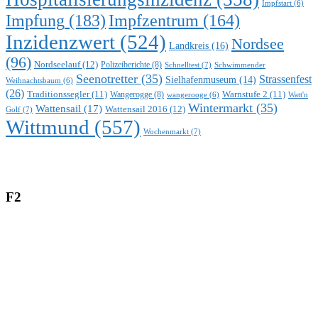
Impfstart
(6)
Impfung
(183)
Impfzentrum
(164)
Inzidenzwert
(524)
Nordsee
Landkreis
(16)
(96)
Nordseelauf
(12)
Polizeiberichte
(8)
Schnelltest
(7)
Schwimmender
Seenotretter
(35)
Strassenfest
Sielhafenmuseum
(14)
Weihnachtsbaum
(6)
(26)
Traditionssegler
(11)
Warnstufe 2
(11)
Wangerogge
(8)
Watt'n
wangerooge
(6)
Wintermarkt
(35)
Wattensail
(17)
Wattensail 2016
(12)
Golf
(7)
Wittmund
(557)
Wochenmarkt
(7)
F2