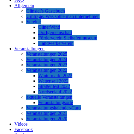
FAQ
Allgemein
Clinsiel’s Gästebuch
Umfrage: Was sollte man unternehmen
Vereine
ClinerWind
Dorfgemeinschaft
Förderverein Sielhafenmuseum
Handwerkerverein
Veranstaltungen
Veranstaltungen 2025
Veranstaltungen 2024
Veranstaltungen 2023
Veranstaltungen 2022
Wintermarkt 2022
Wattensail 2022
Straßenfest 2022
Nordseelauf 2022
aktuelle Veranstaltungen
Veranstaltungsorte
Veranstaltungskalender-Caro
Veranstaltungen 2021
Veranstaltungen 2020
Videos
Facebook