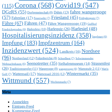
Corona
(568)
Covid19
(547)
(115)
DGzRS
(55)
fahre wangerooge
Dshm
(13)
Dorfgemeinschaft
(8)
(57)
Friesland
(45)
Fahrplan
(17)
Feuerwehr
(7)
Frühjahrsputz
(7)
Fähre
(67)
Fähren
(47)
Fähre Wangereooge
(19)
Gulfhof
Harlesiel
(48)
Harlequiz
(26)
Hafenfete
(10)
Friedrichsgroden
(6)
Hospitalisierungsinzidenz
(358)
Impfstart
(6)
Impfung
(183)
Impfzentrum
(164)
Inzidenzwert
(524)
Nordsee
Landkreis
(16)
(96)
Nordseelauf
(12)
Polizeiberichte
(8)
Schnelltest
(7)
Schwimmender
Seenotretter
(35)
Strassenfest
Sielhafenmuseum
(14)
Weihnachtsbaum
(6)
(26)
Traditionssegler
(11)
Warnstufe 2
(11)
Wangerogge
(8)
Watt'n
wangerooge
(6)
Wintermarkt
(35)
Wattensail
(17)
Wattensail 2016
(12)
Golf
(7)
Wittmund
(557)
Wochenmarkt
(7)
Meta
Anmelden
Eintrags-Feed
Kommentar-Feed