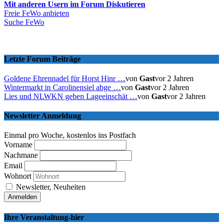
Mit anderen Usern im Forum Diskutieren
Freie FeWo anbieten
Suche FeWo
Letzte Forum Beiträge
Goldene Ehrennadel für Horst Hinr …
von
Gast
vor 2 Jahren
Wintermarkt in Carolinensiel abge …
von
Gast
vor 2 Jahren
Lies und NLWKN geben Lageeinschät …
von
Gast
vor 2 Jahren
Newsletter Anmeldung
Einmal pro Woche, kostenlos ins Postfach
Vorname
Nachmane
Email
Wohnort
Newsletter, Neuheiten
Ihre Veranstaltung-hier