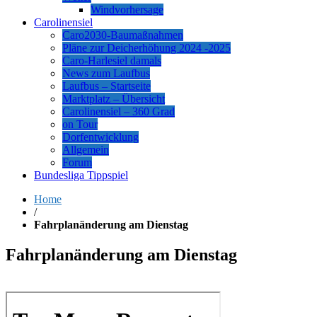
Windvorhersage
Carolinensiel
Caro2030-Baumaßnahmen
Pläne zur Deicherhöhung 2024 -2025
Caro-Harlesiel damals
News zum Laufbus
Laufbus – Startseite
Marktplatz – Übersicht
Carolinensiel – 360 Grad
on Tour
Dorfentwicklung
Allgemein
Forum
Bundesliga Tippspiel
Home
/
Fahrplanänderung am Dienstag
Fahrplanänderung am Dienstag