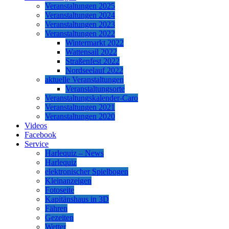
Veranstaltungen 2025
Veranstaltungen 2024
Veranstaltungen 2023
Veranstaltungen 2022
Wintermarkt 2022
Wattensail 2022
Straßenfest 2022
Nordseelauf 2022
aktuelle Veranstaltungen
Veranstaltungsorte
Veranstaltungskalender-Caro
Veranstaltungen 2021
Veranstaltungen 2020
Videos
Facebook
Service
Harlequiz – News
Harlequiz
elektronischer Spielbogen
Kleinanzeigen
Fotoseite
Kapitänshaus in 3D
Fähren
Gezeiten
Wetter