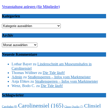
Veranstaltung anlegen (für Mitglieder)
Kategorien
Kategorien
Archiv
Archiv
Neueste Kommentare
Lothar Bayer
zu
Lindenschnitt am Museumshafen in
Carolinensiel
Thomas Wüllner
zu
Die Tide läuft!
Admin
zu
Straßensperren – Infos vom Marktmeister
Anja Ebkes
zu
Straßensperren – Infos vom Marktmeister
Wenz, Bodo C.
zu
Die Tide läuft!
Schlagwörter
Carolinensiel
(165)
Clinsiel
Carobahn
(8)
Cliner Quelle
(7)