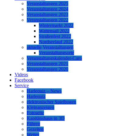
Veranstaltungen 2025
Veranstaltungen 2024
Veranstaltungen 2023
Veranstaltungen 2022
Wintermarkt 2022
Wattensail 2022
Straßenfest 2022
Nordseelauf 2022
aktuelle Veranstaltungen
Veranstaltungsorte
Veranstaltungskalender-Caro
Veranstaltungen 2021
Veranstaltungen 2020
Videos
Facebook
Service
Harlequiz – News
Harlequiz
elektronischer Spielbogen
Kleinanzeigen
Fotoseite
Kapitänshaus in 3D
Fähren
Gezeiten
Wetter