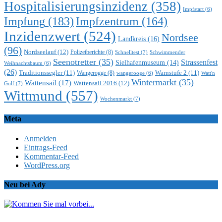
Hospitalisierungsinzidenz
(358)
Impfstart
(6)
Impfung
(183)
Impfzentrum
(164)
Inzidenzwert
(524)
Nordsee
Landkreis
(16)
(96)
Nordseelauf
(12)
Polizeiberichte
(8)
Schnelltest
(7)
Schwimmender
Seenotretter
(35)
Strassenfest
Sielhafenmuseum
(14)
Weihnachtsbaum
(6)
(26)
Traditionssegler
(11)
Warnstufe 2
(11)
Wangerogge
(8)
Watt'n
wangerooge
(6)
Wintermarkt
(35)
Wattensail
(17)
Wattensail 2016
(12)
Golf
(7)
Wittmund
(557)
Wochenmarkt
(7)
Meta
Anmelden
Eintrags-Feed
Kommentar-Feed
WordPress.org
Neu bei Ady