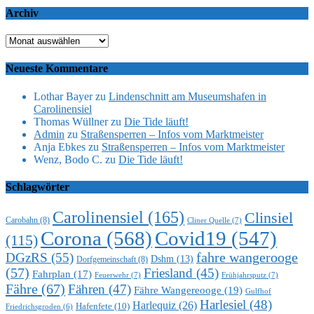
Archiv
Archiv
Neueste Kommentare
Lothar Bayer
zu
Lindenschnitt am Museumshafen in
Carolinensiel
Thomas Wüllner
zu
Die Tide läuft!
Admin
zu
Straßensperren – Infos vom Marktmeister
Anja Ebkes
zu
Straßensperren – Infos vom Marktmeister
Wenz, Bodo C.
zu
Die Tide läuft!
Schlagwörter
Carolinensiel
(165)
Clinsiel
Carobahn
(8)
Cliner Quelle
(7)
Corona
(568)
Covid19
(547)
(115)
DGzRS
(55)
fahre wangerooge
Dshm
(13)
Dorfgemeinschaft
(8)
(57)
Friesland
(45)
Fahrplan
(17)
Feuerwehr
(7)
Frühjahrsputz
(7)
Fähre
(67)
Fähren
(47)
Fähre Wangereooge
(19)
Gulfhof
Harlesiel
(48)
Harlequiz
(26)
Hafenfete
(10)
Friedrichsgroden
(6)