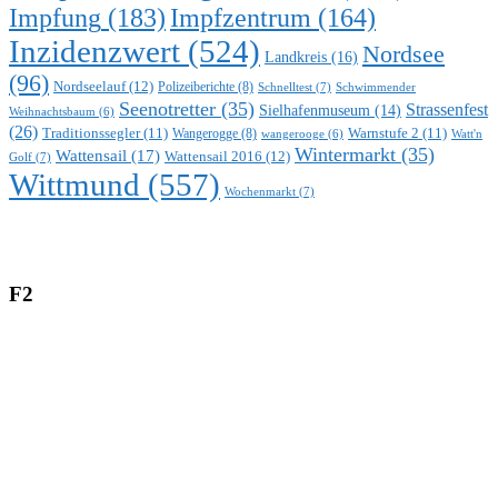
Impfung
(183)
Impfzentrum
(164)
Inzidenzwert
(524)
Nordsee
Landkreis
(16)
(96)
Nordseelauf
(12)
Polizeiberichte
(8)
Schnelltest
(7)
Schwimmender
Seenotretter
(35)
Strassenfest
Sielhafenmuseum
(14)
Weihnachtsbaum
(6)
(26)
Traditionssegler
(11)
Warnstufe 2
(11)
Wangerogge
(8)
Watt'n
wangerooge
(6)
Wintermarkt
(35)
Wattensail
(17)
Wattensail 2016
(12)
Golf
(7)
Wittmund
(557)
Wochenmarkt
(7)
F2