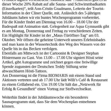
dieser Woche 20% Rabatt auf alle Sauna- und Schwimmbadkarten
(Einzelkarten)“, teilt Ann-Cristin Graalmann, Leiterin der Tourist-
Information in der Cliner Quelle, mit. Anlässlich des 5-jährigen
Jubiläums haben wir ein buntes Wochenprogramm vorbereitet.
Für die Kinder findet am Dienstag von 16.00 – 18.00 Uhr der
Badespaß mit Animation statt. Gelegenheit zur Aqua Gymnastik gibt
es am Montag, Donnerstag und Freitag zu verschiedenen Zeiten.
Ein Highlight für Kinder ist der „Maus-Türöffner-Tag“ am 03.
Oktober. Wir öffnen die geheime Unterwelt unseres Erlebnisbades
und man kann in der Wassertechnik den Weg des Wassers von der
Quelle bis in das Becken verfolgen.
Ebenfalls am Mittwoch ist der Cartoonist & Designer Stephan
Höstermann zu Gast. Von 13.00 – 17.00 Uhr signiert Hösti seine
Artikel, gibt Autogramme und zeichnet gegen eine freiwillige
Spende zugunsten der Deutschen Teddy Stiftung seine
abwaschbaren Hösti-Tattoos.
Am Donnerstag ist die Firma BIOMARIS mit einem Stand und
Aktionen vertreten und ab 17.00 Uhr lädt Willi’s Café & Restaurant
zu einem Grillabend ein. Um 19.00 Uhr hält das „Netzwerk für
Erfolg & Gesundheit“ einen Vortrag zur Stoffwechselkur.
Weiterhin findet in der Jubiläumswoche ein besonderes
Saunaprogramm statt, dass Sie dem Wochenplan entnehmen
können.