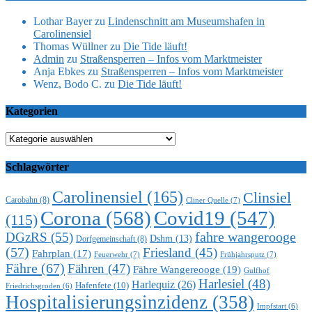
Lothar Bayer
zu
Lindenschnitt am Museumshafen in
Carolinensiel
Thomas Wüllner
zu
Die Tide läuft!
Admin
zu
Straßensperren – Infos vom Marktmeister
Anja Ebkes
zu
Straßensperren – Infos vom Marktmeister
Wenz, Bodo C.
zu
Die Tide läuft!
Kategorien
Kategorien
Schlagwörter
Carolinensiel
(165)
Clinsiel
Carobahn
(8)
Cliner Quelle
(7)
Corona
(568)
Covid19
(547)
(115)
DGzRS
(55)
fahre wangerooge
Dshm
(13)
Dorfgemeinschaft
(8)
(57)
Friesland
(45)
Fahrplan
(17)
Feuerwehr
(7)
Frühjahrsputz
(7)
Fähre
(67)
Fähren
(47)
Fähre Wangereooge
(19)
Gulfhof
Harlesiel
(48)
Harlequiz
(26)
Hafenfete
(10)
Friedrichsgroden
(6)
Hospitalisierungsinzidenz
(358)
Impfstart
(6)