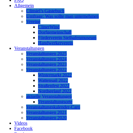
FAQ
Allgemein
Clinsiel’s Gästebuch
Umfrage: Was sollte man unternehmen
Vereine
ClinerWind
Dorfgemeinschaft
Förderverein Sielhafenmuseum
Handwerkerverein
Veranstaltungen
Veranstaltungen 2025
Veranstaltungen 2024
Veranstaltungen 2023
Veranstaltungen 2022
Wintermarkt 2022
Wattensail 2022
Straßenfest 2022
Nordseelauf 2022
aktuelle Veranstaltungen
Veranstaltungsorte
Veranstaltungskalender-Caro
Veranstaltungen 2021
Veranstaltungen 2020
Videos
Facebook