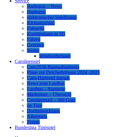
Service
Harlequiz – News
Harlequiz
elektronischer Spielbogen
Kleinanzeigen
Fotoseite
Kapitänshaus in 3D
Fähren
Gezeiten
Wetter
Windvorhersage
Carolinensiel
Caro2030-Baumaßnahmen
Pläne zur Deicherhöhung 2024 -2025
Caro-Harlesiel damals
News zum Laufbus
Laufbus – Startseite
Marktplatz – Übersicht
Carolinensiel – 360 Grad
on Tour
Dorfentwicklung
Allgemein
Forum
Bundesliga Tippspiel