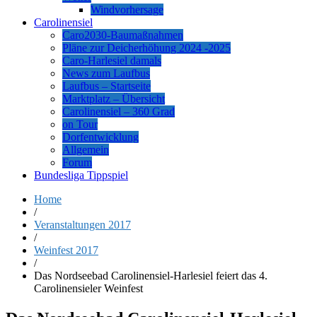
Windvorhersage
Carolinensiel
Caro2030-Baumaßnahmen
Pläne zur Deicherhöhung 2024 -2025
Caro-Harlesiel damals
News zum Laufbus
Laufbus – Startseite
Marktplatz – Übersicht
Carolinensiel – 360 Grad
on Tour
Dorfentwicklung
Allgemein
Forum
Bundesliga Tippspiel
Home
/
Veranstaltungen 2017
/
Weinfest 2017
/
Das Nordseebad Carolinensiel-Harlesiel feiert das 4.
Carolinensieler Weinfest