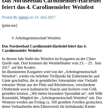
Das Nordseebad Carolinensiel-Harlesiel
feiert das 4. Carolinensieler Weinfest
Posted By
Admin
on 14. Juni 2017
[print-me]
© Arbeitsgemeinschaft Weinfest
Das Nordseebad Carolinensiel-Harlesiel feiert das 4.
Carolinensieler Weinfest
In diesem Jahr findet das Weinfest im Kurgarten an der Cliner
Quelle statt. Dort kommen die Weinliebhaber vom 23. – 25. Juni
2017 auf ihre Kosten.
Im illuminierten Kurgarten wird von der „Arbeitsgemeinschaft
Weinfest“, wieder ein beliebter Treffpunkt für Einheimische und
Gäste geschaffen, die in gemütlicher Atmosphäre eine Vielzahl
erlesener Weine aus der Pfalz und Rheinhessen, verschiedene
Obstbrände sowie kulinarische Snacks und leckeres vom Grill,
genießen können. „Wir bieten besondere Spezialität an“, teilt Willi
Rosendahl, Mitglied der „Arbeitsgemeinschaft Weinfest“ mit. Des
Weiteren werden am Freitag ca. 100 gestiftete Forellen geräuchert,
deren Verkaufserlös dem Elternverein für krebskranke Kinder