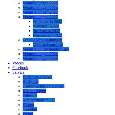
Veranstaltungen 2025
Veranstaltungen 2024
Veranstaltungen 2023
Veranstaltungen 2022
Wintermarkt 2022
Wattensail 2022
Straßenfest 2022
Nordseelauf 2022
aktuelle Veranstaltungen
Veranstaltungsorte
Veranstaltungskalender-Caro
Veranstaltungen 2021
Veranstaltungen 2020
Videos
Facebook
Service
Harlequiz – News
Harlequiz
elektronischer Spielbogen
Kleinanzeigen
Fotoseite
Kapitänshaus in 3D
Fähren
Gezeiten
Wetter