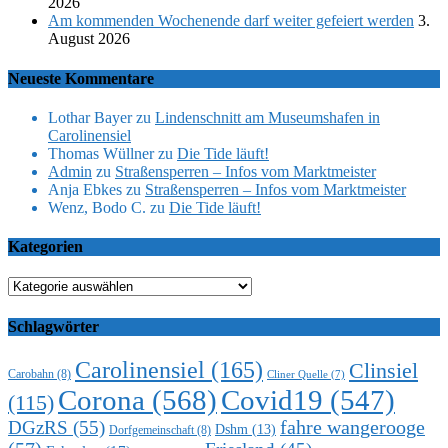
2026
Am kommenden Wochenende darf weiter gefeiert werden
3.
August 2026
Neueste Kommentare
Lothar Bayer
zu
Lindenschnitt am Museumshafen in
Carolinensiel
Thomas Wüllner
zu
Die Tide läuft!
Admin
zu
Straßensperren – Infos vom Marktmeister
Anja Ebkes
zu
Straßensperren – Infos vom Marktmeister
Wenz, Bodo C.
zu
Die Tide läuft!
Kategorien
Kategorien
Schlagwörter
Carolinensiel
(165)
Clinsiel
Carobahn
(8)
Cliner Quelle
(7)
Corona
(568)
Covid19
(547)
(115)
DGzRS
(55)
fahre wangerooge
Dshm
(13)
Dorfgemeinschaft
(8)