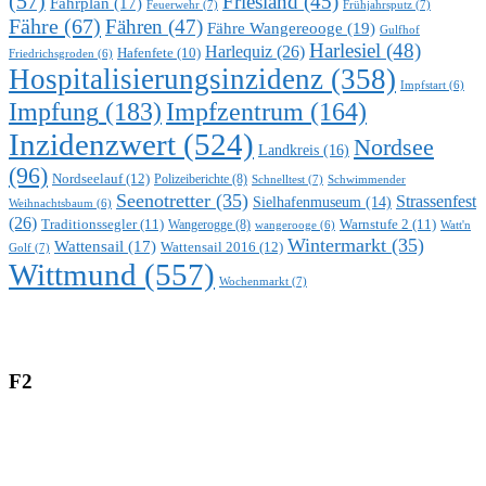
(57)
Friesland
(45)
Fahrplan
(17)
Feuerwehr
(7)
Frühjahrsputz
(7)
Fähre
(67)
Fähren
(47)
Fähre Wangereooge
(19)
Gulfhof
Harlesiel
(48)
Harlequiz
(26)
Hafenfete
(10)
Friedrichsgroden
(6)
Hospitalisierungsinzidenz
(358)
Impfstart
(6)
Impfung
(183)
Impfzentrum
(164)
Inzidenzwert
(524)
Nordsee
Landkreis
(16)
(96)
Nordseelauf
(12)
Polizeiberichte
(8)
Schnelltest
(7)
Schwimmender
Seenotretter
(35)
Strassenfest
Sielhafenmuseum
(14)
Weihnachtsbaum
(6)
(26)
Traditionssegler
(11)
Warnstufe 2
(11)
Wangerogge
(8)
Watt'n
wangerooge
(6)
Wintermarkt
(35)
Wattensail
(17)
Wattensail 2016
(12)
Golf
(7)
Wittmund
(557)
Wochenmarkt
(7)
F2