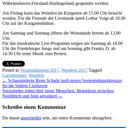
Wilhelmshaven-Friesland-Harlingerland gespendet werden.
Am Freitag kann das Weinfest im Kurgarten ab 15.00 Uhr besucht
werden. Für die Freunde der Livemusik spielt Lothar Voigt ab 18.00
Uhr auf der Kurgartenbühne.
Am Samstag und Sonntag öffnen die Weinstände bereits ab 12.00
Uhr.
Für das musikalische Live-Programm sorgen am Samstag ab 18.00
Uhr die Friedeburger Jungs und am Sonntag gibt Franky D. ab
14.30 Uhr seine Musik zum Besten.
Posted in
Veranstaltungen 2017
,
Weinfest 2017
Tagged
Carolinensiel
,
Weinfest
Post
←
Schauspielerin Birge Schade tauft neuen Seenotrettungskreuzer
für die Station Cuxhaven
navigation
Seenotretter retten fünf junge Menschen: Motorboot zwischen
Norddeich und Juist gesunken
→
Schreibe einen Kommentar
Du musst
angemeldet
sein, um einen Kommentar abzugeben.