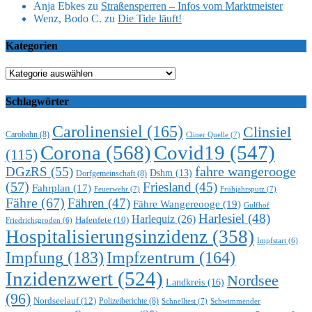
Anja Ebkes
zu
Straßensperren – Infos vom Marktmeister
Wenz, Bodo C.
zu
Die Tide läuft!
Kategorien
Kategorien
Schlagwörter
Carolinensiel
(165)
Clinsiel
Carobahn
(8)
Cliner Quelle
(7)
Corona
(568)
Covid19
(547)
(115)
DGzRS
(55)
fahre wangerooge
Dshm
(13)
Dorfgemeinschaft
(8)
(57)
Friesland
(45)
Fahrplan
(17)
Feuerwehr
(7)
Frühjahrsputz
(7)
Fähre
(67)
Fähren
(47)
Fähre Wangereooge
(19)
Gulfhof
Harlesiel
(48)
Harlequiz
(26)
Hafenfete
(10)
Friedrichsgroden
(6)
Hospitalisierungsinzidenz
(358)
Impfstart
(6)
Impfung
(183)
Impfzentrum
(164)
Inzidenzwert
(524)
Nordsee
Landkreis
(16)
(96)
Nordseelauf
(12)
Polizeiberichte
(8)
Schnelltest
(7)
Schwimmender