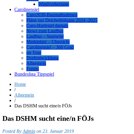
Windvorhersage
Carolinensiel
Caro2030-Baumaßnahmen
Pläne zur Deicherhöhung 2024 -2025
Caro-Harlesiel damals
News zum Laufbus
Laufbus – Startseite
Marktplatz – Übersicht
Carolinensiel – 360 Grad
on Tour
Dorfentwicklung
Allgemein
Forum
Bundesliga Tippspiel
Home
/
Allgemein
/
Das DSHM sucht eine/n FÖJs
Das DSHM sucht eine/n FÖJs
Posted By
Admin
on 23. Januar 2019