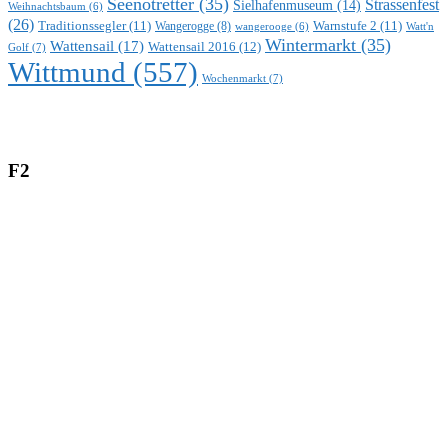
Seenotretter
(35)
Strassenfest
Sielhafenmuseum
(14)
Weihnachtsbaum
(6)
(26)
Traditionssegler
(11)
Warnstufe 2
(11)
Wangerogge
(8)
Watt'n
wangerooge
(6)
Wintermarkt
(35)
Wattensail
(17)
Wattensail 2016
(12)
Golf
(7)
Wittmund
(557)
Wochenmarkt
(7)
F2