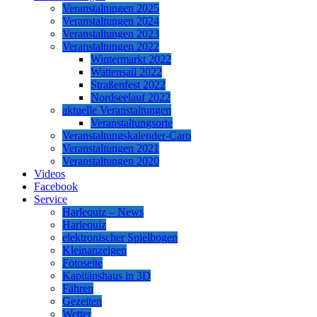
Veranstaltungen 2025
Veranstaltungen 2024
Veranstaltungen 2023
Veranstaltungen 2022
Wintermarkt 2022
Wattensail 2022
Straßenfest 2022
Nordseelauf 2022
aktuelle Veranstaltungen
Veranstaltungsorte
Veranstaltungskalender-Caro
Veranstaltungen 2021
Veranstaltungen 2020
Videos
Facebook
Service
Harlequiz – News
Harlequiz
elektronischer Spielbogen
Kleinanzeigen
Fotoseite
Kapitänshaus in 3D
Fähren
Gezeiten
Wetter