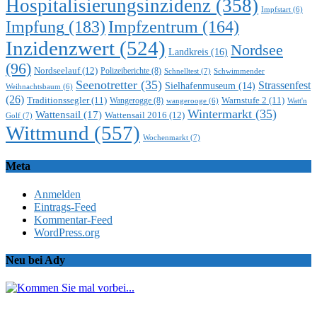
Hospitalisierungsinzidenz
(358)
Impfstart
(6)
Impfung
(183)
Impfzentrum
(164)
Inzidenzwert
(524)
Nordsee
Landkreis
(16)
(96)
Nordseelauf
(12)
Polizeiberichte
(8)
Schnelltest
(7)
Schwimmender
Seenotretter
(35)
Strassenfest
Sielhafenmuseum
(14)
Weihnachtsbaum
(6)
(26)
Traditionssegler
(11)
Warnstufe 2
(11)
Wangerogge
(8)
Watt'n
wangerooge
(6)
Wintermarkt
(35)
Wattensail
(17)
Wattensail 2016
(12)
Golf
(7)
Wittmund
(557)
Wochenmarkt
(7)
Meta
Anmelden
Eintrags-Feed
Kommentar-Feed
WordPress.org
Neu bei Ady