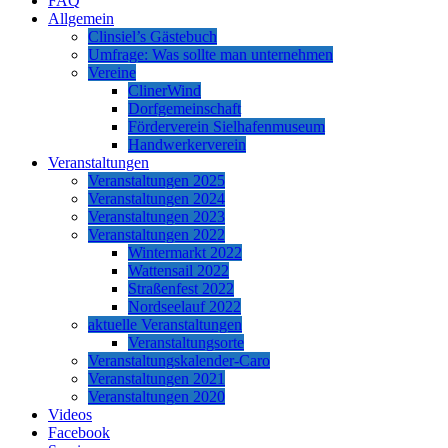
FAQ
Allgemein
Clinsiel’s Gästebuch
Umfrage: Was sollte man unternehmen
Vereine
ClinerWind
Dorfgemeinschaft
Förderverein Sielhafenmuseum
Handwerkerverein
Veranstaltungen
Veranstaltungen 2025
Veranstaltungen 2024
Veranstaltungen 2023
Veranstaltungen 2022
Wintermarkt 2022
Wattensail 2022
Straßenfest 2022
Nordseelauf 2022
aktuelle Veranstaltungen
Veranstaltungsorte
Veranstaltungskalender-Caro
Veranstaltungen 2021
Veranstaltungen 2020
Videos
Facebook