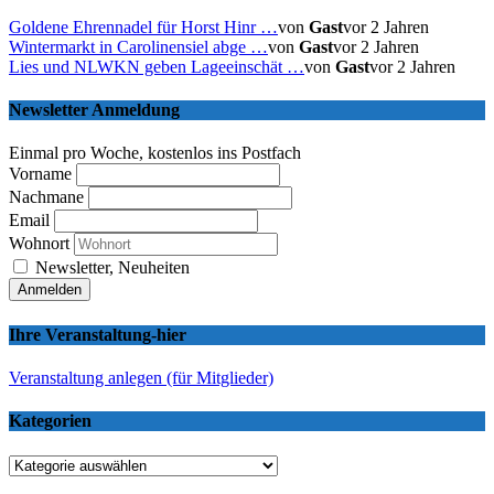
Goldene Ehrennadel für Horst Hinr …
von
Gast
vor 2 Jahren
Wintermarkt in Carolinensiel abge …
von
Gast
vor 2 Jahren
Lies und NLWKN geben Lageeinschät …
von
Gast
vor 2 Jahren
Newsletter Anmeldung
Einmal pro Woche, kostenlos ins Postfach
Vorname
Nachmane
Email
Wohnort
Newsletter, Neuheiten
Ihre Veranstaltung-hier
Veranstaltung anlegen (für Mitglieder)
Kategorien
Kategorien