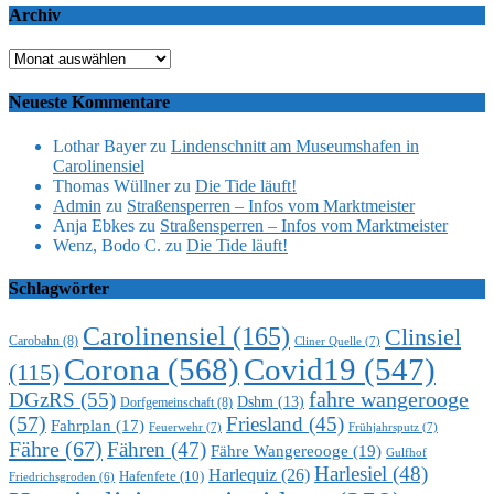
Archiv
Archiv
Neueste Kommentare
Lothar Bayer
zu
Lindenschnitt am Museumshafen in
Carolinensiel
Thomas Wüllner
zu
Die Tide läuft!
Admin
zu
Straßensperren – Infos vom Marktmeister
Anja Ebkes
zu
Straßensperren – Infos vom Marktmeister
Wenz, Bodo C.
zu
Die Tide läuft!
Schlagwörter
Carolinensiel
(165)
Clinsiel
Carobahn
(8)
Cliner Quelle
(7)
Corona
(568)
Covid19
(547)
(115)
DGzRS
(55)
fahre wangerooge
Dshm
(13)
Dorfgemeinschaft
(8)
(57)
Friesland
(45)
Fahrplan
(17)
Feuerwehr
(7)
Frühjahrsputz
(7)
Fähre
(67)
Fähren
(47)
Fähre Wangereooge
(19)
Gulfhof
Harlesiel
(48)
Harlequiz
(26)
Hafenfete
(10)
Friedrichsgroden
(6)