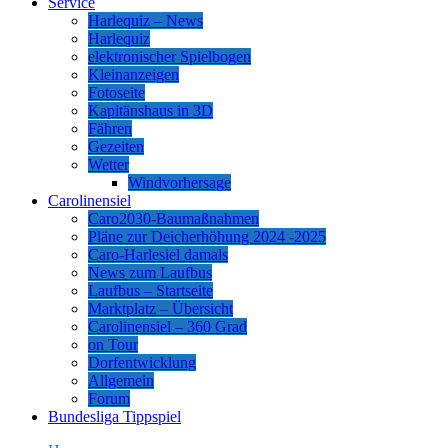
Service
Harlequiz – News
Harlequiz
elektronischer Spielbogen
Kleinanzeigen
Fotoseite
Kapitänshaus in 3D
Fähren
Gezeiten
Wetter
Windvorhersage
Carolinensiel
Caro2030-Baumaßnahmen
Pläne zur Deicherhöhung 2024 -2025
Caro-Harlesiel damals
News zum Laufbus
Laufbus – Startseite
Marktplatz – Übersicht
Carolinensiel – 360 Grad
on Tour
Dorfentwicklung
Allgemein
Forum
Bundesliga Tippspiel