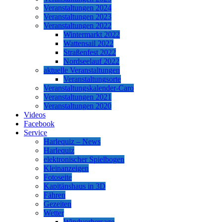
Veranstaltungen 2024
Veranstaltungen 2023
Veranstaltungen 2022
Wintermarkt 2022
Wattensail 2022
Straßenfest 2022
Nordseelauf 2022
aktuelle Veranstaltungen
Veranstaltungsorte
Veranstaltungskalender-Caro
Veranstaltungen 2021
Veranstaltungen 2020
Videos
Facebook
Service
Harlequiz – News
Harlequiz
elektronischer Spielbogen
Kleinanzeigen
Fotoseite
Kapitänshaus in 3D
Fähren
Gezeiten
Wetter
Windvorhersage