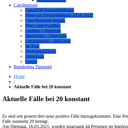
Carolinensiel
Caro2030-Baumaßnahmen
Pläne zur Deicherhöhung 2024 -2025
Caro-Harlesiel damals
News zum Laufbus
Laufbus – Startseite
Marktplatz – Übersicht
Carolinensiel – 360 Grad
on Tour
Dorfentwicklung
Allgemein
Forum
Bundesliga Tippspiel
Home
/
Aktuelle Fälle bei 20 konstant
Aktuelle Fälle bei 20 konstant
Es sind seit gestern drei neue positive Fälle hinzugekommen. Eine Pe
Fälle nunmehr 20 beträgt.
Am Dienstag, 16.03.2021, wurden insgesamt 44 Personen im Impfzent