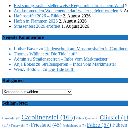
Erst sonnig, später stellenweise Regen mit stürmischem Wind
5
Am kommenden Wochenende darf weiter gefeiert werden
3. A
Hafenstaffel 2026 – Bilder
2. August 2026
Hafen in Flammen 2026
2. August 2026
Strassenfest 2026 eröffnet
1. August 2026
Neueste Kommentare
Lothar Bayer
zu
Lindenschnitt am Museumshafen in Carolinens
Thomas Wüllner
zu
Die Tide läuft!
Admin
zu
Straßensperren – Infos vom Marktmeister
Anja Ebkes
zu
Straßensperren – Infos vom Marktmeister
Wenz, Bodo C.
zu
Die Tide läuft!
Kategorien
Kategorien
Schlagwörter
Carolinensiel
(165)
Clinsiel
(1
Carobahn
(8)
Cliner Quelle
(7)
Fähre
(67)
Friesland
(45)
Fähren
(17)
Feuerwehr
(7)
Frühjahrsputz
(7)