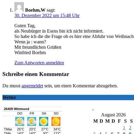
Boehm,W
sagt:
30. Dezember 2022 um 15:48 Uhr
Guten Tag,
als Neubürger in Esens bin ich nicht informiert.
So habe ich die die Frage ob es hier eine Abfuhr von Weihnach
Wenn ja : wann?
Mit freundlichen Grüßen
Winfried Boehm
Zum Antworten anmelden
Schreibe einen Kommentar
Du musst
angemeldet
sein, um einen Kommentar abzugeben.
Wetter
-
August 2026
M
D
M
D
F
S
S
1
2