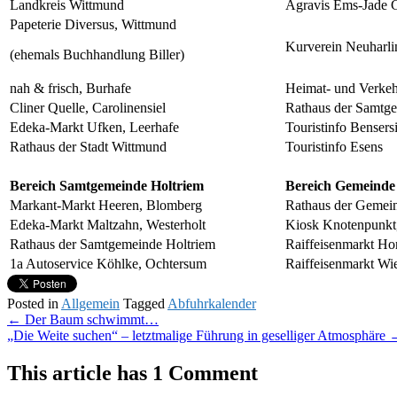
Landkreis Wittmund
Agravis Ems-Jade
Papeterie Diversus, Wittmund
Kurverein Neuharlin
(ehemals Buchhandlung Biller)
nah & frisch, Burhafe
Heimat- und Verkeh
Cliner Quelle, Carolinensiel
Rathaus der Samtg
Edeka-Markt Ufken, Leerhafe
Touristinfo Bensersi
Rathaus der Stadt Wittmund
Touristinfo Esens
Bereich Samtgemeinde Holtriem
Bereich Gemeinde
Markant-Markt Heeren, Blomberg
Rathaus der Gemein
Edeka-Markt Maltzahn, Westerholt
Kiosk Knotenpunkt,
Rathaus der Samtgemeinde Holtriem
Raiffeisenmarkt Ho
1a Autoservice Köhlke, Ochtersum
Raiffeisenmarkt Wi
Posted in
Allgemein
Tagged
Abfuhrkalender
Post
←
Der Baum schwimmt…
„Die Weite suchen“ – letztmalige Führung in geselliger Atmosphäre
navigation
This article has 1 Comment