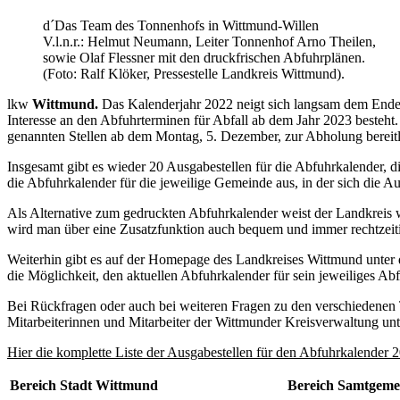
d´Das Team des Tonnenhofs in Wittmund-Willen
V.l.n.r.: Helmut Neumann, Leiter Tonnenhof Arno Theilen,
sowie Olaf Flessner mit den druckfrischen Abfuhrplänen.
(Foto: Ralf Klöker, Pressestelle Landkreis Wittmund).
lkw
Wittmund.
Das Kalenderjahr 2022 neigt sich langsam dem Ende e
Interesse an den Abfuhrterminen für Abfall ab dem Jahr 2023 besteht.
genannten Stellen ab dem Montag, 5. Dezember, zur Abholung bereitl
Insgesamt gibt es wieder 20 Ausgabestellen für die Abfuhrkalender, d
die Abfuhrkalender für die jeweilige Gemeinde aus, in der sich die Au
Als Alternative zum gedruckten Abfuhrkalender weist der Landkreis w
wird man über eine Zusatzfunktion auch bequem und immer rechtzeitig
Weiterhin gibt es auf der Homepage des Landkreises Wittmund unter 
die Möglichkeit, den aktuellen Abfuhrkalender für sein jeweiliges Ab
Bei Rückfragen oder auch bei weiteren Fragen zu den verschiedenen
Mitarbeiterinnen und Mitarbeiter der Wittmunder Kreisverwaltung u
Hier die komplette Liste der Ausgabestellen für den Abfuhrkalender 
Bereich Stadt Wittmund
Bereich Samtgeme