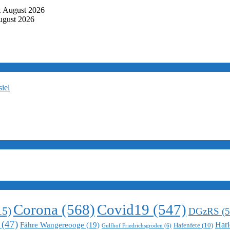
. August 2026
ugust 2026
iel
Corona
(568)
Covid19
(547)
15)
DGzRS
(5
(47)
Harl
Fähre Wangereooge
(19)
Hafenfete
(10)
Gulfhof Friedrichsgroden
(6)