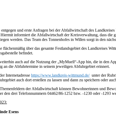
ntgegen und erste Anfragen bei der Abfallwirtschaft des Landkreises 
 Hiermit informiert die Abfallwirtschaft der Kreisverwaltung, dass di
iegen werden. Das Team des Tonnenhofes in Willen sorgt in den nächst
ie flächenmäßig über das gesamte Festlandsgebiet des Landkreises Wittm
sgabestelle befindet.
eiterhin auch auf die Nutzung der „MyMuell“-App hin, die in den App-S
 an die Abfuhrtermine in seinem jeweiligen Abfuhrgebiet erinnert.
der Internetadresse
https://www.landkreis-wittmund.de/
unter der Rubri
fuhrgebiet auch dort erstellen zu lassen und dann zu speichern oder au
 Themenfeldern der Abfallwirtschaft können Bewohnerinnen und Bewoh
nter den drei Telefonnummern 04462/86-1252 bzw. -1230 oder -1293 w
2023:
inde Esens