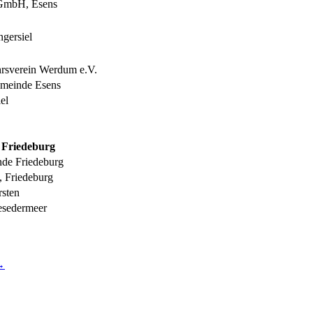
 GmbH, Esens
gersiel
rsverein Werdum e.V.
emeinde Esens
el
 Friedeburg
de Friedeburg
 Friedeburg
rsten
esedermeer
→