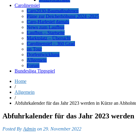
Carolinensiel
Caro2030-Baumaßnahmen
Pläne zur Deicherhöhung 2024 -2025
Caro-Harlesiel damals
News zum Laufbus
Laufbus – Startseite
Marktplatz – Übersicht
Carolinensiel – 360 Grad
on Tour
Dorfentwicklung
Allgemein
Forum
Bundesliga Tippspiel
Home
/
Allgemein
/
Abfuhrkalender für das Jahr 2023 werden in Kürze an Abholstel
Abfuhrkalender für das Jahr 2023 werden i
Posted By
Admin
on 29. November 2022