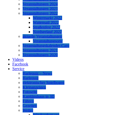
Veranstaltungen 2024
Veranstaltungen 2023
Veranstaltungen 2022
Wintermarkt 2022
Wattensail 2022
Straßenfest 2022
Nordseelauf 2022
aktuelle Veranstaltungen
Veranstaltungsorte
Veranstaltungskalender-Caro
Veranstaltungen 2021
Veranstaltungen 2020
Videos
Facebook
Service
Harlequiz – News
Harlequiz
elektronischer Spielbogen
Kleinanzeigen
Fotoseite
Kapitänshaus in 3D
Fähren
Gezeiten
Wetter
Windvorhersage