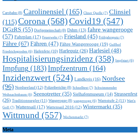
Carolinensiel
(165)
Clinsiel
Carobahn
(8)
Cliner Quelle
(7)
Corona
(568)
Covid19
(547)
(115)
DGzRS
(55)
fahre wangerooge
Dshm
(13)
Dorfgemeinschaft
(8)
(57)
Friesland
(45)
Fahrplan
(17)
Feuerwehr
(7)
Frühjahrsputz
(7)
Fähre
(67)
Fähren
(47)
Fähre Wangereooge
(19)
Gulfhof
Harlesiel
(48)
Harlequiz
(26)
Hafenfete
(10)
Friedrichsgroden
(6)
Hospitalisierungsinzidenz
(358)
Impfstart
(6)
Impfung
(183)
Impfzentrum
(164)
Inzidenzwert
(524)
Nordsee
Landkreis
(16)
(96)
Nordseelauf
(12)
Polizeiberichte
(8)
Schnelltest
(7)
Schwimmender
Seenotretter
(35)
Strassenfest
Sielhafenmuseum
(14)
Weihnachtsbaum
(6)
(26)
Traditionssegler
(11)
Warnstufe 2
(11)
Wangerogge
(8)
Watt'n
wangerooge
(6)
Wintermarkt
(35)
Wattensail
(17)
Wattensail 2016
(12)
Golf
(7)
Wittmund
(557)
Wochenmarkt
(7)
Meta