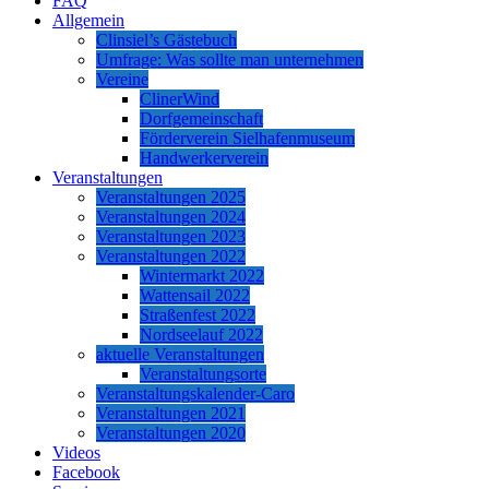
FAQ
Allgemein
Clinsiel’s Gästebuch
Umfrage: Was sollte man unternehmen
Vereine
ClinerWind
Dorfgemeinschaft
Förderverein Sielhafenmuseum
Handwerkerverein
Veranstaltungen
Veranstaltungen 2025
Veranstaltungen 2024
Veranstaltungen 2023
Veranstaltungen 2022
Wintermarkt 2022
Wattensail 2022
Straßenfest 2022
Nordseelauf 2022
aktuelle Veranstaltungen
Veranstaltungsorte
Veranstaltungskalender-Caro
Veranstaltungen 2021
Veranstaltungen 2020
Videos
Facebook