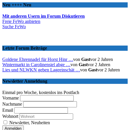
Neu ++++ Neu
Mit anderen Usern im Forum Diskutieren
Freie FeWo anbieten
Suche FeWo
Letzte Forum Beiträge
Goldene Ehrennadel für Horst Hinr …
von
Gast
vor 2 Jahren
Wintermarkt in Carolinensiel abge …
von
Gast
vor 2 Jahren
Lies und NLWKN geben Lageeinschät …
von
Gast
vor 2 Jahren
Newsletter Anmeldung
Einmal pro Woche, kostenlos ins Postfach
Vorname
Nachmane
Email
Wohnort
Newsletter, Neuheiten