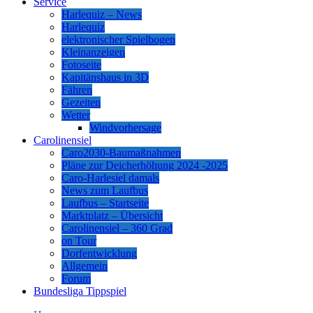
Service
Harlequiz – News
Harlequiz
elektronischer Spielbogen
Kleinanzeigen
Fotoseite
Kapitänshaus in 3D
Fähren
Gezeiten
Wetter
Windvorhersage
Carolinensiel
Caro2030-Baumaßnahmen
Pläne zur Deicherhöhung 2024 -2025
Caro-Harlesiel damals
News zum Laufbus
Laufbus – Startseite
Marktplatz – Übersicht
Carolinensiel – 360 Grad
on Tour
Dorfentwicklung
Allgemein
Forum
Bundesliga Tippspiel