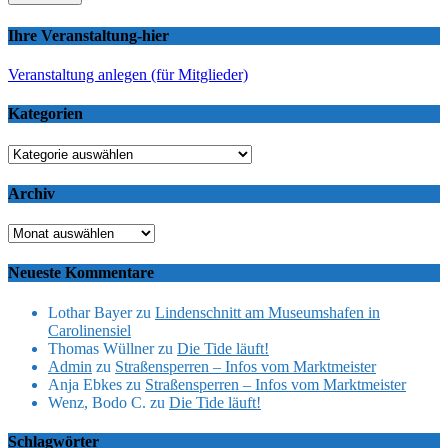
Ihre Veranstaltung-hier
Veranstaltung anlegen (für Mitglieder)
Kategorien
Kategorien
Archiv
Archiv
Neueste Kommentare
Lothar Bayer
zu
Lindenschnitt am Museumshafen in
Carolinensiel
Thomas Wüllner
zu
Die Tide läuft!
Admin
zu
Straßensperren – Infos vom Marktmeister
Anja Ebkes
zu
Straßensperren – Infos vom Marktmeister
Wenz, Bodo C.
zu
Die Tide läuft!
Schlagwörter