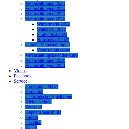
Veranstaltungen 2025
Veranstaltungen 2024
Veranstaltungen 2023
Veranstaltungen 2022
Wintermarkt 2022
Wattensail 2022
Straßenfest 2022
Nordseelauf 2022
aktuelle Veranstaltungen
Veranstaltungsorte
Veranstaltungskalender-Caro
Veranstaltungen 2021
Veranstaltungen 2020
Videos
Facebook
Service
Harlequiz – News
Harlequiz
elektronischer Spielbogen
Kleinanzeigen
Fotoseite
Kapitänshaus in 3D
Fähren
Gezeiten
Wetter