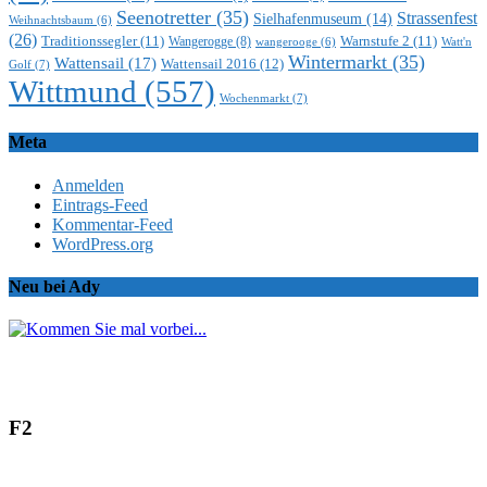
Seenotretter
(35)
Strassenfest
Sielhafenmuseum
(14)
Weihnachtsbaum
(6)
(26)
Traditionssegler
(11)
Warnstufe 2
(11)
Wangerogge
(8)
Watt'n
wangerooge
(6)
Wintermarkt
(35)
Wattensail
(17)
Wattensail 2016
(12)
Golf
(7)
Wittmund
(557)
Wochenmarkt
(7)
Meta
Anmelden
Eintrags-Feed
Kommentar-Feed
WordPress.org
Neu bei Ady
F2