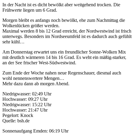
In der Nacht ist es dicht bewölkt aber weitgehend trocken. Die
Frühwerte liegen um 6 Grad.
Morgen bleibt es anfangs noch bewölkt, ehe zum Nachmittag die
Wolkenlücken größer werden.
Maximal werden 8 bis 12 Grad erreicht, der Nordwestwind ist frisch
unterwegs. Besonders im Nordseeumfeld ist es dadurch auch gefühlt
sehr kühl…
Am Donnerstag erwartet uns ein freundlicher Sonne-Wolken Mix
mit deutlich wärmeren 14 bis 16 Grad. Es weht ein mäßig-starker,
an der See frischer West-Südwestwind.
Zum Ende der Woche nahen neue Regenschauer, diesmal auch
wohl nennenswertere Mengen…
Mehr dazu dann ab morgen Abend.
Niedrigwasser: 02:49 Uhr
Hochwasser: 09:27 Uhr
Niedrigwasser: 15:22 Uhr
Hochwasser: 21:47 Uhr
Pegelort: Knock
Quelle: bsh.de
Sonnenaufgang Emden: 06:19 Uhr