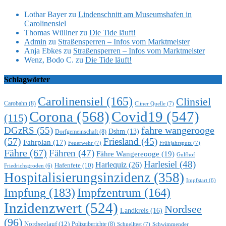
Lothar Bayer
zu
Lindenschnitt am Museumshafen in
Carolinensiel
Thomas Wüllner
zu
Die Tide läuft!
Admin
zu
Straßensperren – Infos vom Marktmeister
Anja Ebkes
zu
Straßensperren – Infos vom Marktmeister
Wenz, Bodo C.
zu
Die Tide läuft!
Schlagwörter
Carolinensiel
(165)
Clinsiel
Carobahn
(8)
Cliner Quelle
(7)
Corona
(568)
Covid19
(547)
(115)
DGzRS
(55)
fahre wangerooge
Dshm
(13)
Dorfgemeinschaft
(8)
(57)
Friesland
(45)
Fahrplan
(17)
Feuerwehr
(7)
Frühjahrsputz
(7)
Fähre
(67)
Fähren
(47)
Fähre Wangereooge
(19)
Gulfhof
Harlesiel
(48)
Harlequiz
(26)
Hafenfete
(10)
Friedrichsgroden
(6)
Hospitalisierungsinzidenz
(358)
Impfstart
(6)
Impfung
(183)
Impfzentrum
(164)
Inzidenzwert
(524)
Nordsee
Landkreis
(16)
(96)
Nordseelauf
(12)
Polizeiberichte
(8)
Schnelltest
(7)
Schwimmender