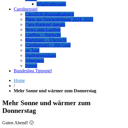
Windvorhersage
Carolinensiel
Caro2030-Baumaßnahmen
Pläne zur Deicherhöhung 2024 -2025
Caro-Harlesiel damals
News zum Laufbus
Laufbus – Startseite
Marktplatz – Übersicht
Carolinensiel – 360 Grad
on Tour
Dorfentwicklung
Allgemein
Forum
Bundesliga Tippspiel
Home
/
Mehr Sonne und wärmer zum Donnerstag
Mehr Sonne und wärmer zum
Donnerstag
Guten Abend! 🙂