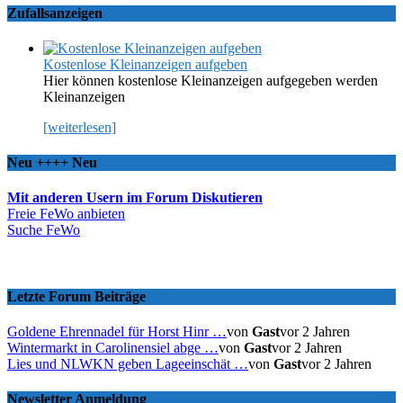
Zufallsanzeigen
Kostenlose Kleinanzeigen aufgeben
Hier können kostenlose Kleinanzeigen aufgegeben werden
Kleinanzeigen
[weiterlesen]
Neu ++++ Neu
Mit anderen Usern im Forum Diskutieren
Freie FeWo anbieten
Suche FeWo
Letzte Forum Beiträge
Goldene Ehrennadel für Horst Hinr …
von
Gast
vor 2 Jahren
Wintermarkt in Carolinensiel abge …
von
Gast
vor 2 Jahren
Lies und NLWKN geben Lageeinschät …
von
Gast
vor 2 Jahren
Newsletter Anmeldung