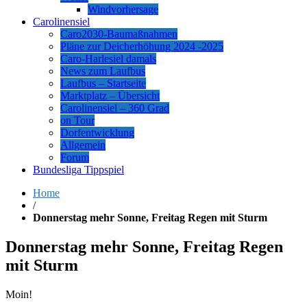
Windvorhersage
Carolinensiel
Caro2030-Baumaßnahmen
Pläne zur Deicherhöhung 2024 -2025
Caro-Harlesiel damals
News zum Laufbus
Laufbus – Startseite
Marktplatz – Übersicht
Carolinensiel – 360 Grad
on Tour
Dorfentwicklung
Allgemein
Forum
Bundesliga Tippspiel
Home
/
Donnerstag mehr Sonne, Freitag Regen mit Sturm
Donnerstag mehr Sonne, Freitag Regen
mit Sturm
Moin!