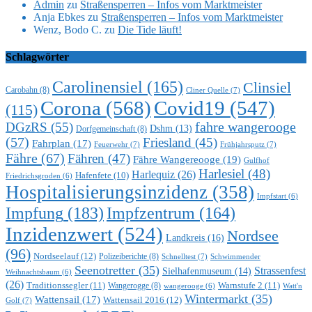
Admin
zu
Straßensperren – Infos vom Marktmeister
Anja Ebkes
zu
Straßensperren – Infos vom Marktmeister
Wenz, Bodo C.
zu
Die Tide läuft!
Schlagwörter
Carolinensiel
(165)
Clinsiel
Carobahn
(8)
Cliner Quelle
(7)
Corona
(568)
Covid19
(547)
(115)
DGzRS
(55)
fahre wangerooge
Dshm
(13)
Dorfgemeinschaft
(8)
(57)
Friesland
(45)
Fahrplan
(17)
Feuerwehr
(7)
Frühjahrsputz
(7)
Fähre
(67)
Fähren
(47)
Fähre Wangereooge
(19)
Gulfhof
Harlesiel
(48)
Harlequiz
(26)
Hafenfete
(10)
Friedrichsgroden
(6)
Hospitalisierungsinzidenz
(358)
Impfstart
(6)
Impfung
(183)
Impfzentrum
(164)
Inzidenzwert
(524)
Nordsee
Landkreis
(16)
(96)
Nordseelauf
(12)
Polizeiberichte
(8)
Schnelltest
(7)
Schwimmender
Seenotretter
(35)
Strassenfest
Sielhafenmuseum
(14)
Weihnachtsbaum
(6)
(26)
Traditionssegler
(11)
Warnstufe 2
(11)
Wangerogge
(8)
Watt'n
wangerooge
(6)
Wintermarkt
(35)
Wattensail
(17)
Wattensail 2016
(12)
Golf
(7)