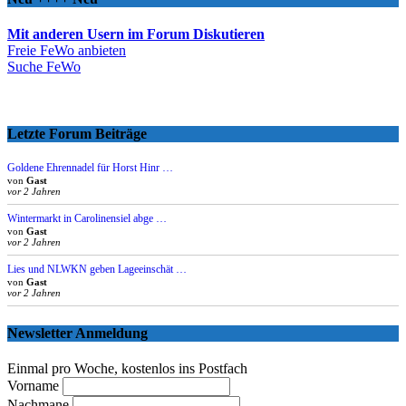
Mit anderen Usern im Forum Diskutieren
Freie FeWo anbieten
Suche FeWo
Letzte Forum Beiträge
Goldene Ehrennadel für Horst Hinr …
von
Gast
vor 2 Jahren
Wintermarkt in Carolinensiel abge …
von
Gast
vor 2 Jahren
Lies und NLWKN geben Lageeinschät …
von
Gast
vor 2 Jahren
Newsletter Anmeldung
Einmal pro Woche, kostenlos ins Postfach
Vorname
Nachmane