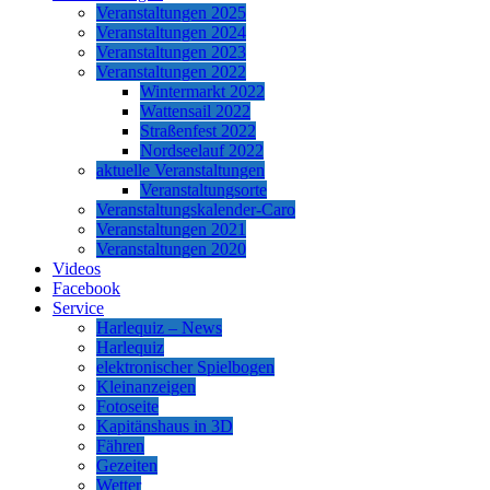
Veranstaltungen 2025
Veranstaltungen 2024
Veranstaltungen 2023
Veranstaltungen 2022
Wintermarkt 2022
Wattensail 2022
Straßenfest 2022
Nordseelauf 2022
aktuelle Veranstaltungen
Veranstaltungsorte
Veranstaltungskalender-Caro
Veranstaltungen 2021
Veranstaltungen 2020
Videos
Facebook
Service
Harlequiz – News
Harlequiz
elektronischer Spielbogen
Kleinanzeigen
Fotoseite
Kapitänshaus in 3D
Fähren
Gezeiten
Wetter