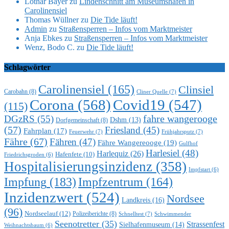
Lothar Bayer
zu
Lindenschnitt am Museumshafen in
Carolinensiel
Thomas Wüllner
zu
Die Tide läuft!
Admin
zu
Straßensperren – Infos vom Marktmeister
Anja Ebkes
zu
Straßensperren – Infos vom Marktmeister
Wenz, Bodo C.
zu
Die Tide läuft!
Schlagwörter
Carolinensiel
(165)
Clinsiel
Carobahn
(8)
Cliner Quelle
(7)
Corona
(568)
Covid19
(547)
(115)
DGzRS
(55)
fahre wangerooge
Dshm
(13)
Dorfgemeinschaft
(8)
(57)
Friesland
(45)
Fahrplan
(17)
Feuerwehr
(7)
Frühjahrsputz
(7)
Fähre
(67)
Fähren
(47)
Fähre Wangereooge
(19)
Gulfhof
Harlesiel
(48)
Harlequiz
(26)
Hafenfete
(10)
Friedrichsgroden
(6)
Hospitalisierungsinzidenz
(358)
Impfstart
(6)
Impfung
(183)
Impfzentrum
(164)
Inzidenzwert
(524)
Nordsee
Landkreis
(16)
(96)
Nordseelauf
(12)
Polizeiberichte
(8)
Schnelltest
(7)
Schwimmender
Seenotretter
(35)
Strassenfest
Sielhafenmuseum
(14)
Weihnachtsbaum
(6)