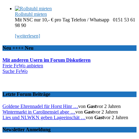
Rollstuhl mieten
Mit NSC nur 10,- € pro Tag Telefon / Whatsapp 0151 53 61
98 90
[weiterlesen]
Neu ++++ Neu
Mit anderen Usern im Forum Diskutieren
Freie FeWo anbieten
Suche FeWo
Letzte Forum Beiträge
Goldene Ehrennadel für Horst Hinr …
von
Gast
vor 2 Jahren
Wintermarkt in Carolinensiel abge …
von
Gast
vor 2 Jahren
Lies und NLWKN geben Lageeinschät …
von
Gast
vor 2 Jahren
Newsletter Anmeldung