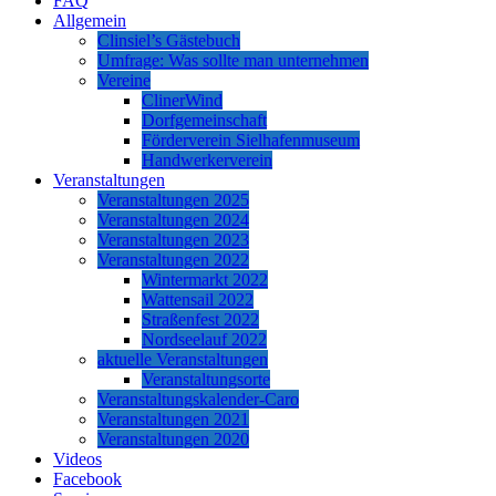
FAQ
Allgemein
Clinsiel’s Gästebuch
Umfrage: Was sollte man unternehmen
Vereine
ClinerWind
Dorfgemeinschaft
Förderverein Sielhafenmuseum
Handwerkerverein
Veranstaltungen
Veranstaltungen 2025
Veranstaltungen 2024
Veranstaltungen 2023
Veranstaltungen 2022
Wintermarkt 2022
Wattensail 2022
Straßenfest 2022
Nordseelauf 2022
aktuelle Veranstaltungen
Veranstaltungsorte
Veranstaltungskalender-Caro
Veranstaltungen 2021
Veranstaltungen 2020
Videos
Facebook