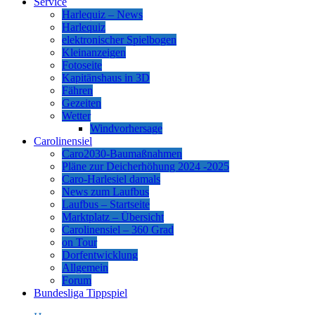
Service
Harlequiz – News
Harlequiz
elektronischer Spielbogen
Kleinanzeigen
Fotoseite
Kapitänshaus in 3D
Fähren
Gezeiten
Wetter
Windvorhersage
Carolinensiel
Caro2030-Baumaßnahmen
Pläne zur Deicherhöhung 2024 -2025
Caro-Harlesiel damals
News zum Laufbus
Laufbus – Startseite
Marktplatz – Übersicht
Carolinensiel – 360 Grad
on Tour
Dorfentwicklung
Allgemein
Forum
Bundesliga Tippspiel