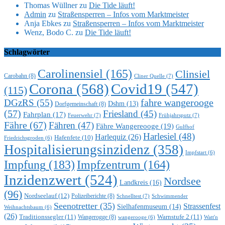
Thomas Wüllner
zu
Die Tide läuft!
Admin
zu
Straßensperren – Infos vom Marktmeister
Anja Ebkes
zu
Straßensperren – Infos vom Marktmeister
Wenz, Bodo C.
zu
Die Tide läuft!
Schlagwörter
Carolinensiel
(165)
Clinsiel
Carobahn
(8)
Cliner Quelle
(7)
Corona
(568)
Covid19
(547)
(115)
DGzRS
(55)
fahre wangerooge
Dshm
(13)
Dorfgemeinschaft
(8)
(57)
Friesland
(45)
Fahrplan
(17)
Feuerwehr
(7)
Frühjahrsputz
(7)
Fähre
(67)
Fähren
(47)
Fähre Wangereooge
(19)
Gulfhof
Harlesiel
(48)
Harlequiz
(26)
Hafenfete
(10)
Friedrichsgroden
(6)
Hospitalisierungsinzidenz
(358)
Impfstart
(6)
Impfung
(183)
Impfzentrum
(164)
Inzidenzwert
(524)
Nordsee
Landkreis
(16)
(96)
Nordseelauf
(12)
Polizeiberichte
(8)
Schnelltest
(7)
Schwimmender
Seenotretter
(35)
Strassenfest
Sielhafenmuseum
(14)
Weihnachtsbaum
(6)
(26)
Traditionssegler
(11)
Warnstufe 2
(11)
Wangerogge
(8)
Watt'n
wangerooge
(6)