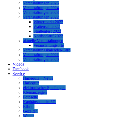
Veranstaltungen 2025
Veranstaltungen 2024
Veranstaltungen 2023
Veranstaltungen 2022
Wintermarkt 2022
Wattensail 2022
Straßenfest 2022
Nordseelauf 2022
aktuelle Veranstaltungen
Veranstaltungsorte
Veranstaltungskalender-Caro
Veranstaltungen 2021
Veranstaltungen 2020
Videos
Facebook
Service
Harlequiz – News
Harlequiz
elektronischer Spielbogen
Kleinanzeigen
Fotoseite
Kapitänshaus in 3D
Fähren
Gezeiten
Wetter