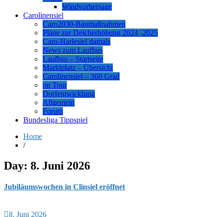
Windvorhersage
Carolinensiel
Caro2030-Baumaßnahmen
Pläne zur Deicherhöhung 2024 -2025
Caro-Harlesiel damals
News zum Laufbus
Laufbus – Startseite
Marktplatz – Übersicht
Carolinensiel – 360 Grad
on Tour
Dorfentwicklung
Allgemein
Forum
Bundesliga Tippspiel
Home
/
Day:
8. Juni 2026
Jubiläumswochen in Clinsiel eröffnet
8. Juni 2026