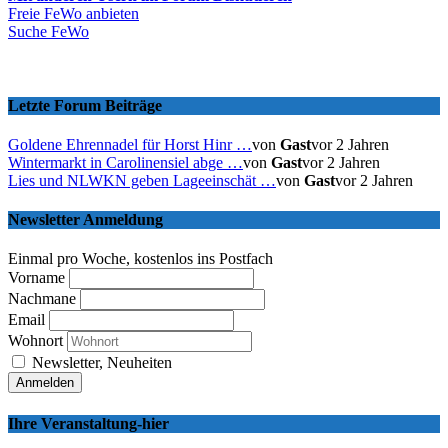
Freie FeWo anbieten
Suche FeWo
Letzte Forum Beiträge
Goldene Ehrennadel für Horst Hinr …
von
Gast
vor 2 Jahren
Wintermarkt in Carolinensiel abge …
von
Gast
vor 2 Jahren
Lies und NLWKN geben Lageeinschät …
von
Gast
vor 2 Jahren
Newsletter Anmeldung
Einmal pro Woche, kostenlos ins Postfach
Vorname
Nachmane
Email
Wohnort
Newsletter, Neuheiten
Ihre Veranstaltung-hier