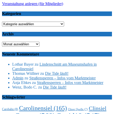
Veranstaltung anlegen (für Mitglieder)
Kategorien
Kategorien
Archiv
Archiv
Neueste Kommentare
Lothar Bayer
zu
Lindenschnitt am Museumshafen in
Carolinensiel
Thomas Wüllner
zu
Die Tide läuft!
Admin
zu
Straßensperren – Infos vom Marktmeister
Anja Ebkes
zu
Straßensperren – Infos vom Marktmeister
Wenz, Bodo C.
zu
Die Tide läuft!
Schlagwörter
Carolinensiel
(165)
Clinsiel
Carobahn
(8)
Cliner Quelle
(7)