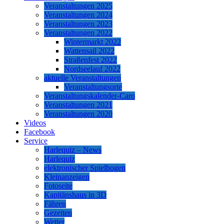
Veranstaltungen 2025
Veranstaltungen 2024
Veranstaltungen 2023
Veranstaltungen 2022
Wintermarkt 2022
Wattensail 2022
Straßenfest 2022
Nordseelauf 2022
aktuelle Veranstaltungen
Veranstaltungsorte
Veranstaltungskalender-Caro
Veranstaltungen 2021
Veranstaltungen 2020
Videos
Facebook
Service
Harlequiz – News
Harlequiz
elektronischer Spielbogen
Kleinanzeigen
Fotoseite
Kapitänshaus in 3D
Fähren
Gezeiten
Wetter