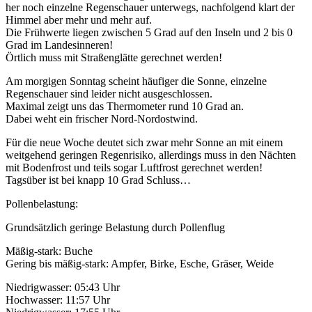
her noch einzelne Regenschauer unterwegs, nachfolgend klart der
Himmel aber mehr und mehr auf.
Die Frühwerte liegen zwischen 5 Grad auf den Inseln und 2 bis 0
Grad im Landesinneren!
Örtlich muss mit Straßenglätte gerechnet werden!
Am morgigen Sonntag scheint häufiger die Sonne, einzelne
Regenschauer sind leider nicht ausgeschlossen.
Maximal zeigt uns das Thermometer rund 10 Grad an.
Dabei weht ein frischer Nord-Nordostwind.
Für die neue Woche deutet sich zwar mehr Sonne an mit einem
weitgehend geringen Regenrisiko, allerdings muss in den Nächten
mit Bodenfrost und teils sogar Luftfrost gerechnet werden!
Tagsüber ist bei knapp 10 Grad Schluss…
Pollenbelastung:
Grundsätzlich geringe Belastung durch Pollenflug
Mäßig-stark: Buche
Gering bis mäßig-stark: Ampfer, Birke, Esche, Gräser, Weide
Niedrigwasser: 05:43 Uhr
Hochwasser: 11:57 Uhr