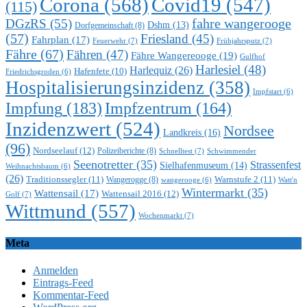
Corona
(568)
Covid19
(547)
(115)
DGzRS
(55)
fahre wangerooge
Dshm
(13)
Dorfgemeinschaft
(8)
(57)
Friesland
(45)
Fahrplan
(17)
Feuerwehr
(7)
Frühjahrsputz
(7)
Fähre
(67)
Fähren
(47)
Fähre Wangereooge
(19)
Gulfhof
Harlesiel
(48)
Harlequiz
(26)
Hafenfete
(10)
Friedrichsgroden
(6)
Hospitalisierungsinzidenz
(358)
Impfstart
(6)
Impfung
(183)
Impfzentrum
(164)
Inzidenzwert
(524)
Nordsee
Landkreis
(16)
(96)
Nordseelauf
(12)
Polizeiberichte
(8)
Schnelltest
(7)
Schwimmender
Seenotretter
(35)
Strassenfest
Sielhafenmuseum
(14)
Weihnachtsbaum
(6)
(26)
Traditionssegler
(11)
Warnstufe 2
(11)
Wangerogge
(8)
Watt'n
wangerooge
(6)
Wintermarkt
(35)
Wattensail
(17)
Wattensail 2016
(12)
Golf
(7)
Wittmund
(557)
Wochenmarkt
(7)
Meta
Anmelden
Eintrags-Feed
Kommentar-Feed