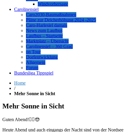
Windvorhersage
Carolinensiel
Caro2030-Baumaßnahmen
Pläne zur Deicherhöhung 2024 -2025
Caro-Harlesiel damals
News zum Laufbus
Laufbus – Startseite
Marktplatz – Übersicht
Carolinensiel – 360 Grad
on Tour
Dorfentwicklung
Allgemein
Forum
Bundesliga Tippspiel
Home
/
Mehr Sonne in Sicht
Mehr Sonne in Sicht
Guten Abend!🙋‍♂️😎
Heute Abend und auch eingangs der Nacht sind von der Nordsee