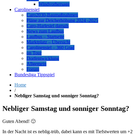
Windvorhersage
Carolinensiel
Caro2030-Baumaßnahmen
Pläne zur Deicherhöhung 2024 -2025
Caro-Harlesiel damals
News zum Laufbus
Laufbus – Startseite
Marktplatz – Übersicht
Carolinensiel – 360 Grad
on Tour
Dorfentwicklung
Allgemein
Forum
Bundesliga Tippspiel
Home
/
Nebliger Samstag und sonniger Sonntag?
Nebliger Samstag und sonniger Sonntag?
Guten Abend! 🙂
In der Nacht ist es neblig-trüb, dabei kann es mit Tiefstwerten um +2