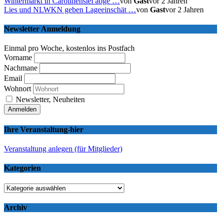
Wintermarkt in Carolinensiel abge …
von
Gast
vor 2 Jahren
Lies und NLWKN geben Lageeinschät …
von
Gast
vor 2 Jahren
Newsletter Anmeldung
Einmal pro Woche, kostenlos ins Postfach
Vorname
Nachmane
Email
Wohnort
Newsletter, Neuheiten
Ihre Veranstaltung-hier
Veranstaltung anlegen (für Mitglieder)
Kategorien
Kategorien
Archiv