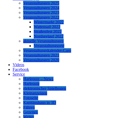
Veranstaltungen 2025
Veranstaltungen 2024
Veranstaltungen 2023
Veranstaltungen 2022
Wintermarkt 2022
Wattensail 2022
Straßenfest 2022
Nordseelauf 2022
aktuelle Veranstaltungen
Veranstaltungsorte
Veranstaltungskalender-Caro
Veranstaltungen 2021
Veranstaltungen 2020
Videos
Facebook
Service
Harlequiz – News
Harlequiz
elektronischer Spielbogen
Kleinanzeigen
Fotoseite
Kapitänshaus in 3D
Fähren
Gezeiten
Wetter