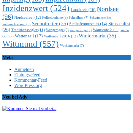
Inzidenzwert
(524)
Nordsee
Landkreis
(16)
(96)
Nordseelauf
(12)
Polizeiberichte
(8)
Schnelltest
(7)
Schwimmender
Seenotretter
(35)
Strassenfest
Sielhafenmuseum
(14)
Weihnachtsbaum
(6)
(26)
Traditionssegler
(11)
Warnstufe 2
(11)
Wangerogge
(8)
Watt'n
wangerooge
(6)
Wintermarkt
(35)
Wattensail
(17)
Wattensail 2016
(12)
Golf
(7)
Wittmund
(557)
Wochenmarkt
(7)
Meta
Anmelden
Eintrags-Feed
Kommentar-Feed
WordPress.org
Neu bei Ady