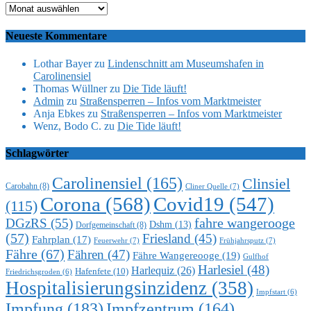
Archiv
Neueste Kommentare
Lothar Bayer
zu
Lindenschnitt am Museumshafen in
Carolinensiel
Thomas Wüllner
zu
Die Tide läuft!
Admin
zu
Straßensperren – Infos vom Marktmeister
Anja Ebkes
zu
Straßensperren – Infos vom Marktmeister
Wenz, Bodo C.
zu
Die Tide läuft!
Schlagwörter
Carolinensiel
(165)
Clinsiel
Carobahn
(8)
Cliner Quelle
(7)
Corona
(568)
Covid19
(547)
(115)
DGzRS
(55)
fahre wangerooge
Dshm
(13)
Dorfgemeinschaft
(8)
(57)
Friesland
(45)
Fahrplan
(17)
Feuerwehr
(7)
Frühjahrsputz
(7)
Fähre
(67)
Fähren
(47)
Fähre Wangereooge
(19)
Gulfhof
Harlesiel
(48)
Harlequiz
(26)
Hafenfete
(10)
Friedrichsgroden
(6)
Hospitalisierungsinzidenz
(358)
Impfstart
(6)
Impfung
(183)
Impfzentrum
(164)