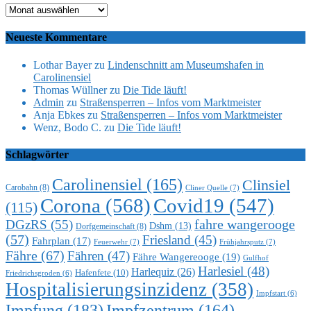
Archiv
Neueste Kommentare
Lothar Bayer
zu
Lindenschnitt am Museumshafen in
Carolinensiel
Thomas Wüllner
zu
Die Tide läuft!
Admin
zu
Straßensperren – Infos vom Marktmeister
Anja Ebkes
zu
Straßensperren – Infos vom Marktmeister
Wenz, Bodo C.
zu
Die Tide läuft!
Schlagwörter
Carolinensiel
(165)
Clinsiel
Carobahn
(8)
Cliner Quelle
(7)
Corona
(568)
Covid19
(547)
(115)
DGzRS
(55)
fahre wangerooge
Dshm
(13)
Dorfgemeinschaft
(8)
(57)
Friesland
(45)
Fahrplan
(17)
Feuerwehr
(7)
Frühjahrsputz
(7)
Fähre
(67)
Fähren
(47)
Fähre Wangereooge
(19)
Gulfhof
Harlesiel
(48)
Harlequiz
(26)
Hafenfete
(10)
Friedrichsgroden
(6)
Hospitalisierungsinzidenz
(358)
Impfstart
(6)
Impfung
(183)
Impfzentrum
(164)