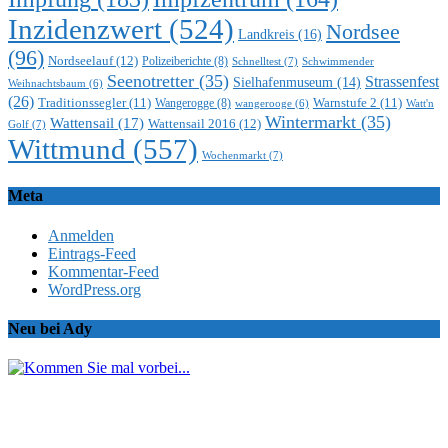
Inzidenzwert
(524)
Nordsee
Landkreis
(16)
(96)
Nordseelauf
(12)
Polizeiberichte
(8)
Schnelltest
(7)
Schwimmender
Seenotretter
(35)
Strassenfest
Sielhafenmuseum
(14)
Weihnachtsbaum
(6)
(26)
Traditionssegler
(11)
Warnstufe 2
(11)
Wangerogge
(8)
Watt'n
wangerooge
(6)
Wintermarkt
(35)
Wattensail
(17)
Wattensail 2016
(12)
Golf
(7)
Wittmund
(557)
Wochenmarkt
(7)
Meta
Anmelden
Eintrags-Feed
Kommentar-Feed
WordPress.org
Neu bei Ady