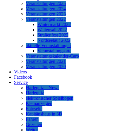
Veranstaltungen 2025
Veranstaltungen 2024
Veranstaltungen 2023
Veranstaltungen 2022
Wintermarkt 2022
Wattensail 2022
Straßenfest 2022
Nordseelauf 2022
aktuelle Veranstaltungen
Veranstaltungsorte
Veranstaltungskalender-Caro
Veranstaltungen 2021
Veranstaltungen 2020
Videos
Facebook
Service
Harlequiz – News
Harlequiz
elektronischer Spielbogen
Kleinanzeigen
Fotoseite
Kapitänshaus in 3D
Fähren
Gezeiten
Wetter