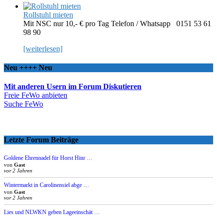
Rollstuhl mieten
Mit NSC nur 10,- € pro Tag Telefon / Whatsapp 0151 53 61
98 90
[weiterlesen]
Neu ++++ Neu
Mit anderen Usern im Forum Diskutieren
Freie FeWo anbieten
Suche FeWo
Letzte Forum Beiträge
Goldene Ehrennadel für Horst Hinr …
von
Gast
vor 2 Jahren
Wintermarkt in Carolinensiel abge …
von
Gast
vor 2 Jahren
Lies und NLWKN geben Lageeinschät …