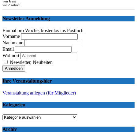
von
Gast
vor 2 Jahren
Newsletter Anmeldung
Einmal pro Woche, kostenlos ins Postfach
Vorname
Nachmane
Email
Wohnort
Newsletter, Neuheiten
Ihre Veranstaltung-hier
Veranstaltung anlegen (für Mitglieder)
Kategorien
Kategorien
Archiv