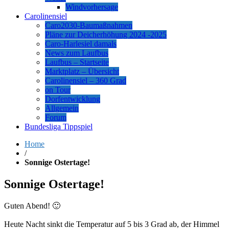
Windvorhersage
Carolinensiel
Caro2030-Baumaßnahmen
Pläne zur Deicherhöhung 2024 -2025
Caro-Harlesiel damals
News zum Laufbus
Laufbus – Startseite
Marktplatz – Übersicht
Carolinensiel – 360 Grad
on Tour
Dorfentwicklung
Allgemein
Forum
Bundesliga Tippspiel
Home
/
Sonnige Ostertage!
Sonnige Ostertage!
Guten Abend! 🙂
Heute Nacht sinkt die Temperatur auf 5 bis 3 Grad ab, der Himmel