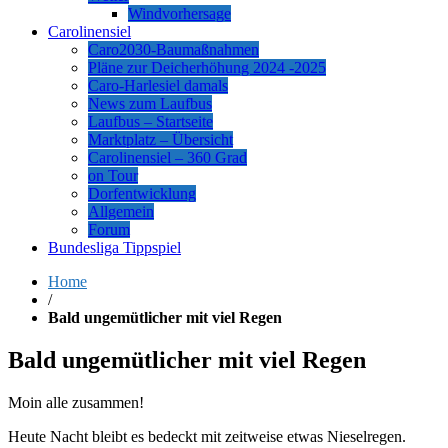
Windvorhersage
Carolinensiel
Caro2030-Baumaßnahmen
Pläne zur Deicherhöhung 2024 -2025
Caro-Harlesiel damals
News zum Laufbus
Laufbus – Startseite
Marktplatz – Übersicht
Carolinensiel – 360 Grad
on Tour
Dorfentwicklung
Allgemein
Forum
Bundesliga Tippspiel
Home
/
Bald ungemütlicher mit viel Regen
Bald ungemütlicher mit viel Regen
Moin alle zusammen!
Heute Nacht bleibt es bedeckt mit zeitweise etwas Nieselregen.