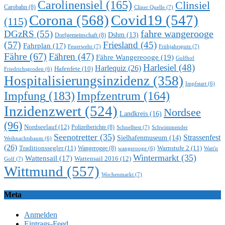
Carolinensiel
(165)
Clinsiel
Carobahn
(8)
Cliner Quelle
(7)
Corona
(568)
Covid19
(547)
(115)
DGzRS
(55)
fahre wangerooge
Dshm
(13)
Dorfgemeinschaft
(8)
(57)
Friesland
(45)
Fahrplan
(17)
Feuerwehr
(7)
Frühjahrsputz
(7)
Fähre
(67)
Fähren
(47)
Fähre Wangereooge
(19)
Gulfhof
Harlesiel
(48)
Harlequiz
(26)
Hafenfete
(10)
Friedrichsgroden
(6)
Hospitalisierungsinzidenz
(358)
Impfstart
(6)
Impfung
(183)
Impfzentrum
(164)
Inzidenzwert
(524)
Nordsee
Landkreis
(16)
(96)
Nordseelauf
(12)
Polizeiberichte
(8)
Schnelltest
(7)
Schwimmender
Seenotretter
(35)
Strassenfest
Sielhafenmuseum
(14)
Weihnachtsbaum
(6)
(26)
Traditionssegler
(11)
Warnstufe 2
(11)
Wangerogge
(8)
Watt'n
wangerooge
(6)
Wintermarkt
(35)
Wattensail
(17)
Wattensail 2016
(12)
Golf
(7)
Wittmund
(557)
Wochenmarkt
(7)
Meta
Anmelden
Eintrags-Feed