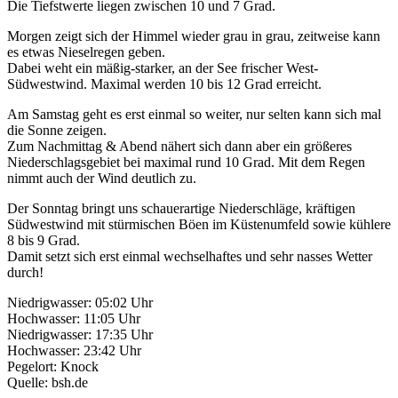
Die Tiefstwerte liegen zwischen 10 und 7 Grad.
Morgen zeigt sich der Himmel wieder grau in grau, zeitweise kann
es etwas Nieselregen geben.
Dabei weht ein mäßig-starker, an der See frischer West-
Südwestwind. Maximal werden 10 bis 12 Grad erreicht.
Am Samstag geht es erst einmal so weiter, nur selten kann sich mal
die Sonne zeigen.
Zum Nachmittag & Abend nähert sich dann aber ein größeres
Niederschlagsgebiet bei maximal rund 10 Grad. Mit dem Regen
nimmt auch der Wind deutlich zu.
Der Sonntag bringt uns schauerartige Niederschläge, kräftigen
Südwestwind mit stürmischen Böen im Küstenumfeld sowie kühlere
8 bis 9 Grad.
Damit setzt sich erst einmal wechselhaftes und sehr nasses Wetter
durch!
Niedrigwasser: 05:02 Uhr
Hochwasser: 11:05 Uhr
Niedrigwasser: 17:35 Uhr
Hochwasser: 23:42 Uhr
Pegelort: Knock
Quelle: bsh.de