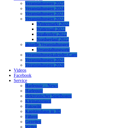
Veranstaltungen 2025
Veranstaltungen 2024
Veranstaltungen 2023
Veranstaltungen 2022
Wintermarkt 2022
Wattensail 2022
Straßenfest 2022
Nordseelauf 2022
aktuelle Veranstaltungen
Veranstaltungsorte
Veranstaltungskalender-Caro
Veranstaltungen 2021
Veranstaltungen 2020
Videos
Facebook
Service
Harlequiz – News
Harlequiz
elektronischer Spielbogen
Kleinanzeigen
Fotoseite
Kapitänshaus in 3D
Fähren
Gezeiten
Wetter