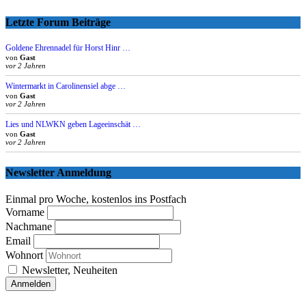
Letzte Forum Beiträge
Goldene Ehrennadel für Horst Hinr …
von
Gast
vor 2 Jahren
Wintermarkt in Carolinensiel abge …
von
Gast
vor 2 Jahren
Lies und NLWKN geben Lageeinschät …
von
Gast
vor 2 Jahren
Newsletter Anmeldung
Einmal pro Woche, kostenlos ins Postfach
Vorname
Nachmane
Email
Wohnort
Newsletter, Neuheiten