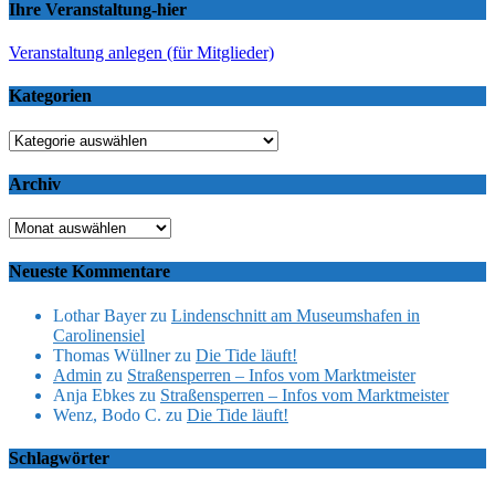
Ihre Veranstaltung-hier
Veranstaltung anlegen (für Mitglieder)
Kategorien
Kategorien
Archiv
Archiv
Neueste Kommentare
Lothar Bayer
zu
Lindenschnitt am Museumshafen in
Carolinensiel
Thomas Wüllner
zu
Die Tide läuft!
Admin
zu
Straßensperren – Infos vom Marktmeister
Anja Ebkes
zu
Straßensperren – Infos vom Marktmeister
Wenz, Bodo C.
zu
Die Tide läuft!
Schlagwörter