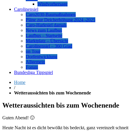
Windvorhersage
Carolinensiel
Caro2030-Baumaßnahmen
Pläne zur Deicherhöhung 2024 -2025
Caro-Harlesiel damals
News zum Laufbus
Laufbus – Startseite
Marktplatz – Übersicht
Carolinensiel – 360 Grad
on Tour
Dorfentwicklung
Allgemein
Forum
Bundesliga Tippspiel
Home
/
Wetteraussichten bis zum Wochenende
Wetteraussichten bis zum Wochenende
Guten Abend! 🙂
Heute Nacht ist es dicht bewölkt bis bedeckt, ganz vereinzelt schneit