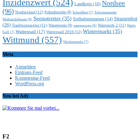
Inzidenzwert
(524)
Nordsee
Landkreis
(16)
(96)
Nordseelauf
(12)
Polizeiberichte
(8)
Schnelltest
(7)
Schwimmender
Seenotretter
(35)
Strassenfest
Sielhafenmuseum
(14)
Weihnachtsbaum
(6)
(26)
Traditionssegler
(11)
Warnstufe 2
(11)
Wangerogge
(8)
Watt'n
wangerooge
(6)
Wintermarkt
(35)
Wattensail
(17)
Wattensail 2016
(12)
Golf
(7)
Wittmund
(557)
Wochenmarkt
(7)
Meta
Anmelden
Eintrags-Feed
Kommentar-Feed
WordPress.org
Neu bei Ady
F2