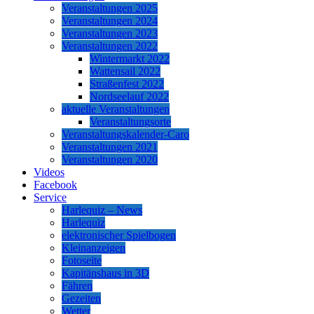
Veranstaltungen 2025
Veranstaltungen 2024
Veranstaltungen 2023
Veranstaltungen 2022
Wintermarkt 2022
Wattensail 2022
Straßenfest 2022
Nordseelauf 2022
aktuelle Veranstaltungen
Veranstaltungsorte
Veranstaltungskalender-Caro
Veranstaltungen 2021
Veranstaltungen 2020
Videos
Facebook
Service
Harlequiz – News
Harlequiz
elektronischer Spielbogen
Kleinanzeigen
Fotoseite
Kapitänshaus in 3D
Fähren
Gezeiten
Wetter