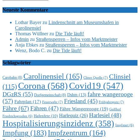
Neueste Kommentare
Lothar Bayer
zu
Lindenschnitt am Museumshafen in
Carolinensiel
Thomas Wüllner
zu
Die Tide läuft!
Admin
zu
Straßensperren – Infos vom Marktmeister
Anja Ebkes
zu
Straßensperren – Infos vom Marktmeister
Wenz, Bodo C.
zu
Die Tide läuft!
Schlagwörter
Carolinensiel
(165)
Clinsiel
Carobahn
(8)
Cliner Quelle
(7)
Corona
(568)
Covid19
(547)
(115)
DGzRS
(55)
fahre wangerooge
Dshm
(13)
Dorfgemeinschaft
(8)
(57)
Friesland
(45)
Fahrplan
(17)
Feuerwehr
(7)
Frühjahrsputz
(7)
Fähre
(67)
Fähren
(47)
Fähre Wangereooge
(19)
Gulfhof
Harlesiel
(48)
Harlequiz
(26)
Hafenfete
(10)
Friedrichsgroden
(6)
Hospitalisierungsinzidenz
(358)
Impfstart
(6)
Impfung
(183)
Impfzentrum
(164)