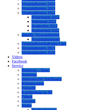
Veranstaltungen 2024
Veranstaltungen 2023
Veranstaltungen 2022
Wintermarkt 2022
Wattensail 2022
Straßenfest 2022
Nordseelauf 2022
aktuelle Veranstaltungen
Veranstaltungsorte
Veranstaltungskalender-Caro
Veranstaltungen 2021
Veranstaltungen 2020
Videos
Facebook
Service
Harlequiz – News
Harlequiz
elektronischer Spielbogen
Kleinanzeigen
Fotoseite
Kapitänshaus in 3D
Fähren
Gezeiten
Wetter
Windvorhersage