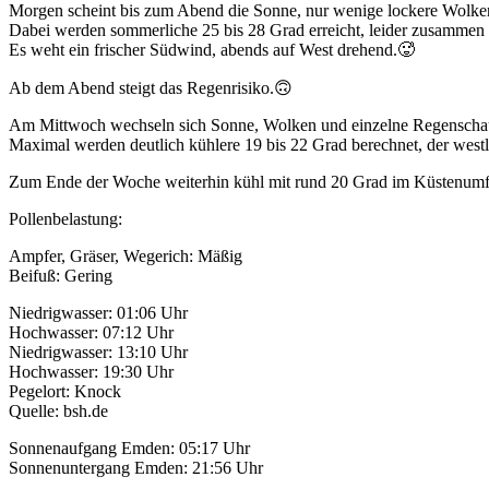
Morgen scheint bis zum Abend die Sonne, nur wenige lockere Wolken
Dabei werden sommerliche 25 bis 28 Grad erreicht, leider zusammen
Es weht ein frischer Südwind, abends auf West drehend.🥵
Ab dem Abend steigt das Regenrisiko.🙃
Am Mittwoch wechseln sich Sonne, Wolken und einzelne Regenschaue
Maximal werden deutlich kühlere 19 bis 22 Grad berechnet, der westl
Zum Ende der Woche weiterhin kühl mit rund 20 Grad im Küstenumfel
Pollenbelastung:
Ampfer, Gräser, Wegerich: Mäßig
Beifuß: Gering
Niedrigwasser: 01:06 Uhr
Hochwasser: 07:12 Uhr
Niedrigwasser: 13:10 Uhr
Hochwasser: 19:30 Uhr
Pegelort: Knock
Quelle: bsh.de
Sonnenaufgang Emden: 05:17 Uhr
Sonnenuntergang Emden: 21:56 Uhr