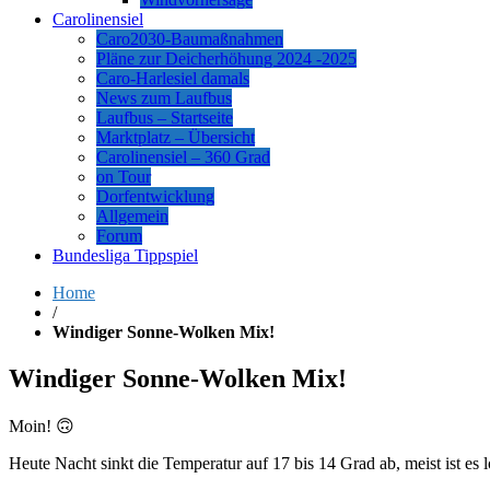
Carolinensiel
Caro2030-Baumaßnahmen
Pläne zur Deicherhöhung 2024 -2025
Caro-Harlesiel damals
News zum Laufbus
Laufbus – Startseite
Marktplatz – Übersicht
Carolinensiel – 360 Grad
on Tour
Dorfentwicklung
Allgemein
Forum
Bundesliga Tippspiel
Home
/
Windiger Sonne-Wolken Mix!
Windiger Sonne-Wolken Mix!
Moin! 🙃
Heute Nacht sinkt die Temperatur auf 17 bis 14 Grad ab, meist ist es 