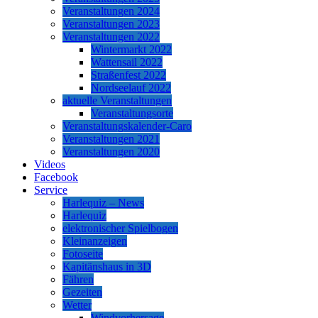
Veranstaltungen 2024
Veranstaltungen 2023
Veranstaltungen 2022
Wintermarkt 2022
Wattensail 2022
Straßenfest 2022
Nordseelauf 2022
aktuelle Veranstaltungen
Veranstaltungsorte
Veranstaltungskalender-Caro
Veranstaltungen 2021
Veranstaltungen 2020
Videos
Facebook
Service
Harlequiz – News
Harlequiz
elektronischer Spielbogen
Kleinanzeigen
Fotoseite
Kapitänshaus in 3D
Fähren
Gezeiten
Wetter
Windvorhersage