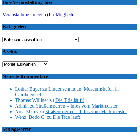
Ihre Veranstaltung-hier
Veranstaltung anlegen (für Mitglieder)
Kategorien
Kategorien
Archiv
Archiv
Neueste Kommentare
Lothar Bayer
zu
Lindenschnitt am Museumshafen in
Carolinensiel
Thomas Wüllner
zu
Die Tide läuft!
Admin
zu
Straßensperren – Infos vom Marktmeister
Anja Ebkes
zu
Straßensperren – Infos vom Marktmeister
Wenz, Bodo C.
zu
Die Tide läuft!
Schlagwörter