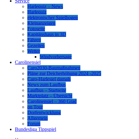
Service
Harlequiz – News
Harlequiz
elektronischer Spielbogen
Kleinanzeigen
Fotoseite
Kapitänshaus in 3D
Fähren
Gezeiten
Wetter
Windvorhersage
Carolinensiel
Caro2030-Baumaßnahmen
Pläne zur Deicherhöhung 2024 -2025
Caro-Harlesiel damals
News zum Laufbus
Laufbus – Startseite
Marktplatz – Übersicht
Carolinensiel – 360 Grad
on Tour
Dorfentwicklung
Allgemein
Forum
Bundesliga Tippspiel