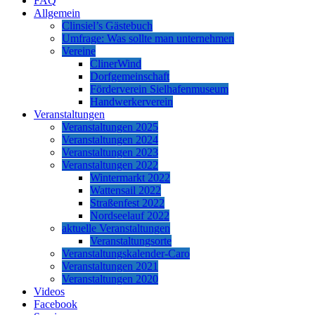
FAQ
Allgemein
Clinsiel’s Gästebuch
Umfrage: Was sollte man unternehmen
Vereine
ClinerWind
Dorfgemeinschaft
Förderverein Sielhafenmuseum
Handwerkerverein
Veranstaltungen
Veranstaltungen 2025
Veranstaltungen 2024
Veranstaltungen 2023
Veranstaltungen 2022
Wintermarkt 2022
Wattensail 2022
Straßenfest 2022
Nordseelauf 2022
aktuelle Veranstaltungen
Veranstaltungsorte
Veranstaltungskalender-Caro
Veranstaltungen 2021
Veranstaltungen 2020
Videos
Facebook