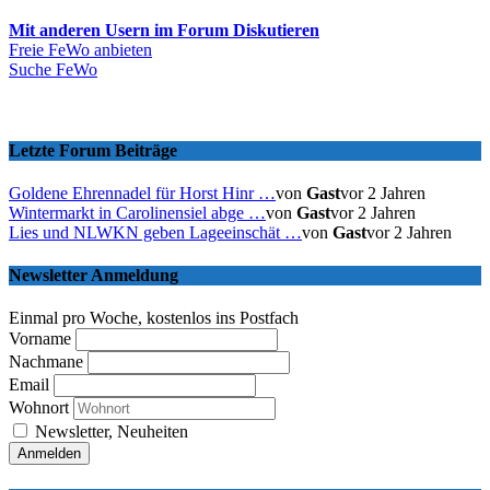
Mit anderen Usern im Forum Diskutieren
Freie FeWo anbieten
Suche FeWo
Letzte Forum Beiträge
Goldene Ehrennadel für Horst Hinr …
von
Gast
vor 2 Jahren
Wintermarkt in Carolinensiel abge …
von
Gast
vor 2 Jahren
Lies und NLWKN geben Lageeinschät …
von
Gast
vor 2 Jahren
Newsletter Anmeldung
Einmal pro Woche, kostenlos ins Postfach
Vorname
Nachmane
Email
Wohnort
Newsletter, Neuheiten