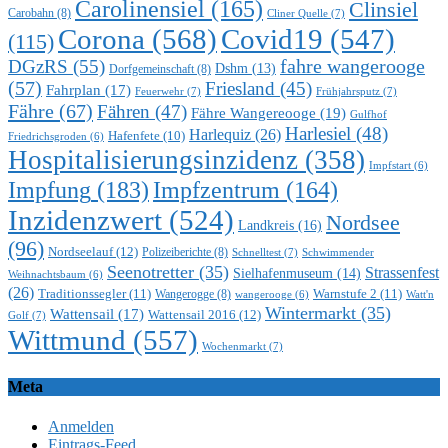
Carolinensiel
(165)
Clinsiel
Carobahn
(8)
Cliner Quelle
(7)
Corona
(568)
Covid19
(547)
(115)
DGzRS
(55)
fahre wangerooge
Dshm
(13)
Dorfgemeinschaft
(8)
(57)
Friesland
(45)
Fahrplan
(17)
Feuerwehr
(7)
Frühjahrsputz
(7)
Fähre
(67)
Fähren
(47)
Fähre Wangereooge
(19)
Gulfhof
Harlesiel
(48)
Harlequiz
(26)
Hafenfete
(10)
Friedrichsgroden
(6)
Hospitalisierungsinzidenz
(358)
Impfstart
(6)
Impfung
(183)
Impfzentrum
(164)
Inzidenzwert
(524)
Nordsee
Landkreis
(16)
(96)
Nordseelauf
(12)
Polizeiberichte
(8)
Schnelltest
(7)
Schwimmender
Seenotretter
(35)
Strassenfest
Sielhafenmuseum
(14)
Weihnachtsbaum
(6)
(26)
Traditionssegler
(11)
Warnstufe 2
(11)
Wangerogge
(8)
Watt'n
wangerooge
(6)
Wintermarkt
(35)
Wattensail
(17)
Wattensail 2016
(12)
Golf
(7)
Wittmund
(557)
Wochenmarkt
(7)
Meta
Anmelden
Eintrags-Feed