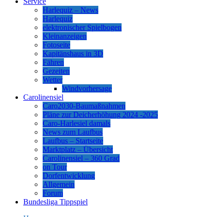
Service
Harlequiz – News
Harlequiz
elektronischer Spielbogen
Kleinanzeigen
Fotoseite
Kapitänshaus in 3D
Fähren
Gezeiten
Wetter
Windvorhersage
Carolinensiel
Caro2030-Baumaßnahmen
Pläne zur Deicherhöhung 2024 -2025
Caro-Harlesiel damals
News zum Laufbus
Laufbus – Startseite
Marktplatz – Übersicht
Carolinensiel – 360 Grad
on Tour
Dorfentwicklung
Allgemein
Forum
Bundesliga Tippspiel