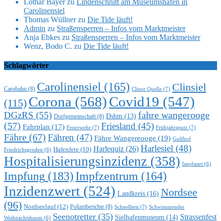
Lothar Bayer
zu
Lindenschnitt am Museumshafen in
Carolinensiel
Thomas Wüllner
zu
Die Tide läuft!
Admin
zu
Straßensperren – Infos vom Marktmeister
Anja Ebkes
zu
Straßensperren – Infos vom Marktmeister
Wenz, Bodo C.
zu
Die Tide läuft!
Schlagwörter
Carolinensiel
(165)
Clinsiel
Carobahn
(8)
Cliner Quelle
(7)
Corona
(568)
Covid19
(547)
(115)
DGzRS
(55)
fahre wangerooge
Dshm
(13)
Dorfgemeinschaft
(8)
(57)
Friesland
(45)
Fahrplan
(17)
Feuerwehr
(7)
Frühjahrsputz
(7)
Fähre
(67)
Fähren
(47)
Fähre Wangereooge
(19)
Gulfhof
Harlesiel
(48)
Harlequiz
(26)
Hafenfete
(10)
Friedrichsgroden
(6)
Hospitalisierungsinzidenz
(358)
Impfstart
(6)
Impfung
(183)
Impfzentrum
(164)
Inzidenzwert
(524)
Nordsee
Landkreis
(16)
(96)
Nordseelauf
(12)
Polizeiberichte
(8)
Schnelltest
(7)
Schwimmender
Seenotretter
(35)
Strassenfest
Sielhafenmuseum
(14)
Weihnachtsbaum
(6)