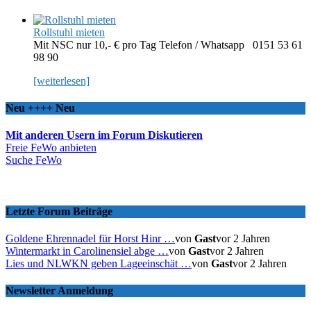
Rollstuhl mieten
Mit NSC nur 10,- € pro Tag Telefon / Whatsapp 0151 53 61
98 90
[weiterlesen]
Neu ++++ Neu
Mit anderen Usern im Forum Diskutieren
Freie FeWo anbieten
Suche FeWo
Letzte Forum Beiträge
Goldene Ehrennadel für Horst Hinr …
von
Gast
vor 2 Jahren
Wintermarkt in Carolinensiel abge …
von
Gast
vor 2 Jahren
Lies und NLWKN geben Lageeinschät …
von
Gast
vor 2 Jahren
Newsletter Anmeldung