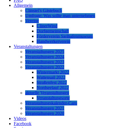
FAQ
Allgemein
Clinsiel’s Gästebuch
Umfrage: Was sollte man unternehmen
Vereine
ClinerWind
Dorfgemeinschaft
Förderverein Sielhafenmuseum
Handwerkerverein
Veranstaltungen
Veranstaltungen 2025
Veranstaltungen 2024
Veranstaltungen 2023
Veranstaltungen 2022
Wintermarkt 2022
Wattensail 2022
Straßenfest 2022
Nordseelauf 2022
aktuelle Veranstaltungen
Veranstaltungsorte
Veranstaltungskalender-Caro
Veranstaltungen 2021
Veranstaltungen 2020
Videos
Facebook