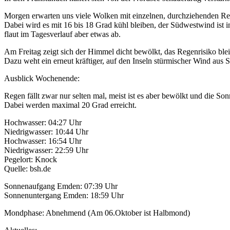
Morgen erwarten uns viele Wolken mit einzelnen, durchziehenden Re
Dabei wird es mit 16 bis 18 Grad kühl bleiben, der Südwestwind ist 
flaut im Tagesverlauf aber etwas ab.
Am Freitag zeigt sich der Himmel dicht bewölkt, das Regenrisiko blei
Dazu weht ein erneut kräftiger, auf den Inseln stürmischer Wind aus 
Ausblick Wochenende:
Regen fällt zwar nur selten mal, meist ist es aber bewölkt und die S
Dabei werden maximal 20 Grad erreicht.
Hochwasser: 04:27 Uhr
Niedrigwasser: 10:44 Uhr
Hochwasser: 16:54 Uhr
Niedrigwasser: 22:59 Uhr
Pegelort: Knock
Quelle: bsh.de
Sonnenaufgang Emden: 07:39 Uhr
Sonnenuntergang Emden: 18:59 Uhr
Mondphase: Abnehmend (Am 06.Oktober ist Halbmond)