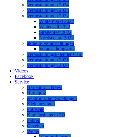
Veranstaltungen 2024
Veranstaltungen 2023
Veranstaltungen 2022
Wintermarkt 2022
Wattensail 2022
Straßenfest 2022
Nordseelauf 2022
aktuelle Veranstaltungen
Veranstaltungsorte
Veranstaltungskalender-Caro
Veranstaltungen 2021
Veranstaltungen 2020
Videos
Facebook
Service
Harlequiz – News
Harlequiz
elektronischer Spielbogen
Kleinanzeigen
Fotoseite
Kapitänshaus in 3D
Fähren
Gezeiten
Wetter
Windvorhersage