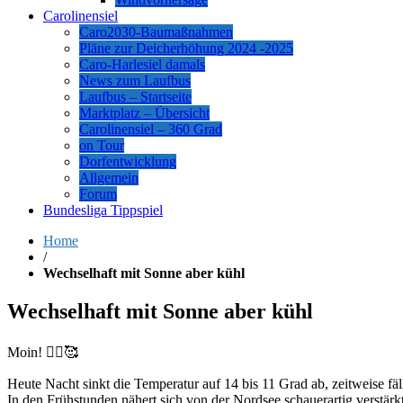
Carolinensiel
Caro2030-Baumaßnahmen
Pläne zur Deicherhöhung 2024 -2025
Caro-Harlesiel damals
News zum Laufbus
Laufbus – Startseite
Marktplatz – Übersicht
Carolinensiel – 360 Grad
on Tour
Dorfentwicklung
Allgemein
Forum
Bundesliga Tippspiel
Home
/
Wechselhaft mit Sonne aber kühl
Wechselhaft mit Sonne aber kühl
Moin! 🙋‍♂️🥰
Heute Nacht sinkt die Temperatur auf 14 bis 11 Grad ab, zeitweise fäll
In den Frühstunden nähert sich von der Nordsee schauerartig verstärk