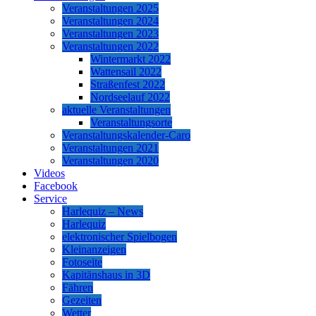
Veranstaltungen 2025
Veranstaltungen 2024
Veranstaltungen 2023
Veranstaltungen 2022
Wintermarkt 2022
Wattensail 2022
Straßenfest 2022
Nordseelauf 2022
aktuelle Veranstaltungen
Veranstaltungsorte
Veranstaltungskalender-Caro
Veranstaltungen 2021
Veranstaltungen 2020
Videos
Facebook
Service
Harlequiz – News
Harlequiz
elektronischer Spielbogen
Kleinanzeigen
Fotoseite
Kapitänshaus in 3D
Fähren
Gezeiten
Wetter