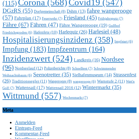
Corona
(568)
Covid19
(547)
(115)
DGzRS
(55)
fahre wangerooge
Dshm
(13)
Dorfgemeinschaft
(8)
(57)
Friesland
(45)
Fahrplan
(17)
Feuerwehr
(7)
Frühjahrsputz
(7)
Fähre
(67)
Fähren
(47)
Fähre Wangereooge
(19)
Gulfhof
Harlesiel
(48)
Harlequiz
(26)
Hafenfete
(10)
Friedrichsgroden
(6)
Hospitalisierungsinzidenz
(358)
Impfstart
(6)
Impfung
(183)
Impfzentrum
(164)
Inzidenzwert
(524)
Nordsee
Landkreis
(16)
(96)
Nordseelauf
(12)
Polizeiberichte
(8)
Schnelltest
(7)
Schwimmender
Seenotretter
(35)
Strassenfest
Sielhafenmuseum
(14)
Weihnachtsbaum
(6)
(26)
Traditionssegler
(11)
Warnstufe 2
(11)
Wangerogge
(8)
Watt'n
wangerooge
(6)
Wintermarkt
(35)
Wattensail
(17)
Wattensail 2016
(12)
Golf
(7)
Wittmund
(557)
Wochenmarkt
(7)
Meta
Anmelden
Eintrags-Feed
Kommentar-Feed