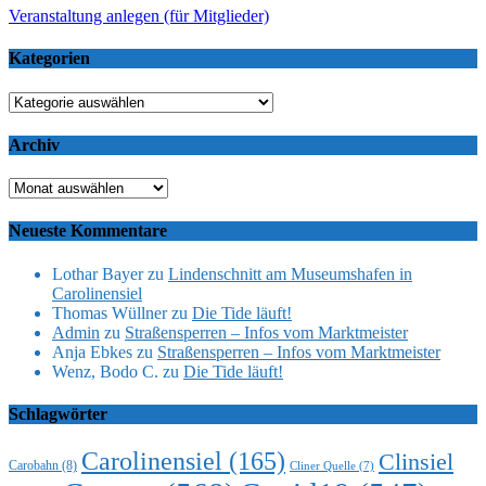
Veranstaltung anlegen (für Mitglieder)
Kategorien
Kategorien
Archiv
Archiv
Neueste Kommentare
Lothar Bayer
zu
Lindenschnitt am Museumshafen in
Carolinensiel
Thomas Wüllner
zu
Die Tide läuft!
Admin
zu
Straßensperren – Infos vom Marktmeister
Anja Ebkes
zu
Straßensperren – Infos vom Marktmeister
Wenz, Bodo C.
zu
Die Tide läuft!
Schlagwörter
Carolinensiel
(165)
Clinsiel
Carobahn
(8)
Cliner Quelle
(7)