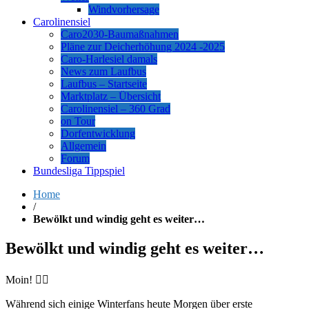
Windvorhersage
Carolinensiel
Caro2030-Baumaßnahmen
Pläne zur Deicherhöhung 2024 -2025
Caro-Harlesiel damals
News zum Laufbus
Laufbus – Startseite
Marktplatz – Übersicht
Carolinensiel – 360 Grad
on Tour
Dorfentwicklung
Allgemein
Forum
Bundesliga Tippspiel
Home
/
Bewölkt und windig geht es weiter…
Bewölkt und windig geht es weiter…
Moin! 🙋‍♂️
Während sich einige Winterfans heute Morgen über erste