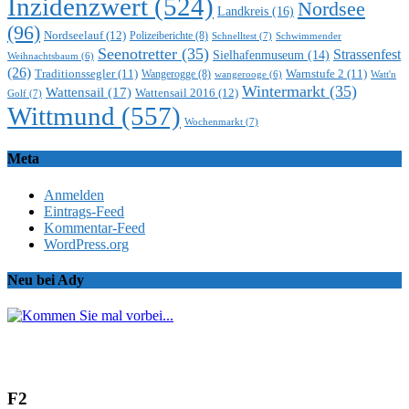
Inzidenzwert
(524)
Nordsee
Landkreis
(16)
(96)
Nordseelauf
(12)
Polizeiberichte
(8)
Schnelltest
(7)
Schwimmender
Seenotretter
(35)
Strassenfest
Sielhafenmuseum
(14)
Weihnachtsbaum
(6)
(26)
Traditionssegler
(11)
Warnstufe 2
(11)
Wangerogge
(8)
Watt'n
wangerooge
(6)
Wintermarkt
(35)
Wattensail
(17)
Wattensail 2016
(12)
Golf
(7)
Wittmund
(557)
Wochenmarkt
(7)
Meta
Anmelden
Eintrags-Feed
Kommentar-Feed
WordPress.org
Neu bei Ady
F2