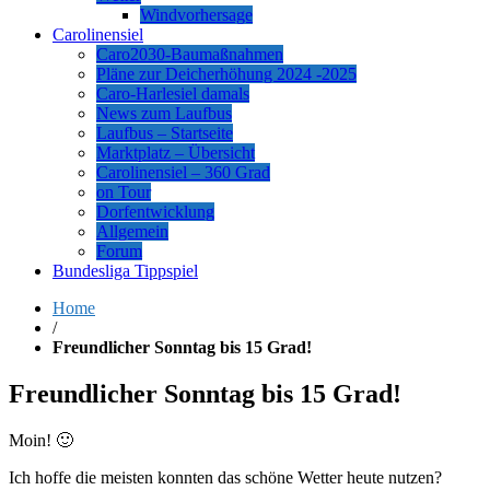
Windvorhersage
Carolinensiel
Caro2030-Baumaßnahmen
Pläne zur Deicherhöhung 2024 -2025
Caro-Harlesiel damals
News zum Laufbus
Laufbus – Startseite
Marktplatz – Übersicht
Carolinensiel – 360 Grad
on Tour
Dorfentwicklung
Allgemein
Forum
Bundesliga Tippspiel
Home
/
Freundlicher Sonntag bis 15 Grad!
Freundlicher Sonntag bis 15 Grad!
Moin! 🙂
Ich hoffe die meisten konnten das schöne Wetter heute nutzen?