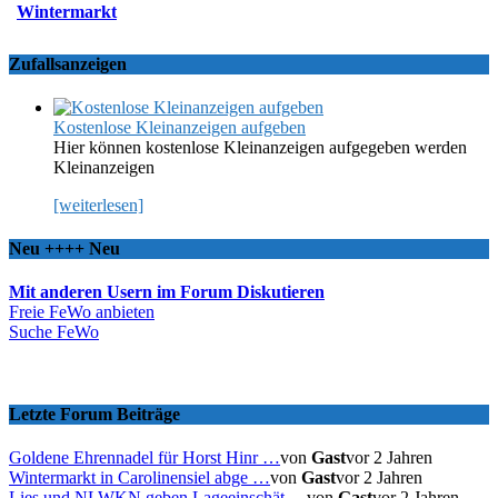
Wintermarkt
Zufallsanzeigen
Kostenlose Kleinanzeigen aufgeben
Hier können kostenlose Kleinanzeigen aufgegeben werden
Kleinanzeigen
[weiterlesen]
Neu ++++ Neu
Mit anderen Usern im Forum Diskutieren
Freie FeWo anbieten
Suche FeWo
Letzte Forum Beiträge
Goldene Ehrennadel für Horst Hinr …
von
Gast
vor 2 Jahren
Wintermarkt in Carolinensiel abge …
von
Gast
vor 2 Jahren
Lies und NLWKN geben Lageeinschät …
von
Gast
vor 2 Jahren