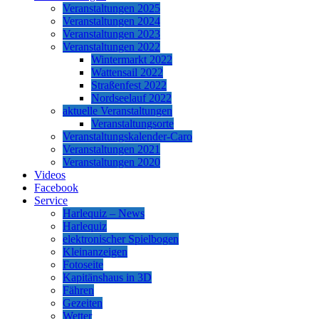
Veranstaltungen 2025
Veranstaltungen 2024
Veranstaltungen 2023
Veranstaltungen 2022
Wintermarkt 2022
Wattensail 2022
Straßenfest 2022
Nordseelauf 2022
aktuelle Veranstaltungen
Veranstaltungsorte
Veranstaltungskalender-Caro
Veranstaltungen 2021
Veranstaltungen 2020
Videos
Facebook
Service
Harlequiz – News
Harlequiz
elektronischer Spielbogen
Kleinanzeigen
Fotoseite
Kapitänshaus in 3D
Fähren
Gezeiten
Wetter