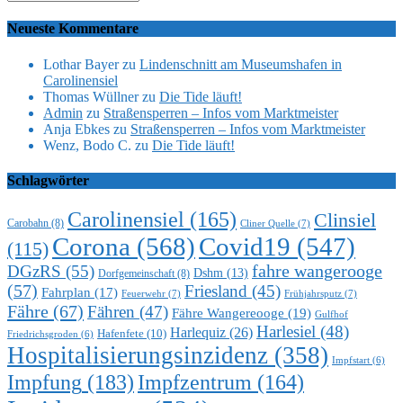
Neueste Kommentare
Lothar Bayer
zu
Lindenschnitt am Museumshafen in
Carolinensiel
Thomas Wüllner
zu
Die Tide läuft!
Admin
zu
Straßensperren – Infos vom Marktmeister
Anja Ebkes
zu
Straßensperren – Infos vom Marktmeister
Wenz, Bodo C.
zu
Die Tide läuft!
Schlagwörter
Carolinensiel
(165)
Clinsiel
Carobahn
(8)
Cliner Quelle
(7)
Corona
(568)
Covid19
(547)
(115)
DGzRS
(55)
fahre wangerooge
Dshm
(13)
Dorfgemeinschaft
(8)
(57)
Friesland
(45)
Fahrplan
(17)
Feuerwehr
(7)
Frühjahrsputz
(7)
Fähre
(67)
Fähren
(47)
Fähre Wangereooge
(19)
Gulfhof
Harlesiel
(48)
Harlequiz
(26)
Hafenfete
(10)
Friedrichsgroden
(6)
Hospitalisierungsinzidenz
(358)
Impfstart
(6)
Impfung
(183)
Impfzentrum
(164)