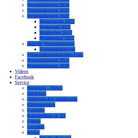
Veranstaltungen 2024
Veranstaltungen 2023
Veranstaltungen 2022
Wintermarkt 2022
Wattensail 2022
Straßenfest 2022
Nordseelauf 2022
aktuelle Veranstaltungen
Veranstaltungsorte
Veranstaltungskalender-Caro
Veranstaltungen 2021
Veranstaltungen 2020
Videos
Facebook
Service
Harlequiz – News
Harlequiz
elektronischer Spielbogen
Kleinanzeigen
Fotoseite
Kapitänshaus in 3D
Fähren
Gezeiten
Wetter
Windvorhersage