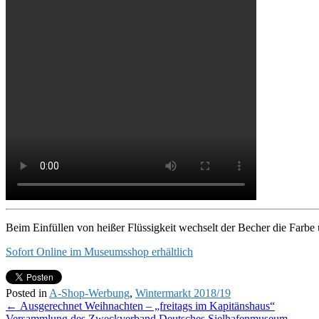
Beim Einfüllen von heißer Flüssigkeit wechselt der Becher die Farbe 
Sofort Online im Museumsshop erhältlich
Posted in
A-Shop-Werbung
,
Wintermarkt 2018/19
Post
←
Ausgerechnet Weihnachten – „freitags im Kapitänshaus“
Versammlung des Zweckverband Deutsches Sielhafenmuseum
→