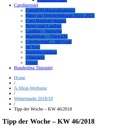
Carolinensiel
Caro2030-Baumaßnahmen
Pläne zur Deicherhöhung 2024 -2025
Caro-Harlesiel damals
News zum Laufbus
Laufbus – Startseite
Marktplatz – Übersicht
Carolinensiel – 360 Grad
on Tour
Dorfentwicklung
Allgemein
Forum
Bundesliga Tippspiel
Home
/
A-Shop-Werbung
/
Wintermarkt 2018/19
/
Tipp der Woche – KW 46/2018
Tipp der Woche – KW 46/2018