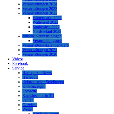
Veranstaltungen 2024
Veranstaltungen 2023
Veranstaltungen 2022
Wintermarkt 2022
Wattensail 2022
Straßenfest 2022
Nordseelauf 2022
aktuelle Veranstaltungen
Veranstaltungsorte
Veranstaltungskalender-Caro
Veranstaltungen 2021
Veranstaltungen 2020
Videos
Facebook
Service
Harlequiz – News
Harlequiz
elektronischer Spielbogen
Kleinanzeigen
Fotoseite
Kapitänshaus in 3D
Fähren
Gezeiten
Wetter
Windvorhersage