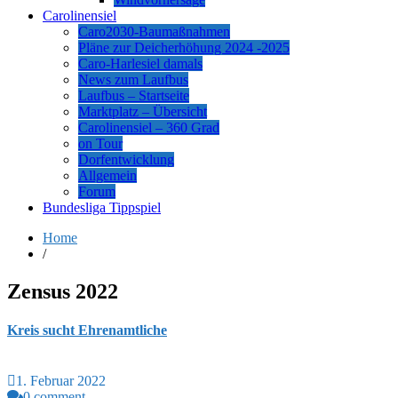
Carolinensiel
Caro2030-Baumaßnahmen
Pläne zur Deicherhöhung 2024 -2025
Caro-Harlesiel damals
News zum Laufbus
Laufbus – Startseite
Marktplatz – Übersicht
Carolinensiel – 360 Grad
on Tour
Dorfentwicklung
Allgemein
Forum
Bundesliga Tippspiel
Home
/
Zensus 2022
Kreis sucht Ehrenamtliche
1. Februar 2022
0 comment