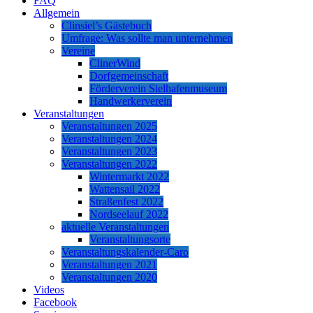
FAQ
Allgemein
Clinsiel’s Gästebuch
Umfrage: Was sollte man unternehmen
Vereine
ClinerWind
Dorfgemeinschaft
Förderverein Sielhafenmuseum
Handwerkerverein
Veranstaltungen
Veranstaltungen 2025
Veranstaltungen 2024
Veranstaltungen 2023
Veranstaltungen 2022
Wintermarkt 2022
Wattensail 2022
Straßenfest 2022
Nordseelauf 2022
aktuelle Veranstaltungen
Veranstaltungsorte
Veranstaltungskalender-Caro
Veranstaltungen 2021
Veranstaltungen 2020
Videos
Facebook