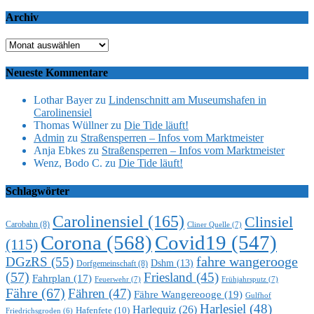
Archiv
Archiv
Neueste Kommentare
Lothar Bayer
zu
Lindenschnitt am Museumshafen in
Carolinensiel
Thomas Wüllner
zu
Die Tide läuft!
Admin
zu
Straßensperren – Infos vom Marktmeister
Anja Ebkes
zu
Straßensperren – Infos vom Marktmeister
Wenz, Bodo C.
zu
Die Tide läuft!
Schlagwörter
Carolinensiel
(165)
Clinsiel
Carobahn
(8)
Cliner Quelle
(7)
Corona
(568)
Covid19
(547)
(115)
DGzRS
(55)
fahre wangerooge
Dshm
(13)
Dorfgemeinschaft
(8)
(57)
Friesland
(45)
Fahrplan
(17)
Feuerwehr
(7)
Frühjahrsputz
(7)
Fähre
(67)
Fähren
(47)
Fähre Wangereooge
(19)
Gulfhof
Harlesiel
(48)
Harlequiz
(26)
Hafenfete
(10)
Friedrichsgroden
(6)