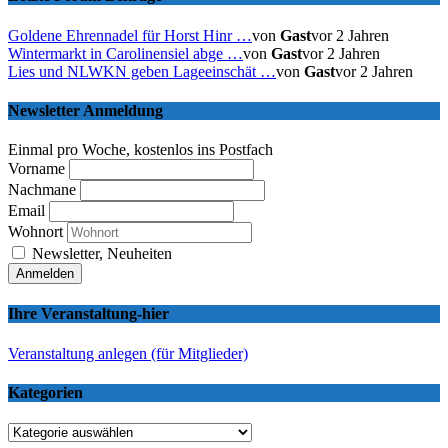
Goldene Ehrennadel für Horst Hinr …
von
Gast
vor 2 Jahren
Wintermarkt in Carolinensiel abge …
von
Gast
vor 2 Jahren
Lies und NLWKN geben Lageeinschät …
von
Gast
vor 2 Jahren
Newsletter Anmeldung
Einmal pro Woche, kostenlos ins Postfach
Vorname
Nachmane
Email
Wohnort
Newsletter, Neuheiten
Ihre Veranstaltung-hier
Veranstaltung anlegen (für Mitglieder)
Kategorien
Kategorien