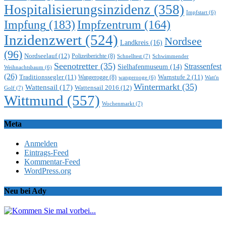
Hospitalisierungsinzidenz
(358)
Impfstart
(6)
Impfung
(183)
Impfzentrum
(164)
Inzidenzwert
(524)
Nordsee
Landkreis
(16)
(96)
Nordseelauf
(12)
Polizeiberichte
(8)
Schnelltest
(7)
Schwimmender
Seenotretter
(35)
Strassenfest
Sielhafenmuseum
(14)
Weihnachtsbaum
(6)
(26)
Traditionssegler
(11)
Warnstufe 2
(11)
Wangerogge
(8)
Watt'n
wangerooge
(6)
Wintermarkt
(35)
Wattensail
(17)
Wattensail 2016
(12)
Golf
(7)
Wittmund
(557)
Wochenmarkt
(7)
Meta
Anmelden
Eintrags-Feed
Kommentar-Feed
WordPress.org
Neu bei Ady