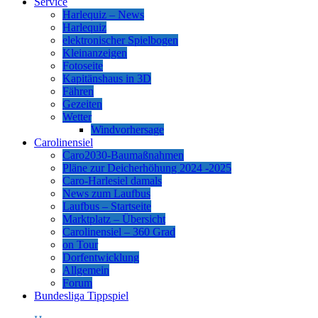
Service
Harlequiz – News
Harlequiz
elektronischer Spielbogen
Kleinanzeigen
Fotoseite
Kapitänshaus in 3D
Fähren
Gezeiten
Wetter
Windvorhersage
Carolinensiel
Caro2030-Baumaßnahmen
Pläne zur Deicherhöhung 2024 -2025
Caro-Harlesiel damals
News zum Laufbus
Laufbus – Startseite
Marktplatz – Übersicht
Carolinensiel – 360 Grad
on Tour
Dorfentwicklung
Allgemein
Forum
Bundesliga Tippspiel