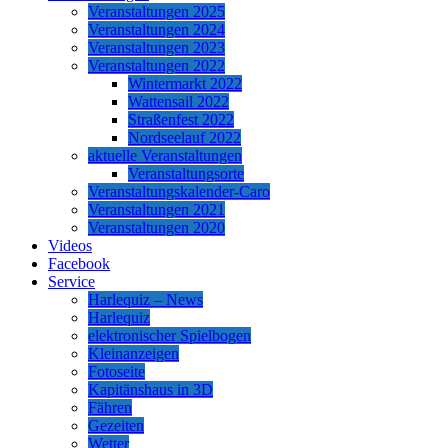
Veranstaltungen 2025
Veranstaltungen 2024
Veranstaltungen 2023
Veranstaltungen 2022
Wintermarkt 2022
Wattensail 2022
Straßenfest 2022
Nordseelauf 2022
aktuelle Veranstaltungen
Veranstaltungsorte
Veranstaltungskalender-Caro
Veranstaltungen 2021
Veranstaltungen 2020
Videos
Facebook
Service
Harlequiz – News
Harlequiz
elektronischer Spielbogen
Kleinanzeigen
Fotoseite
Kapitänshaus in 3D
Fähren
Gezeiten
Wetter