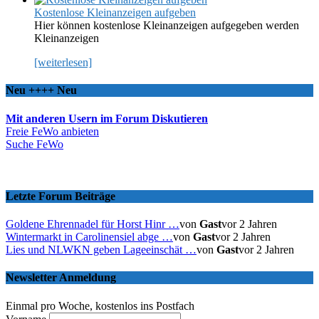
Kostenlose Kleinanzeigen aufgeben
Hier können kostenlose Kleinanzeigen aufgegeben werden
Kleinanzeigen
[weiterlesen]
Neu ++++ Neu
Mit anderen Usern im Forum Diskutieren
Freie FeWo anbieten
Suche FeWo
Letzte Forum Beiträge
Goldene Ehrennadel für Horst Hinr …
von
Gast
vor 2 Jahren
Wintermarkt in Carolinensiel abge …
von
Gast
vor 2 Jahren
Lies und NLWKN geben Lageeinschät …
von
Gast
vor 2 Jahren
Newsletter Anmeldung
Einmal pro Woche, kostenlos ins Postfach