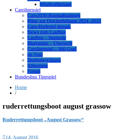
Windvorhersage
Carolinensiel
Caro2030-Baumaßnahmen
Pläne zur Deicherhöhung 2024 -2025
Caro-Harlesiel damals
News zum Laufbus
Laufbus – Startseite
Marktplatz – Übersicht
Carolinensiel – 360 Grad
on Tour
Dorfentwicklung
Allgemein
Forum
Bundesliga Tippspiel
Home
/
ruderrettungsboot august grassow
Ruderrettungsboot „August Grassow“
14. August 2016