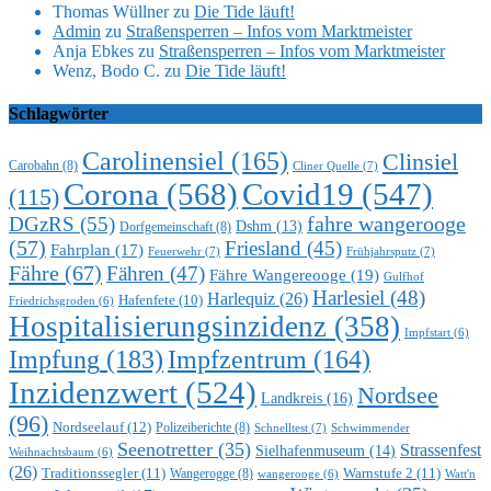
Thomas Wüllner
zu
Die Tide läuft!
Admin
zu
Straßensperren – Infos vom Marktmeister
Anja Ebkes
zu
Straßensperren – Infos vom Marktmeister
Wenz, Bodo C.
zu
Die Tide läuft!
Schlagwörter
Carolinensiel
(165)
Clinsiel
Carobahn
(8)
Cliner Quelle
(7)
Corona
(568)
Covid19
(547)
(115)
DGzRS
(55)
fahre wangerooge
Dshm
(13)
Dorfgemeinschaft
(8)
(57)
Friesland
(45)
Fahrplan
(17)
Feuerwehr
(7)
Frühjahrsputz
(7)
Fähre
(67)
Fähren
(47)
Fähre Wangereooge
(19)
Gulfhof
Harlesiel
(48)
Harlequiz
(26)
Hafenfete
(10)
Friedrichsgroden
(6)
Hospitalisierungsinzidenz
(358)
Impfstart
(6)
Impfung
(183)
Impfzentrum
(164)
Inzidenzwert
(524)
Nordsee
Landkreis
(16)
(96)
Nordseelauf
(12)
Polizeiberichte
(8)
Schnelltest
(7)
Schwimmender
Seenotretter
(35)
Strassenfest
Sielhafenmuseum
(14)
Weihnachtsbaum
(6)
(26)
Traditionssegler
(11)
Warnstufe 2
(11)
Wangerogge
(8)
Watt'n
wangerooge
(6)