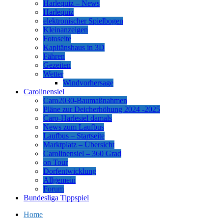
Harlequiz – News
Harlequiz
elektronischer Spielbogen
Kleinanzeigen
Fotoseite
Kapitänshaus in 3D
Fähren
Gezeiten
Wetter
Windvorhersage
Carolinensiel
Caro2030-Baumaßnahmen
Pläne zur Deicherhöhung 2024 -2025
Caro-Harlesiel damals
News zum Laufbus
Laufbus – Startseite
Marktplatz – Übersicht
Carolinensiel – 360 Grad
on Tour
Dorfentwicklung
Allgemein
Forum
Bundesliga Tippspiel
Home