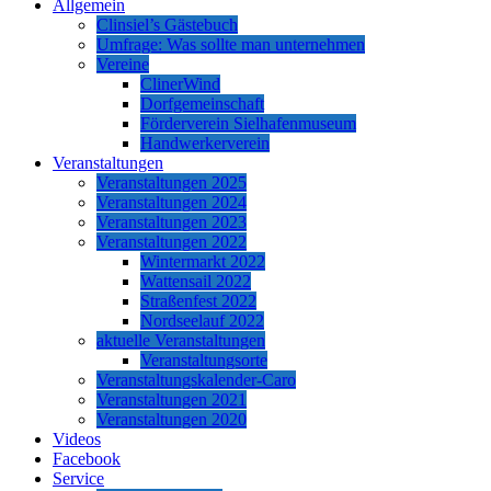
Allgemein
Clinsiel’s Gästebuch
Umfrage: Was sollte man unternehmen
Vereine
ClinerWind
Dorfgemeinschaft
Förderverein Sielhafenmuseum
Handwerkerverein
Veranstaltungen
Veranstaltungen 2025
Veranstaltungen 2024
Veranstaltungen 2023
Veranstaltungen 2022
Wintermarkt 2022
Wattensail 2022
Straßenfest 2022
Nordseelauf 2022
aktuelle Veranstaltungen
Veranstaltungsorte
Veranstaltungskalender-Caro
Veranstaltungen 2021
Veranstaltungen 2020
Videos
Facebook
Service