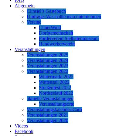
FAQ
Allgemein
Clinsiel’s Gästebuch
Umfrage: Was sollte man unternehmen
Vereine
ClinerWind
Dorfgemeinschaft
Förderverein Sielhafenmuseum
Handwerkerverein
Veranstaltungen
Veranstaltungen 2025
Veranstaltungen 2024
Veranstaltungen 2023
Veranstaltungen 2022
Wintermarkt 2022
Wattensail 2022
Straßenfest 2022
Nordseelauf 2022
aktuelle Veranstaltungen
Veranstaltungsorte
Veranstaltungskalender-Caro
Veranstaltungen 2021
Veranstaltungen 2020
Videos
Facebook