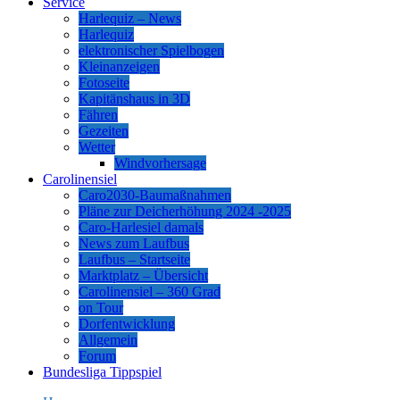
Service
Harlequiz – News
Harlequiz
elektronischer Spielbogen
Kleinanzeigen
Fotoseite
Kapitänshaus in 3D
Fähren
Gezeiten
Wetter
Windvorhersage
Carolinensiel
Caro2030-Baumaßnahmen
Pläne zur Deicherhöhung 2024 -2025
Caro-Harlesiel damals
News zum Laufbus
Laufbus – Startseite
Marktplatz – Übersicht
Carolinensiel – 360 Grad
on Tour
Dorfentwicklung
Allgemein
Forum
Bundesliga Tippspiel