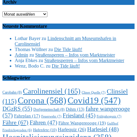
Archiv
Archiv
Neueste Kommentare
Lothar Bayer
zu
Lindenschnitt am Museumshafen in
Carolinensiel
Thomas Wüllner
zu
Die Tide läuft!
Admin
zu
Straßensperren – Infos vom Marktmeister
Anja Ebkes
zu
Straßensperren – Infos vom Marktmeister
Wenz, Bodo C.
zu
Die Tide läuft!
Schlagwörter
Carolinensiel
(165)
Clinsiel
Carobahn
(8)
Cliner Quelle
(7)
Corona
(568)
Covid19
(547)
(115)
DGzRS
(55)
fahre wangerooge
Dshm
(13)
Dorfgemeinschaft
(8)
(57)
Friesland
(45)
Fahrplan
(17)
Feuerwehr
(7)
Frühjahrsputz
(7)
Fähre
(67)
Fähren
(47)
Fähre Wangereooge
(19)
Gulfhof
Harlesiel
(48)
Harlequiz
(26)
Hafenfete
(10)
Friedrichsgroden
(6)