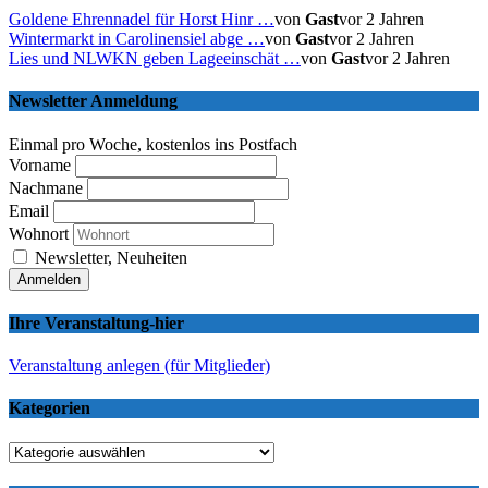
Goldene Ehrennadel für Horst Hinr …
von
Gast
vor 2 Jahren
Wintermarkt in Carolinensiel abge …
von
Gast
vor 2 Jahren
Lies und NLWKN geben Lageeinschät …
von
Gast
vor 2 Jahren
Newsletter Anmeldung
Einmal pro Woche, kostenlos ins Postfach
Vorname
Nachmane
Email
Wohnort
Newsletter, Neuheiten
Ihre Veranstaltung-hier
Veranstaltung anlegen (für Mitglieder)
Kategorien
Kategorien