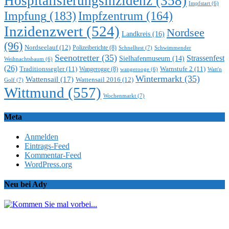
Hospitalisierungsinzidenz
(358)
Impfstart
(6)
Impfung
(183)
Impfzentrum
(164)
Inzidenzwert
(524)
Nordsee
Landkreis
(16)
(96)
Nordseelauf
(12)
Polizeiberichte
(8)
Schnelltest
(7)
Schwimmender
Seenotretter
(35)
Strassenfest
Sielhafenmuseum
(14)
Weihnachtsbaum
(6)
(26)
Traditionssegler
(11)
Warnstufe 2
(11)
Wangerogge
(8)
Watt'n
wangerooge
(6)
Wintermarkt
(35)
Wattensail
(17)
Wattensail 2016
(12)
Golf
(7)
Wittmund
(557)
Wochenmarkt
(7)
Meta
Anmelden
Eintrags-Feed
Kommentar-Feed
WordPress.org
Neu bei Ady