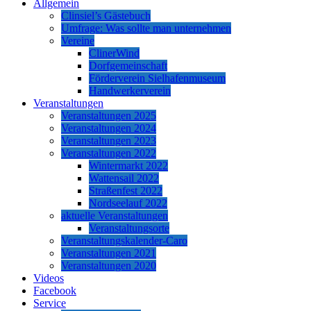
Allgemein
Clinsiel’s Gästebuch
Umfrage: Was sollte man unternehmen
Vereine
ClinerWind
Dorfgemeinschaft
Förderverein Sielhafenmuseum
Handwerkerverein
Veranstaltungen
Veranstaltungen 2025
Veranstaltungen 2024
Veranstaltungen 2023
Veranstaltungen 2022
Wintermarkt 2022
Wattensail 2022
Straßenfest 2022
Nordseelauf 2022
aktuelle Veranstaltungen
Veranstaltungsorte
Veranstaltungskalender-Caro
Veranstaltungen 2021
Veranstaltungen 2020
Videos
Facebook
Service