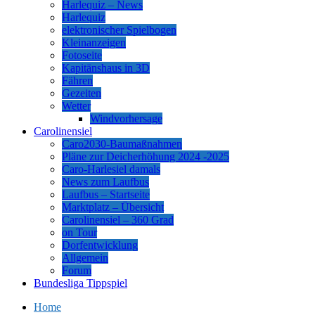
Harlequiz – News
Harlequiz
elektronischer Spielbogen
Kleinanzeigen
Fotoseite
Kapitänshaus in 3D
Fähren
Gezeiten
Wetter
Windvorhersage
Carolinensiel
Caro2030-Baumaßnahmen
Pläne zur Deicherhöhung 2024 -2025
Caro-Harlesiel damals
News zum Laufbus
Laufbus – Startseite
Marktplatz – Übersicht
Carolinensiel – 360 Grad
on Tour
Dorfentwicklung
Allgemein
Forum
Bundesliga Tippspiel
Home