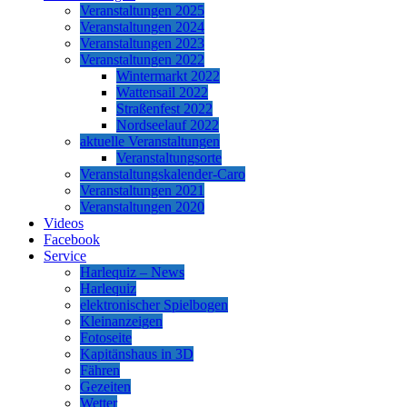
Veranstaltungen 2025
Veranstaltungen 2024
Veranstaltungen 2023
Veranstaltungen 2022
Wintermarkt 2022
Wattensail 2022
Straßenfest 2022
Nordseelauf 2022
aktuelle Veranstaltungen
Veranstaltungsorte
Veranstaltungskalender-Caro
Veranstaltungen 2021
Veranstaltungen 2020
Videos
Facebook
Service
Harlequiz – News
Harlequiz
elektronischer Spielbogen
Kleinanzeigen
Fotoseite
Kapitänshaus in 3D
Fähren
Gezeiten
Wetter