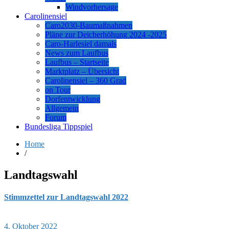
Windvorhersage
Carolinensiel
Caro2030-Baumaßnahmen
Pläne zur Deicherhöhung 2024 -2025
Caro-Harlesiel damals
News zum Laufbus
Laufbus – Startseite
Marktplatz – Übersicht
Carolinensiel – 360 Grad
on Tour
Dorfentwicklung
Allgemein
Forum
Bundesliga Tippspiel
Home
/
Landtagswahl
Stimmzettel zur Landtagswahl 2022
4. Oktober 2022