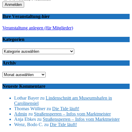
Ihre Veranstaltung-hier
Veranstaltung anlegen (für Mitglieder)
Kategorien
Kategorien
Archiv
Archiv
Neueste Kommentare
Lothar Bayer
zu
Lindenschnitt am Museumshafen in
Carolinensiel
Thomas Wüllner
zu
Die Tide läuft!
Admin
zu
Straßensperren – Infos vom Marktmeister
Anja Ebkes
zu
Straßensperren – Infos vom Marktmeister
Wenz, Bodo C.
zu
Die Tide läuft!