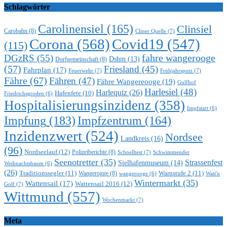
Schlagwörter
Carolinensiel
(165)
Clinsiel
Carobahn
(8)
Cliner Quelle
(7)
Corona
(568)
Covid19
(547)
(115)
DGzRS
(55)
fahre wangerooge
Dshm
(13)
Dorfgemeinschaft
(8)
(57)
Friesland
(45)
Fahrplan
(17)
Feuerwehr
(7)
Frühjahrsputz
(7)
Fähre
(67)
Fähren
(47)
Fähre Wangereooge
(19)
Gulfhof
Harlesiel
(48)
Harlequiz
(26)
Hafenfete
(10)
Friedrichsgroden
(6)
Hospitalisierungsinzidenz
(358)
Impfstart
(6)
Impfung
(183)
Impfzentrum
(164)
Inzidenzwert
(524)
Nordsee
Landkreis
(16)
(96)
Nordseelauf
(12)
Polizeiberichte
(8)
Schnelltest
(7)
Schwimmender
Seenotretter
(35)
Strassenfest
Sielhafenmuseum
(14)
Weihnachtsbaum
(6)
(26)
Traditionssegler
(11)
Warnstufe 2
(11)
Wangerogge
(8)
Watt'n
wangerooge
(6)
Wintermarkt
(35)
Wattensail
(17)
Wattensail 2016
(12)
Golf
(7)
Wittmund
(557)
Wochenmarkt
(7)
Meta