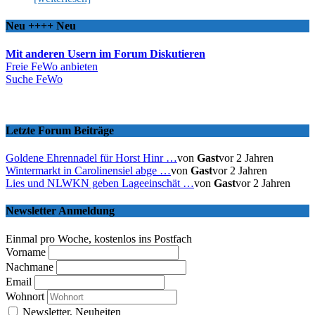
Neu ++++ Neu
Mit anderen Usern im Forum Diskutieren
Freie FeWo anbieten
Suche FeWo
Letzte Forum Beiträge
Goldene Ehrennadel für Horst Hinr …
von
Gast
vor 2 Jahren
Wintermarkt in Carolinensiel abge …
von
Gast
vor 2 Jahren
Lies und NLWKN geben Lageeinschät …
von
Gast
vor 2 Jahren
Newsletter Anmeldung
Einmal pro Woche, kostenlos ins Postfach
Vorname
Nachmane
Email
Wohnort
Newsletter, Neuheiten