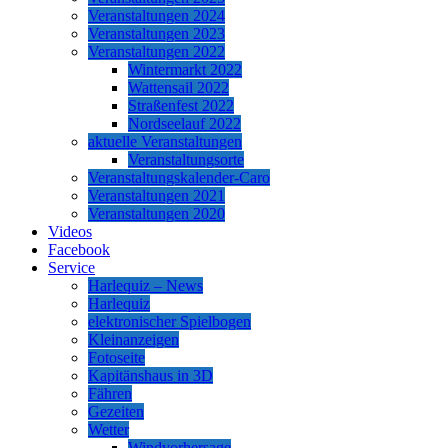
Veranstaltungen 2024
Veranstaltungen 2023
Veranstaltungen 2022
Wintermarkt 2022
Wattensail 2022
Straßenfest 2022
Nordseelauf 2022
aktuelle Veranstaltungen
Veranstaltungsorte
Veranstaltungskalender-Caro
Veranstaltungen 2021
Veranstaltungen 2020
Videos
Facebook
Service
Harlequiz – News
Harlequiz
elektronischer Spielbogen
Kleinanzeigen
Fotoseite
Kapitänshaus in 3D
Fähren
Gezeiten
Wetter
Windvorhersage