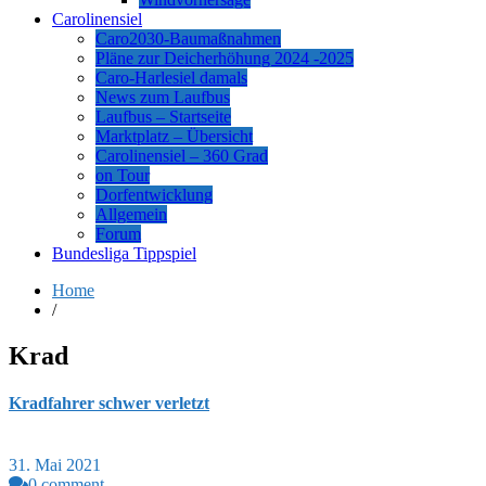
Carolinensiel
Caro2030-Baumaßnahmen
Pläne zur Deicherhöhung 2024 -2025
Caro-Harlesiel damals
News zum Laufbus
Laufbus – Startseite
Marktplatz – Übersicht
Carolinensiel – 360 Grad
on Tour
Dorfentwicklung
Allgemein
Forum
Bundesliga Tippspiel
Home
/
Krad
Kradfahrer schwer verletzt
31. Mai 2021
0 comment