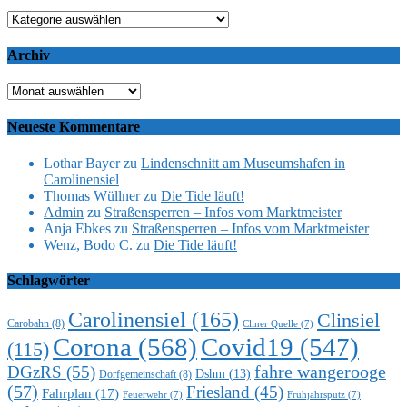
Kategorien
Archiv
Archiv
Neueste Kommentare
Lothar Bayer
zu
Lindenschnitt am Museumshafen in
Carolinensiel
Thomas Wüllner
zu
Die Tide läuft!
Admin
zu
Straßensperren – Infos vom Marktmeister
Anja Ebkes
zu
Straßensperren – Infos vom Marktmeister
Wenz, Bodo C.
zu
Die Tide läuft!
Schlagwörter
Carolinensiel
(165)
Clinsiel
Carobahn
(8)
Cliner Quelle
(7)
Corona
(568)
Covid19
(547)
(115)
DGzRS
(55)
fahre wangerooge
Dshm
(13)
Dorfgemeinschaft
(8)
(57)
Friesland
(45)
Fahrplan
(17)
Feuerwehr
(7)
Frühjahrsputz
(7)