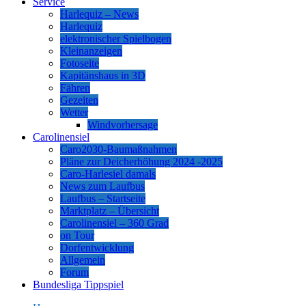
Service
Harlequiz – News
Harlequiz
elektronischer Spielbogen
Kleinanzeigen
Fotoseite
Kapitänshaus in 3D
Fähren
Gezeiten
Wetter
Windvorhersage
Carolinensiel
Caro2030-Baumaßnahmen
Pläne zur Deicherhöhung 2024 -2025
Caro-Harlesiel damals
News zum Laufbus
Laufbus – Startseite
Marktplatz – Übersicht
Carolinensiel – 360 Grad
on Tour
Dorfentwicklung
Allgemein
Forum
Bundesliga Tippspiel