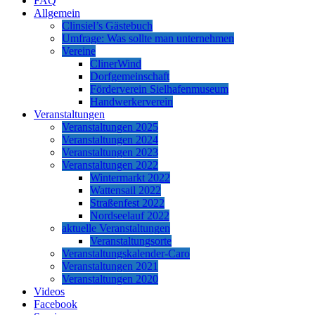
FAQ
Allgemein
Clinsiel’s Gästebuch
Umfrage: Was sollte man unternehmen
Vereine
ClinerWind
Dorfgemeinschaft
Förderverein Sielhafenmuseum
Handwerkerverein
Veranstaltungen
Veranstaltungen 2025
Veranstaltungen 2024
Veranstaltungen 2023
Veranstaltungen 2022
Wintermarkt 2022
Wattensail 2022
Straßenfest 2022
Nordseelauf 2022
aktuelle Veranstaltungen
Veranstaltungsorte
Veranstaltungskalender-Caro
Veranstaltungen 2021
Veranstaltungen 2020
Videos
Facebook