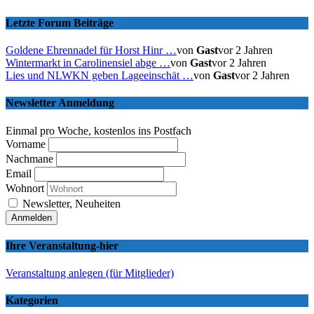
Letzte Forum Beiträge
Goldene Ehrennadel für Horst Hinr …
von
Gast
vor 2 Jahren
Wintermarkt in Carolinensiel abge …
von
Gast
vor 2 Jahren
Lies und NLWKN geben Lageeinschät …
von
Gast
vor 2 Jahren
Newsletter Anmeldung
Einmal pro Woche, kostenlos ins Postfach
Vorname
Nachmane
Email
Wohnort
Newsletter, Neuheiten
Ihre Veranstaltung-hier
Veranstaltung anlegen (für Mitglieder)
Kategorien