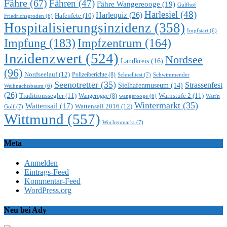
Fähre
(67)
Fähren
(47)
Fähre Wangereooge
(19)
Gulfhof
Harlesiel
(48)
Harlequiz
(26)
Hafenfete
(10)
Friedrichsgroden
(6)
Hospitalisierungsinzidenz
(358)
Impfstart
(6)
Impfung
(183)
Impfzentrum
(164)
Inzidenzwert
(524)
Nordsee
Landkreis
(16)
(96)
Nordseelauf
(12)
Polizeiberichte
(8)
Schnelltest
(7)
Schwimmender
Seenotretter
(35)
Strassenfest
Sielhafenmuseum
(14)
Weihnachtsbaum
(6)
(26)
Traditionssegler
(11)
Warnstufe 2
(11)
Wangerogge
(8)
Watt'n
wangerooge
(6)
Wintermarkt
(35)
Wattensail
(17)
Wattensail 2016
(12)
Golf
(7)
Wittmund
(557)
Wochenmarkt
(7)
Meta
Anmelden
Eintrags-Feed
Kommentar-Feed
WordPress.org
Neu bei Ady