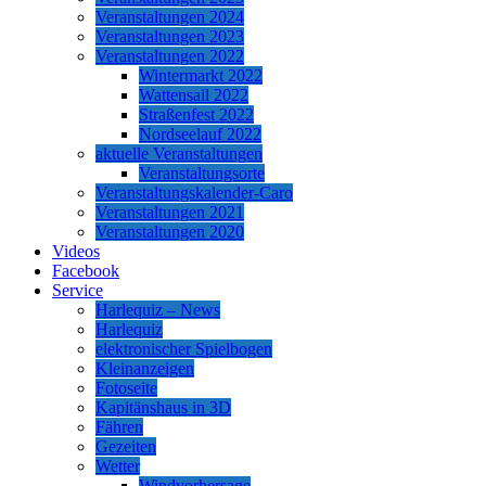
Veranstaltungen 2024
Veranstaltungen 2023
Veranstaltungen 2022
Wintermarkt 2022
Wattensail 2022
Straßenfest 2022
Nordseelauf 2022
aktuelle Veranstaltungen
Veranstaltungsorte
Veranstaltungskalender-Caro
Veranstaltungen 2021
Veranstaltungen 2020
Videos
Facebook
Service
Harlequiz – News
Harlequiz
elektronischer Spielbogen
Kleinanzeigen
Fotoseite
Kapitänshaus in 3D
Fähren
Gezeiten
Wetter
Windvorhersage