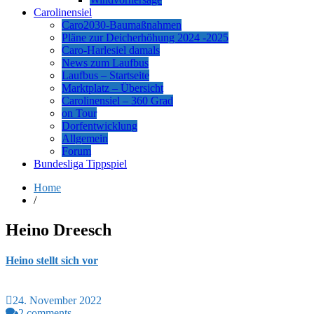
Carolinensiel
Caro2030-Baumaßnahmen
Pläne zur Deicherhöhung 2024 -2025
Caro-Harlesiel damals
News zum Laufbus
Laufbus – Startseite
Marktplatz – Übersicht
Carolinensiel – 360 Grad
on Tour
Dorfentwicklung
Allgemein
Forum
Bundesliga Tippspiel
Home
/
Heino Dreesch
Heino stellt sich vor
24. November 2022
2 comments