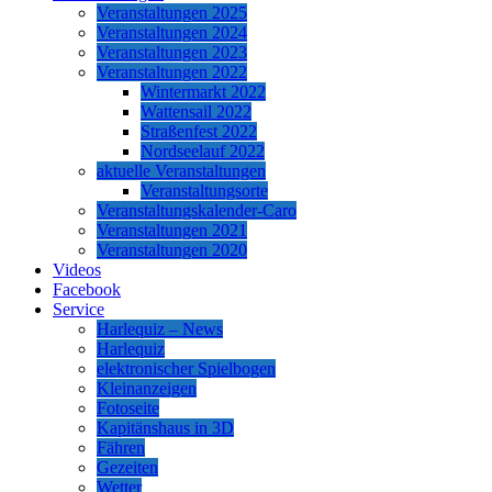
Veranstaltungen 2025
Veranstaltungen 2024
Veranstaltungen 2023
Veranstaltungen 2022
Wintermarkt 2022
Wattensail 2022
Straßenfest 2022
Nordseelauf 2022
aktuelle Veranstaltungen
Veranstaltungsorte
Veranstaltungskalender-Caro
Veranstaltungen 2021
Veranstaltungen 2020
Videos
Facebook
Service
Harlequiz – News
Harlequiz
elektronischer Spielbogen
Kleinanzeigen
Fotoseite
Kapitänshaus in 3D
Fähren
Gezeiten
Wetter