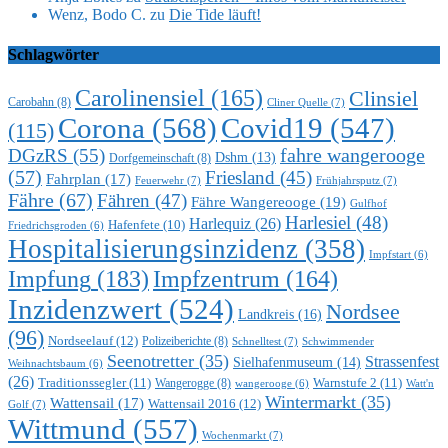
Wenz, Bodo C.
zu
Die Tide läuft!
Schlagwörter
Carolinensiel
(165)
Clinsiel
Carobahn
(8)
Cliner Quelle
(7)
Corona
(568)
Covid19
(547)
(115)
DGzRS
(55)
fahre wangerooge
Dshm
(13)
Dorfgemeinschaft
(8)
(57)
Friesland
(45)
Fahrplan
(17)
Feuerwehr
(7)
Frühjahrsputz
(7)
Fähre
(67)
Fähren
(47)
Fähre Wangereooge
(19)
Gulfhof
Harlesiel
(48)
Harlequiz
(26)
Hafenfete
(10)
Friedrichsgroden
(6)
Hospitalisierungsinzidenz
(358)
Impfstart
(6)
Impfung
(183)
Impfzentrum
(164)
Inzidenzwert
(524)
Nordsee
Landkreis
(16)
(96)
Nordseelauf
(12)
Polizeiberichte
(8)
Schnelltest
(7)
Schwimmender
Seenotretter
(35)
Strassenfest
Sielhafenmuseum
(14)
Weihnachtsbaum
(6)
(26)
Traditionssegler
(11)
Warnstufe 2
(11)
Wangerogge
(8)
Watt'n
wangerooge
(6)
Wintermarkt
(35)
Wattensail
(17)
Wattensail 2016
(12)
Golf
(7)
Wittmund
(557)
Wochenmarkt
(7)