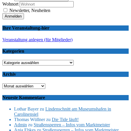
Wohnort
Newsletter, Neuheiten
Ihre Veranstaltung-hier
Veranstaltung anlegen (für Mitglieder)
Kategorien
Kategorien
Archiv
Archiv
Neueste Kommentare
Lothar Bayer
zu
Lindenschnitt am Museumshafen in
Carolinensiel
Thomas Wüllner
zu
Die Tide läuft!
Admin
zu
Straßensperren – Infos vom Marktmeister
Anja Ebkes
zu
Straßensperren – Infos vom Marktmeister