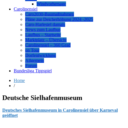
Windvorhersage
Carolinensiel
Caro2030-Baumaßnahmen
Pläne zur Deicherhöhung 2024 -2025
Caro-Harlesiel damals
News zum Laufbus
Laufbus – Startseite
Marktplatz – Übersicht
Carolinensiel – 360 Grad
on Tour
Dorfentwicklung
Allgemein
Forum
Bundesliga Tippspiel
Home
/
Deutsche Sielhafenmuseum
Deutsches Sielhafenmuseum in Carolinensiel über Karneval
geöffnet