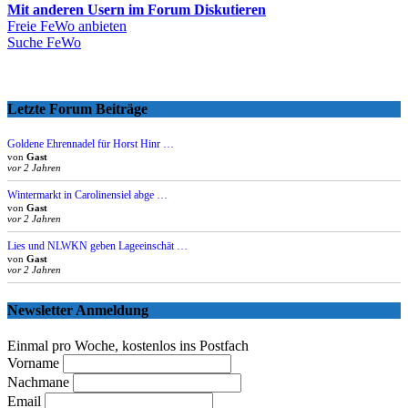
Mit anderen Usern im Forum Diskutieren
Freie FeWo anbieten
Suche FeWo
Letzte Forum Beiträge
Goldene Ehrennadel für Horst Hinr …
von
Gast
vor 2 Jahren
Wintermarkt in Carolinensiel abge …
von
Gast
vor 2 Jahren
Lies und NLWKN geben Lageeinschät …
von
Gast
vor 2 Jahren
Newsletter Anmeldung
Einmal pro Woche, kostenlos ins Postfach
Vorname
Nachmane
Email