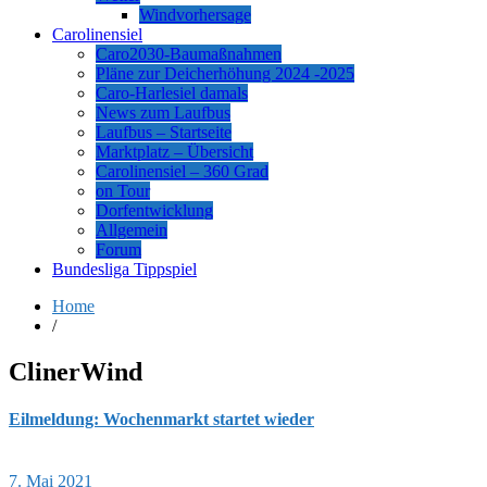
Windvorhersage
Carolinensiel
Caro2030-Baumaßnahmen
Pläne zur Deicherhöhung 2024 -2025
Caro-Harlesiel damals
News zum Laufbus
Laufbus – Startseite
Marktplatz – Übersicht
Carolinensiel – 360 Grad
on Tour
Dorfentwicklung
Allgemein
Forum
Bundesliga Tippspiel
Home
/
ClinerWind
Eilmeldung: Wochenmarkt startet wieder
7. Mai 2021