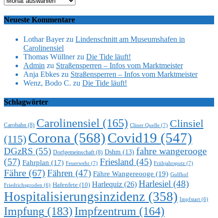
Neueste Kommentare
Lothar Bayer
zu
Lindenschnitt am Museumshafen in
Carolinensiel
Thomas Wüllner
zu
Die Tide läuft!
Admin
zu
Straßensperren – Infos vom Marktmeister
Anja Ebkes
zu
Straßensperren – Infos vom Marktmeister
Wenz, Bodo C.
zu
Die Tide läuft!
Schlagwörter
Carolinensiel
(165)
Clinsiel
Carobahn
(8)
Cliner Quelle
(7)
Corona
(568)
Covid19
(547)
(115)
DGzRS
(55)
fahre wangerooge
Dshm
(13)
Dorfgemeinschaft
(8)
(57)
Friesland
(45)
Fahrplan
(17)
Feuerwehr
(7)
Frühjahrsputz
(7)
Fähre
(67)
Fähren
(47)
Fähre Wangereooge
(19)
Gulfhof
Harlesiel
(48)
Harlequiz
(26)
Hafenfete
(10)
Friedrichsgroden
(6)
Hospitalisierungsinzidenz
(358)
Impfstart
(6)
Impfung
(183)
Impfzentrum
(164)