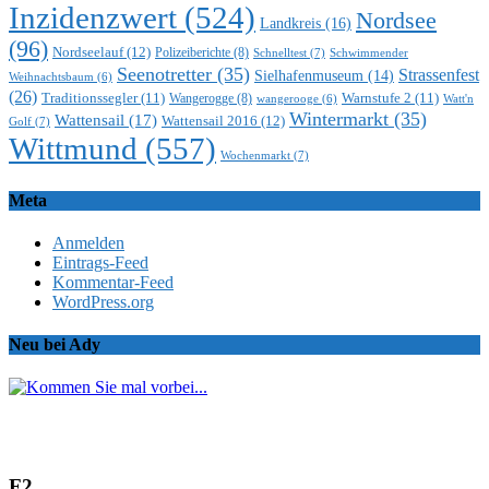
Inzidenzwert
(524)
Nordsee
Landkreis
(16)
(96)
Nordseelauf
(12)
Polizeiberichte
(8)
Schnelltest
(7)
Schwimmender
Seenotretter
(35)
Strassenfest
Sielhafenmuseum
(14)
Weihnachtsbaum
(6)
(26)
Traditionssegler
(11)
Warnstufe 2
(11)
Wangerogge
(8)
Watt'n
wangerooge
(6)
Wintermarkt
(35)
Wattensail
(17)
Wattensail 2016
(12)
Golf
(7)
Wittmund
(557)
Wochenmarkt
(7)
Meta
Anmelden
Eintrags-Feed
Kommentar-Feed
WordPress.org
Neu bei Ady
F2