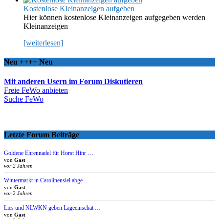
Kostenlose Kleinanzeigen aufgeben
Hier können kostenlose Kleinanzeigen aufgegeben werden
Kleinanzeigen
[weiterlesen]
Neu ++++ Neu
Mit anderen Usern im Forum Diskutieren
Freie FeWo anbieten
Suche FeWo
Letzte Forum Beiträge
Goldene Ehrennadel für Horst Hinr …
von
Gast
vor 2 Jahren
Wintermarkt in Carolinensiel abge …
von
Gast
vor 2 Jahren
Lies und NLWKN geben Lageeinschät …
von
Gast