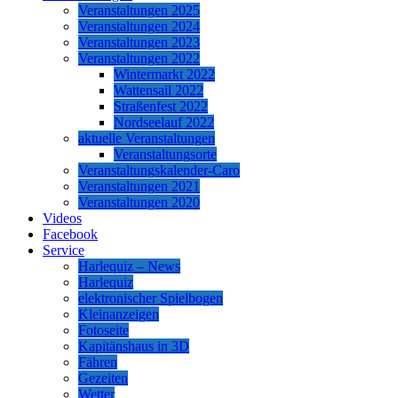
Veranstaltungen 2025
Veranstaltungen 2024
Veranstaltungen 2023
Veranstaltungen 2022
Wintermarkt 2022
Wattensail 2022
Straßenfest 2022
Nordseelauf 2022
aktuelle Veranstaltungen
Veranstaltungsorte
Veranstaltungskalender-Caro
Veranstaltungen 2021
Veranstaltungen 2020
Videos
Facebook
Service
Harlequiz – News
Harlequiz
elektronischer Spielbogen
Kleinanzeigen
Fotoseite
Kapitänshaus in 3D
Fähren
Gezeiten
Wetter