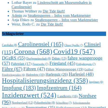
Lothar Bayer
zu
Lindenschnitt am Museumshafen in
Carolinensiel
Thomas Wüllner
zu
Die Tide läuft!
Admin
zu
Straßensperren – Infos vom Marktmeister
Anja Ebkes
zu
Straßensperren – Infos vom Marktmeister
Wenz, Bodo C.
zu
Die Tide läuft!
Schlagwörter
Carolinensiel
(165)
Clinsiel
Carobahn
(8)
Cliner Quelle
(7)
Corona
(568)
Covid19
(547)
(115)
DGzRS
(55)
fahre wangerooge
Dshm
(13)
Dorfgemeinschaft
(8)
(57)
Friesland
(45)
Fahrplan
(17)
Feuerwehr
(7)
Frühjahrsputz
(7)
Fähre
(67)
Fähren
(47)
Fähre Wangereooge
(19)
Gulfhof
Harlesiel
(48)
Harlequiz
(26)
Hafenfete
(10)
Friedrichsgroden
(6)
Hospitalisierungsinzidenz
(358)
Impfstart
(6)
Impfung
(183)
Impfzentrum
(164)
Inzidenzwert
(524)
Nordsee
Landkreis
(16)
(96)
Nordseelauf
(12)
Polizeiberichte
(8)
Schnelltest
(7)
Schwimmender
Seenotretter
(35)
Strassenfest
Sielhafenmuseum
(14)