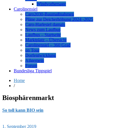
Windvorhersage
Carolinensiel
Caro2030-Baumaßnahmen
Pläne zur Deicherhöhung 2024 -2025
Caro-Harlesiel damals
News zum Laufbus
Laufbus – Startseite
Marktplatz – Übersicht
Carolinensiel – 360 Grad
on Tour
Dorfentwicklung
Allgemein
Forum
Bundesliga Tippspiel
Home
/
Biosphärenmarkt
So toll kann BIO sein
1. September 2019