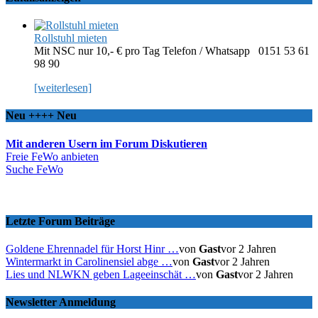
Rollstuhl mieten
Mit NSC nur 10,- € pro Tag Telefon / Whatsapp 0151 53 61
98 90
[weiterlesen]
Neu ++++ Neu
Mit anderen Usern im Forum Diskutieren
Freie FeWo anbieten
Suche FeWo
Letzte Forum Beiträge
Goldene Ehrennadel für Horst Hinr …
von
Gast
vor 2 Jahren
Wintermarkt in Carolinensiel abge …
von
Gast
vor 2 Jahren
Lies und NLWKN geben Lageeinschät …
von
Gast
vor 2 Jahren
Newsletter Anmeldung