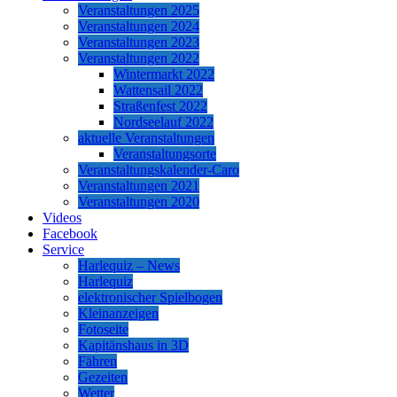
Veranstaltungen 2025
Veranstaltungen 2024
Veranstaltungen 2023
Veranstaltungen 2022
Wintermarkt 2022
Wattensail 2022
Straßenfest 2022
Nordseelauf 2022
aktuelle Veranstaltungen
Veranstaltungsorte
Veranstaltungskalender-Caro
Veranstaltungen 2021
Veranstaltungen 2020
Videos
Facebook
Service
Harlequiz – News
Harlequiz
elektronischer Spielbogen
Kleinanzeigen
Fotoseite
Kapitänshaus in 3D
Fähren
Gezeiten
Wetter