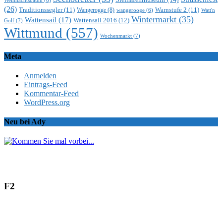
Weihnachtsbaum
(6)
(26)
Traditionssegler
(11)
Warnstufe 2
(11)
Wangerogge
(8)
Watt'n
wangerooge
(6)
Wintermarkt
(35)
Wattensail
(17)
Wattensail 2016
(12)
Golf
(7)
Wittmund
(557)
Wochenmarkt
(7)
Meta
Anmelden
Eintrags-Feed
Kommentar-Feed
WordPress.org
Neu bei Ady
F2