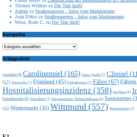
Lothar Bayer
zu
Lindenschnitt am Museumshafen in Carolinens
Thomas Wüllner
zu
Die Tide läuft!
Admin
zu
Straßensperren – Infos vom Marktmeister
Anja Ebkes
zu
Straßensperren – Infos vom Marktmeister
Wenz, Bodo C.
zu
Die Tide läuft!
Kategorien
Kategorien
Schlagwörter
Carolinensiel
(165)
Clinsiel
(1
Carobahn
(8)
Cliner Quelle
(7)
Fähre
(67)
Friesland
(45)
Fähren
(17)
Feuerwehr
(7)
Frühjahrsputz
(7)
Hospitalisierungsinzidenz
(358)
I
Impfstart
(6)
Seenotretter
(3
Polizeiberichte
(8)
Schnelltest
(7)
Schwimmender Weihnachtsbaum
(6)
Wittmund
(557)
Wintermarkt
(35)
(12)
Wochenmarkt
(7)
F2