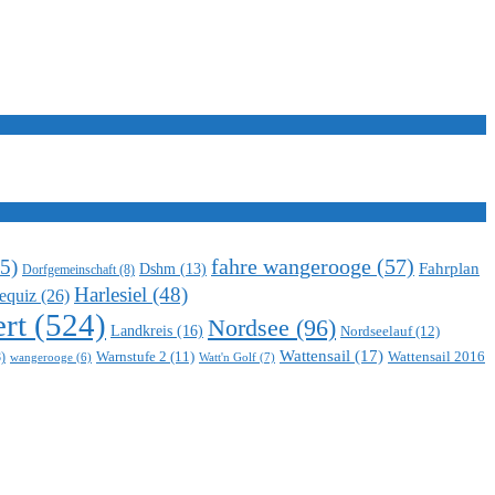
5)
fahre wangerooge
(57)
Fahrplan
Dshm
(13)
Dorfgemeinschaft
(8)
Harlesiel
(48)
equiz
(26)
rt
(524)
Nordsee
(96)
Landkreis
(16)
Nordseelauf
(12)
Wattensail
(17)
Warnstufe 2
(11)
Wattensail 2016
)
Watt'n Golf
(7)
wangerooge
(6)