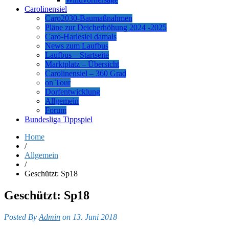
Carolinensiel
Caro2030-Baumaßnahmen
Pläne zur Deicherhöhung 2024 -2025
Caro-Harlesiel damals
News zum Laufbus
Laufbus – Startseite
Marktplatz – Übersicht
Carolinensiel – 360 Grad
on Tour
Dorfentwicklung
Allgemein
Forum
Bundesliga Tippspiel
Home
/
Allgemein
/
Geschützt: Sp18
Geschützt: Sp18
Posted By
Admin
on 13. Juni 2018