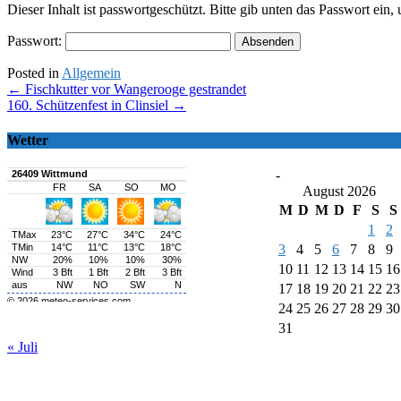
Dieser Inhalt ist passwortgeschützt. Bitte gib unten das Passwort ein
Passwort:
Posted in
Allgemein
Post
←
Fischkutter vor Wangerooge gestrandet
160. Schützenfest in Clinsiel
→
navigation
Wetter
-
August 2026
M
D
M
D
F
S
S
1
2
3
4
5
6
7
8
9
10
11
12
13
14
15
16
17
18
19
20
21
22
23
24
25
26
27
28
29
30
31
« Juli