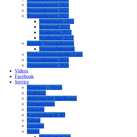
Veranstaltungen 2024
Veranstaltungen 2023
Veranstaltungen 2022
Wintermarkt 2022
Wattensail 2022
Straßenfest 2022
Nordseelauf 2022
aktuelle Veranstaltungen
Veranstaltungsorte
Veranstaltungskalender-Caro
Veranstaltungen 2021
Veranstaltungen 2020
Videos
Facebook
Service
Harlequiz – News
Harlequiz
elektronischer Spielbogen
Kleinanzeigen
Fotoseite
Kapitänshaus in 3D
Fähren
Gezeiten
Wetter
Windvorhersage