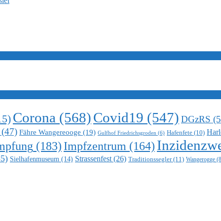
iel
Corona
(568)
Covid19
(547)
15)
DGzRS
(5
(47)
Harl
Fähre Wangereooge
(19)
Hafenfete
(10)
Gulfhof Friedrichsgroden
(6)
Inzidenzwe
mpfung
(183)
Impfzentrum
(164)
5)
Strassenfest
(26)
Sielhafenmuseum
(14)
Traditionssegler
(11)
Wangerogge
(8