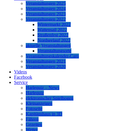
Veranstaltungen 2025
Veranstaltungen 2024
Veranstaltungen 2023
Veranstaltungen 2022
Wintermarkt 2022
Wattensail 2022
Straßenfest 2022
Nordseelauf 2022
aktuelle Veranstaltungen
Veranstaltungsorte
Veranstaltungskalender-Caro
Veranstaltungen 2021
Veranstaltungen 2020
Videos
Facebook
Service
Harlequiz – News
Harlequiz
elektronischer Spielbogen
Kleinanzeigen
Fotoseite
Kapitänshaus in 3D
Fähren
Gezeiten
Wetter