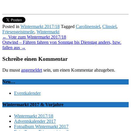
Posted in
Wintermarkt 2017/18
Tagged
Carolinensiel
,
Clinsiel
,
Friesengeistmeile
,
Wintermarkt
Post
←
Vote zum Wintermarkt 2017/18
Ostwind – Fähren fahren von Sonntag bis Dienstag anders, bzw.
navigation
fallen aus
→
Schreibe einen Kommentar
Du musst
angemeldet
sein, um einen Kommentar abzugeben.
Neu…
Eventkalender
Wintermarkt 2017 & Vorjahre
Wintermarkt 2017/18
Adventskalender 2017
Fotoalbum Wintermarkt 2017