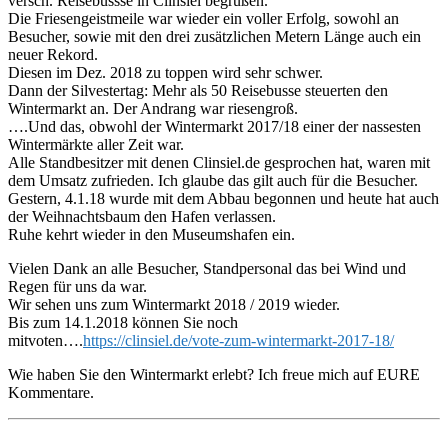
versch. Reisebussse in Clinsiel begrüßen.
Die Friesengeistmeile war wieder ein voller Erfolg, sowohl an
Besucher, sowie mit den drei zusätzlichen Metern Länge auch ein
neuer Rekord.
Diesen im Dez. 2018 zu toppen wird sehr schwer.
Dann der Silvestertag: Mehr als 50 Reisebusse steuerten den
Wintermarkt an. Der Andrang war riesengroß.
….Und das, obwohl der Wintermarkt 2017/18 einer der nassesten
Wintermärkte aller Zeit war.
Alle Standbesitzer mit denen Clinsiel.de gesprochen hat, waren mit
dem Umsatz zufrieden. Ich glaube das gilt auch für die Besucher.
Gestern, 4.1.18 wurde mit dem Abbau begonnen und heute hat auch
der Weihnachtsbaum den Hafen verlassen.
Ruhe kehrt wieder in den Museumshafen ein.
Vielen Dank an alle Besucher, Standpersonal das bei Wind und
Regen für uns da war.
Wir sehen uns zum Wintermarkt 2018 / 2019 wieder.
Bis zum 14.1.2018 können Sie noch
mitvoten….
https://clinsiel.de/vote-zum-wintermarkt-2017-18/
Wie haben Sie den Wintermarkt erlebt? Ich freue mich auf EURE
Kommentare.