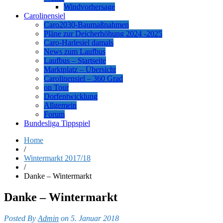
Windvorhersage
Carolinensiel
Caro2030-Baumaßnahmen
Pläne zur Deicherhöhung 2024 -2025
Caro-Harlesiel damals
News zum Laufbus
Laufbus – Startseite
Marktplatz – Übersicht
Carolinensiel – 360 Grad
on Tour
Dorfentwicklung
Allgemein
Forum
Bundesliga Tippspiel
Home
/
Wintermarkt 2017/18
/
Danke – Wintermarkt
Danke – Wintermarkt
Posted By
Admin
on 5. Januar 2018