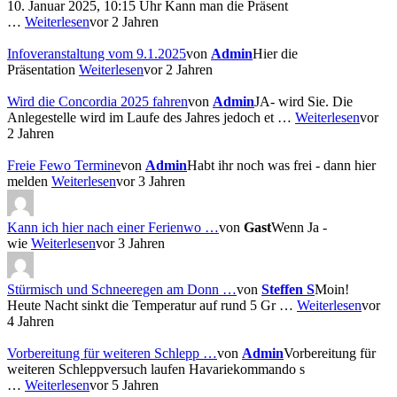
10. Januar 2025, 10:15 Uhr Kann man die Präsent
…
Weiterlesen
vor 2 Jahren
Infoveranstaltung vom 9.1.2025
von
Admin
Hier die
Präsentation
Weiterlesen
vor 2 Jahren
Wird die Concordia 2025 fahren
von
Admin
JA- wird Sie. Die
Anlegestelle wird im Laufe des Jahres jedoch et …
Weiterlesen
vor
2 Jahren
Freie Fewo Termine
von
Admin
Habt ihr noch was frei - dann hier
melden
Weiterlesen
vor 3 Jahren
Kann ich hier nach einer Ferienwo …
von
Gast
Wenn Ja -
wie
Weiterlesen
vor 3 Jahren
Stürmisch und Schneeregen am Donn …
von
Steffen S
Moin!
Heute Nacht sinkt die Temperatur auf rund 5 Gr …
Weiterlesen
vor
4 Jahren
Vorbereitung für weiteren Schlepp …
von
Admin
Vorbereitung für
weiteren Schleppversuch laufen Havariekommando s
…
Weiterlesen
vor 5 Jahren