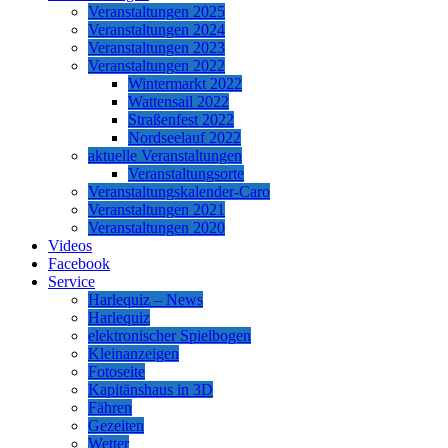
Veranstaltungen 2025
Veranstaltungen 2024
Veranstaltungen 2023
Veranstaltungen 2022
Wintermarkt 2022
Wattensail 2022
Straßenfest 2022
Nordseelauf 2022
aktuelle Veranstaltungen
Veranstaltungsorte
Veranstaltungskalender-Caro
Veranstaltungen 2021
Veranstaltungen 2020
Videos
Facebook
Service
Harlequiz – News
Harlequiz
elektronischer Spielbogen
Kleinanzeigen
Fotoseite
Kapitänshaus in 3D
Fähren
Gezeiten
Wetter