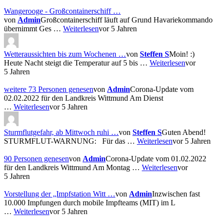
Wangerooge - Großcontainerschiff …
von
Admin
Großcontainerschiff läuft auf Grund Havariekommando
übernimmt Ges …
Weiterlesen
vor 5 Jahren
Wetteraussichten bis zum Wochenen …
von
Steffen S
Moin! :)
Heute Nacht steigt die Temperatur auf 5 bis …
Weiterlesen
vor
5 Jahren
weitere 73 Personen genesen
von
Admin
Corona-Update vom
02.02.2022 für den Landkreis Wittmund Am Dienst
…
Weiterlesen
vor 5 Jahren
Sturmflutgefahr, ab Mittwoch ruhi …
von
Steffen S
Guten Abend!
STURMFLUT-WARNUNG: Für das …
Weiterlesen
vor 5 Jahren
90 Personen genesen
von
Admin
Corona-Update vom 01.02.2022
für den Landkreis Wittmund Am Montag …
Weiterlesen
vor
5 Jahren
Vorstellung der „Impfstation Witt …
von
Admin
Inzwischen fast
10.000 Impfungen durch mobile Impfteams (MIT) im L
…
Weiterlesen
vor 5 Jahren