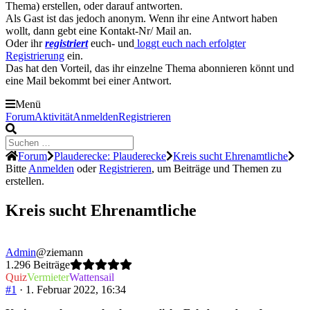
Thema) erstellen, oder darauf antworten.
Als Gast ist das jedoch anonym. Wenn ihr eine Antwort haben
wollt, dann gebt eine Kontakt-Nr/ Mail an.
Oder ihr
registriert
euch- und
loggt euch nach erfolgter
Registrierung
ein.
Das hat den Vorteil, das ihr einzelne Thema abonnieren könnt und
eine Mail bekommt bei einer Antwort.
Menü
Forum-
Forum
Aktivität
Anmelden
Registrieren
Navigation
Forum-
Forum
Plauderecke: Plauderecke
Kreis sucht Ehrenamtliche
Breadcrumbs
Bitte
Anmelden
oder
Registrieren
, um Beiträge und Themen zu
-
erstellen.
Du
bist
Kreis sucht Ehrenamtliche
hier:
Admin
@ziemann
1.296 Beiträge
Quiz
Vermieter
Wattensail
#1
· 1. Februar 2022, 16:34