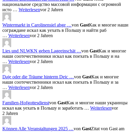
национальное средство массовой информации с огромной
исто …
Weiterlesen
vor 2 Jahren
Wintermarkt in Carolinensiel abge …
von
Gast
Как и многие наши
сограждане искал как уехать в Польшу и найти раб
…
Weiterlesen
vor 2 Jahren
Lies und NLWKN geben Lageeinschät …
von
Gast
Как и многие
наши соотечественники искал как поехать в Польшу и на
…
Weiterlesen
vor 2 Jahren
Daje oder die Träume hinterm Deic …
von
Gast
Как и многие
наши соотечественники искал как поехать в Польшу и за
…
Weiterlesen
vor 2 Jahren
Familien-Hofgottesdienst
von
Gast
Как и многие наши украинцы
искал как уехать в Польшу и заработать …
Weiterlesen
vor
2 Jahren
Können Alle Veranstaltungen 2025 …
von
Gast
Zitat von Gast am