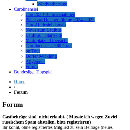
Windvorhersage
Carolinensiel
Caro2030-Baumaßnahmen
Pläne zur Deicherhöhung 2024 -2025
Caro-Harlesiel damals
News zum Laufbus
Laufbus – Startseite
Marktplatz – Übersicht
Carolinensiel – 360 Grad
on Tour
Dorfentwicklung
Allgemein
Forum
Bundesliga Tippspiel
Home
/
Forum
Forum
Gastbeiträge sind nicht erlaubt. ( Musste ich wegen Zuviel
russischem Spam abstellen, bitte registrieren)
Ihr könnt, ohne registriertes Mitglied zu sein Beiträge (neues