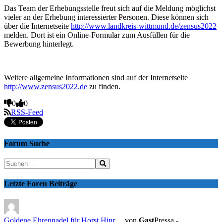
Das Team der Erhebungsstelle freut sich auf die Meldung möglichst
vieler an der Erhebung interessierter Personen. Diese können sich
über die Internetseite
http://www.landkreis-wittmund.de/zensus2022
melden. Dort ist ein Online-Formular zum Ausfüllen für die
Bewerbung hinterlegt.
Weitere allgemeine Informationen sind auf der Internetseite
http://www.zensus2022.de
zu finden.
Anklicken
Anklicken
0
0
für
für
RSS-Feed
Daumen
Daumen
nach
nach
unten.
oben.
Forum Suche
Letzte Foren Beiträge
Goldene Ehrennadel für Horst Hinr …
von
Gast
Pressa -