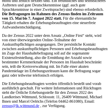
mobil und zeitlich flexibel sind. Ein freundliches und selbstsicheres
Auftreten und gute Deutschkenntnisse (ggf. auch gute
Sprachkenntnisse in einer Zweitsprache) sind ebenso erforderlich.
Die Befragungen im Rahmen des Zensus finden im Zeitraum
von 15. Mai bis 7. August 2022 statt.
Für die ehrenamtliche
Tätigkeit erhalten die Erhebungsbeauftragten eine steuerfreie
Aufwandsentschädigung.
Da der Zensus 2022 unter dem Ansatz „Online First“ steht, wird
von einer überwiegenden Online-Teilnahme der
Auskunftspflichtigen ausgegangen. Der persönliche Kontakt
zwischen auskunftspflichtigen Personen und Erhebungsbeauftragten
im Zuge der Haushaltebefragung soll auf die sogenannte
Existenzfeststellung, also die Ermittlung der Anzahl sowie
bestimmter Kernmerkmale der Personen im Haushalt beschränkt
sein, teilt die Kreisverwaltung mit. Im Falle einer akuten
Pandemielage im Erhebungszeitraum kann die Befragung sogar
ganz oder teilweise telefonisch erfolgen.
Die Erhebungsbeauftragten werden öffentlich bestellt und vorab
ausführlich geschult. Für weitere Informationen und Rückfragen
steht die Örtliche Erhebungsstelle für den Zensus 2022 des
Landkreises Wittmund, Schlossstr. 11, 26409 Wittmund, Michael
Ihnen und Marcel Oelrichs (Telefon 04462-861080), Email:
zensus@lk.wittmund.de
, zur Verfügung.