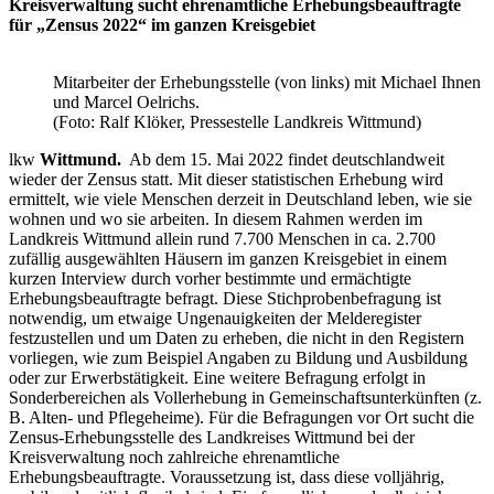
Kreisverwaltung sucht ehrenamtliche
Erhebungsbeauftragte
für „Zensus 2022“ im ganzen Kreisgebiet
Mitarbeiter der Erhebungsstelle (von links) mit Michael Ihnen
und Marcel Oelrichs.
(Foto: Ralf Klöker, Pressestelle Landkreis Wittmund)
lkw
Wittmund.
Ab dem 15. Mai 2022 findet deutschlandweit
wieder der Zensus statt. Mit dieser statistischen Erhebung wird
ermittelt, wie viele Menschen derzeit in Deutschland leben, wie sie
wohnen und wo sie arbeiten. In diesem Rahmen werden im
Landkreis Wittmund allein rund 7.700 Menschen in ca. 2.700
zufällig ausgewählten Häusern im ganzen Kreisgebiet in einem
kurzen Interview durch vorher bestimmte und ermächtigte
Erhebungsbeauftragte befragt. Diese Stichprobenbefragung ist
notwendig, um etwaige Ungenauigkeiten der Melderegister
festzustellen und um Daten zu erheben, die nicht in den Registern
vorliegen, wie zum Beispiel Angaben zu Bildung und Ausbildung
oder zur Erwerbstätigkeit. Eine weitere Befragung erfolgt in
Sonderbereichen als Vollerhebung in Gemeinschaftsunterkünften (z.
B. Alten- und Pflegeheime). Für die Befragungen vor Ort sucht die
Zensus-Erhebungsstelle des Landkreises Wittmund bei der
Kreisverwaltung noch zahlreiche ehrenamtliche
Erhebungsbeauftragte. Voraussetzung ist, dass diese volljährig,